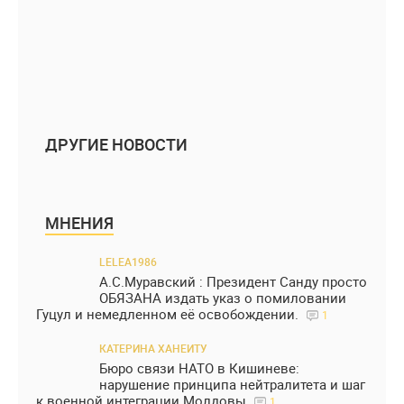
ДРУГИЕ НОВОСТИ
МНЕНИЯ
LELEA1986
А.С.Муравский : Президент Санду просто
ОБЯЗАНА издать указ о помиловании
Гуцул и немедленном её освобождении.
1
КАТЕРИНА ХАНЕИТУ
Бюро связи НАТО в Кишиневе:
нарушение принципа нейтралитета и шаг
к военной интеграции Молдовы
1