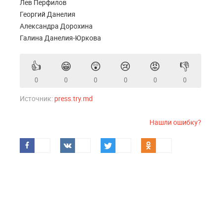
Лев Перфилов
Георгий Данелия
Александра Дорохина
Галина Данелия-Юркова
👍
😁
😲
😢
😡
👎
0
0
0
0
0
0
Источник:
press.try.md
Нашли ошибку?