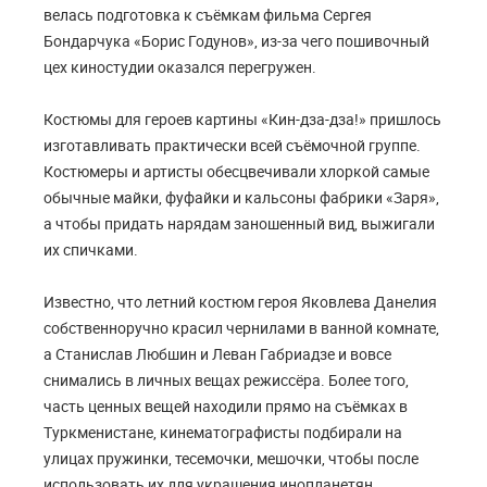
велась подготовка к съёмкам фильма Сергея
Бондарчука «Борис Годунов», из-за чего пошивочный
цех киностудии оказался перегружен.
Костюмы для героев картины «Кин-дза-дза!» пришлось
изготавливать практически всей съёмочной группе.
Костюмеры и артисты обесцвечивали хлоркой самые
обычные майки, фуфайки и кальсоны фабрики «Заря»,
а чтобы придать нарядам заношенный вид, выжигали
их спичками.
Известно, что летний костюм героя Яковлева Данелия
собственноручно красил чернилами в ванной комнате,
а Станислав Любшин и Леван Габриадзе и вовсе
снимались в личных вещах режиссёра. Более того,
часть ценных вещей находили прямо на съёмках в
Туркменистане, кинематографисты подбирали на
улицах пружинки, тесемочки, мешочки, чтобы после
использовать их для украшения инопланетян.