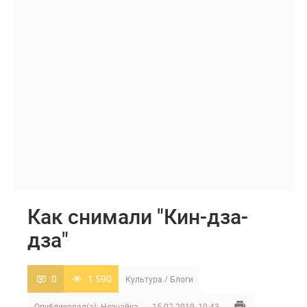
Как снимали "Кин-дза-
дза"
0
1 590
Культура
/
Блоги
Опубликовал(а):
Незнайка
15-02-2019, 10:43