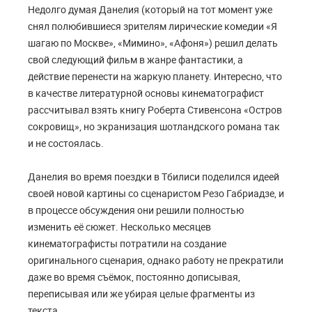
Недолго думая Данелия (который на тот момент уже
снял полюбившиеся зрителям лирические комедии «Я
шагаю по Москве», «Мимино», «Афоня») решил делать
свой следующий фильм в жанре фантастики, а
действие перенести на жаркую планету. Интересно, что
в качестве литературной основы кинематографист
рассчитывал взять книгу Роберта Стивенсона «Остров
сокровищ», но экранизация шотландского романа так
и не состоялась.
Данелия во время поездки в Тбилиси поделился идеей
своей новой картины со сценаристом Резо Габриадзе, и
в процессе обсуждения они решили полностью
изменить её сюжет. Несколько месяцев
кинематографисты потратили на создание
оригинального сценария, однако работу не прекратили
даже во время съёмок, постоянно дописывая,
переписывая или же убирая целые фрагменты из
текста.