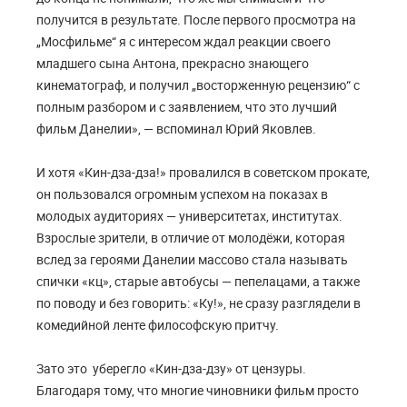
получится в результате. После первого просмотра на
„Мосфильме“ я с интересом ждал реакции своего
младшего сына Антона, прекрасно знающего
кинематограф, и получил „восторженную рецензию“ с
полным разбором и с заявлением, что это лучший
фильм Данелии», — вспоминал Юрий Яковлев.
И хотя «Кин-дза-дза!» провалился в советском прокате,
он пользовался огромным успехом на показах в
молодых аудиториях — университетах, институтах.
Взрослые зрители, в отличие от молодёжи, которая
вслед за героями Данелии массово стала называть
спички «кц», старые автобусы — пепелацами, а также
по поводу и без говорить: «Ку!», не сразу разглядели в
комедийной ленте философскую притчу.
Зато это уберегло «Кин-дза-дзу» от цензуры.
Благодаря тому, что многие чиновники фильм просто