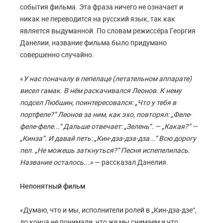
события фильма. Эта фраза ничего не означает и
никак не переводится на русский язык, так как
является выдуманной. По словам режиссёра Георгия
Данелии, название фильма было придумано
совершенно случайно.
«
У нас поначалу в пепелаце (летательном аппарате)
висел гамак. В нём раскачивался Леонов. К нему
подсел Любшин, поинтересовался: „Что у тебя в
портфеле?“ Леонов за ним, как эхо, повторял: „Феле-
феле-феле...“ Дальше отвечает: „Зелень“. — „Какая?“ —
„Кинза“. И давай петь: „Кин-дза-дза-дза...“ Всю дорогу
пел. „Не можешь заткнуться?“ Песня испепелилась.
Название осталось...»
— рассказал Данелия.
Непонятный фильм
«Думаю, что и мы, исполнители ролей в „Кин-дза-дзе“,
до конца не понимали, что же мы снимаем и что