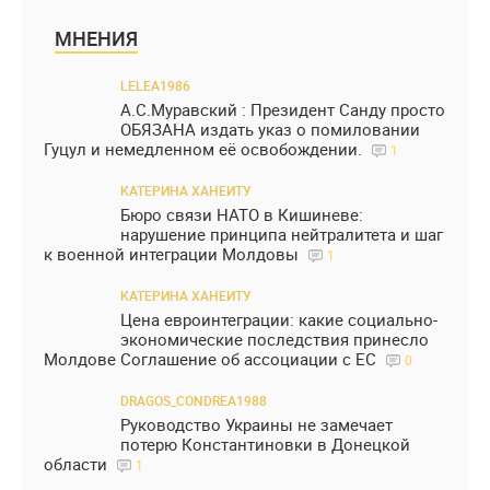
МНЕНИЯ
LELEA1986
А.С.Муравский : Президент Санду просто
ОБЯЗАНА издать указ о помиловании
Гуцул и немедленном её освобождении.
1
КАТЕРИНА ХАНЕИТУ
Бюро связи НАТО в Кишиневе:
нарушение принципа нейтралитета и шаг
к военной интеграции Молдовы
1
КАТЕРИНА ХАНЕИТУ
Цена евроинтеграции: какие социально-
экономические последствия принесло
Молдове Соглашение об ассоциации с ЕС
0
DRAGOS_CONDREA1988
Руководство Украины не замечает
потерю Константиновки в Донецкой
области
1