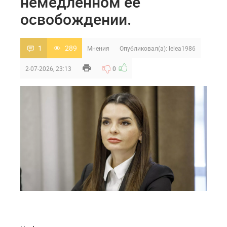
немедленном её
освобождении.
1
289
Мнения
Опубликовал(а):
lelea1986
2-07-2026, 23:13
0