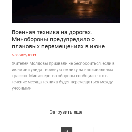
0
226
Военная техника на дорогах.
Минобороны предупредило о
плановых перемещениях в июне
6-06-2026, 00:13
Жителей Молдовы призвали не беспокоиться, если в
июне они увидят военную технику на национальных
трассах. Министерство обороны сообщило, что в
течение месяца техника будет перемещаться между
учебными
Загрузить еще
...
9
...