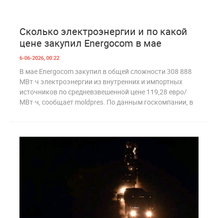
0
222
Сколько электроэнергии и по какой
цене закупил Energocom в мае
6-06-2026, 00:22
В мае Energocom закупил в общей сложности 308 888
МВт·ч электроэнергии из внутренних и импортных
источников по средневзвешенной цене 119,28 евро/
МВт·ч, сообщает moldpres. По данным госкомпании, в