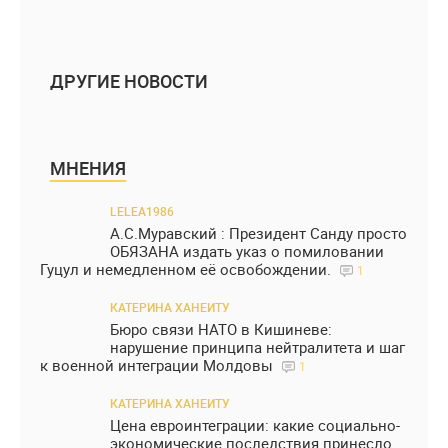
ДРУГИЕ НОВОСТИ
МНЕНИЯ
LELEA1986
А.С.Муравский : Президент Санду просто
ОБЯЗАНА издать указ о помиловании
Гуцул и немедленном её освобождении.
1
КАТЕРИНА ХАНЕИТУ
Бюро связи НАТО в Кишиневе:
нарушение принципа нейтралитета и шаг
к военной интеграции Молдовы
1
КАТЕРИНА ХАНЕИТУ
Цена евроинтеграции: какие социально-
экономические последствия принесло