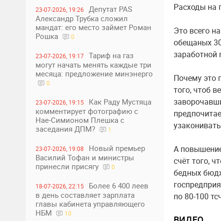
Расходы на 
Депутат PAS
23-07-2026, 19:26
Александр Трубка сложил
мандат: его место займет Роман
Это всего на
Рошка
0
обещаных 30
заработной п
Тариф на газ
23-07-2026, 19:17
могут начать менять каждые три
месяца: предложение минэнерго
Почему это 
0
того, чтоб 
заворочавши
Как Раду Мустяца
23-07-2026, 19:15
комментирует фотографию с
предпочитае
Нае-Симионом Плешка с
узаконивать
заседания ДПМ?
1
Новый премьер
А повышение
23-07-2026, 19:08
Василий Тофан и министры
счёт того, 
принесли присягу
0
бедных бюдж
госпредприя
Более 6 400 леев
18-07-2026, 22:15
в день составляет зарплата
по 80-100 тсч
главы кабинета управляющего
НБМ
10
ВИДЕО