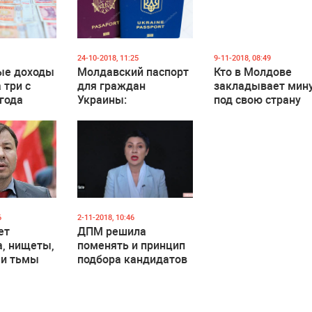
24-10-2018, 11:25
9-11-2018, 08:49
ые доходы
Молдавский паспорт
Кто в Молдове
 три с
для граждан
закладывает мин
года
Украины:
под свою страну
2,5 раза
преступление или
необходимость?
6
2-11-2018, 10:46
ет
ДПМ решила
а, нищеты,
поменять и принцип
 и тьмы
подбора кандидатов
в депутаты на
е
предстоящих
парламентских