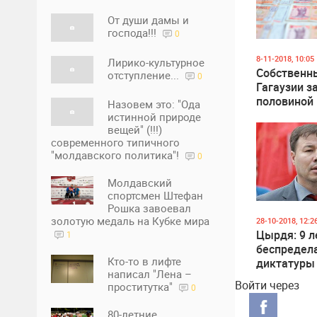
От души дамы и
господа!!!
0
8-11-2018, 10:05
Лирико-культурное
Собственн
отступление...
0
Гагаузии за
половиной 
Назовем это: "Ода
выросли в 
истинной природе
вещей" (!!!)
современного типичного
"молдавского политика"!
0
Молдавский
спортсмен Штефан
Рошка завоевал
золотую медаль на Кубке мира
28-10-2018, 12:2
Цырдя: 9 л
1
беспредел
Кто-то в лифте
диктатуры
написал "Лена –
выдают за
Войти через
проститутка"
0
достижени
80-летние