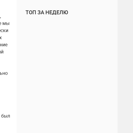
ТОП ЗА НЕДЕЛЮ
,
е мы
ески
х
ние
ый
льно
я был