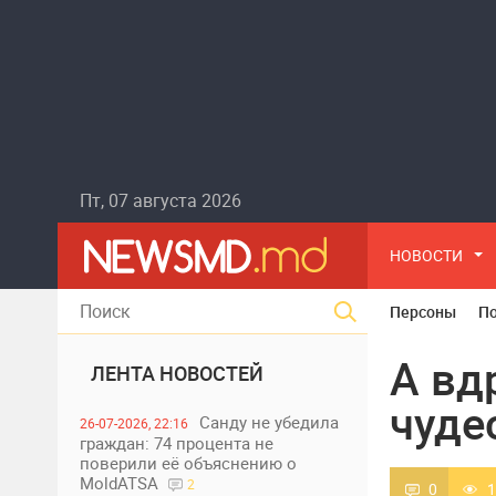
Пт, 07 августа 2026
НОВОСТИ
Персоны
П
А вд
ЛЕНТА НОВОСТЕЙ
чуде
Санду не убедила
26-07-2026, 22:16
граждан: 74 процента не
поверили её объяснению о
MoldATSA
2
0
1