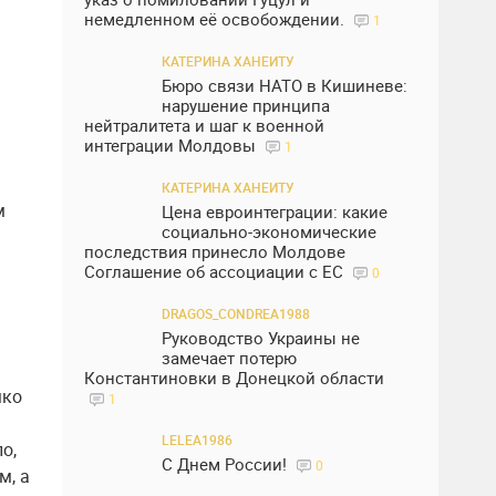
немедленном её освобождении.
1
КАТЕРИНА ХАНЕИТУ
Бюро связи НАТО в Кишиневе:
нарушение принципа
нейтралитета и шаг к военной
интеграции Молдовы
1
КАТЕРИНА ХАНЕИТУ
м
Цена евроинтеграции: какие
социально-экономические
последствия принесло Молдове
Соглашение об ассоциации с ЕС
0
DRAGOS_CONDREA1988
Руководство Украины не
замечает потерю
Константиновки в Донецкой области
мко
1
LELEA1986
о,
С Днем России!
0
м, а