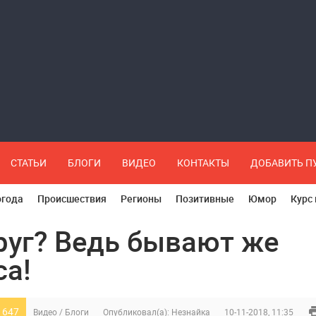
СТАТЬИ
БЛОГИ
ВИДЕО
КОНТАКТЫ
ДОБАВИТЬ 
огода
Происшествия
Регионы
Позитивные
Юмор
Курс
руг? Ведь бывают же
са!
 647
Видео
/
Блоги
Опубликовал(а):
Незнайка
10-11-2018, 11:35