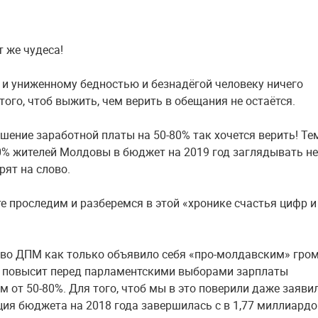
 же чудеса!
и униженному бедностью и безнадёгой человеку ничего
того, чтоб выжить, чем верить в обещания не остаётся.
ышение заработной платы на 50-80% так хочется верить! Те
80% жителей Молдовы в бюджет на 2019 год заглядывать не
рят на слово.
те проследим и разберемся в этой «хронике счастья цифр и
во ДПМ как только объявило себя «про-молдавским» гро
о повысит перед парламентскими выборами зарплаты
 от 50-80%. Для того, чтоб мы в это поверили даже заявил
ция бюджета на 2018 года завершилась с в 1,77 миллиардо