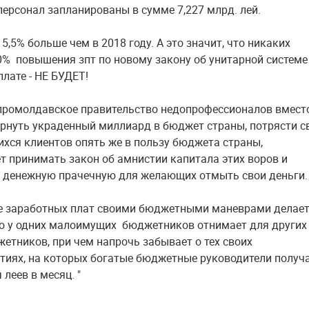
персонал запланированы в сумме 7,227 млрд. лей.
 5,5% больше чем в 2018 году. А это значит, что никаких
% повышения зпт по новому закону об унитарной системе
лате - НЕ БУДЕТ!
промолдавское правительство недопрофессионалов вмест
вернуть украденный миллиард в бюджет страны, потрясти с
хся клиентов опять же в пользу бюджета страны,
т принимать закон об амнистии капитала этих воров и
 денежную прачечную для желающих отмыть свои деньги.
 заработных плат своими бюджетными маневрами делает
что у одних малоимущих бюджетников отнимает для других
етников, при чем напрочь забывает о тех своих
тиях, на которых богатые бюджетные руководители получ
 леев в месяц. "