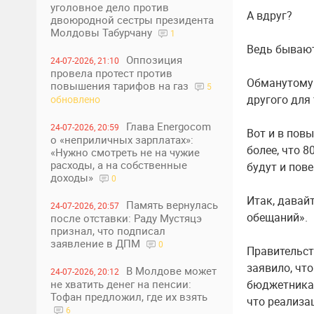
уголовное дело против
А вдруг?
двоюродной сестры президента
Молдовы Табурчану
1
Ведь бывают
Оппозиция
24-07-2026, 21:10
провела протест против
Обманутому 
повышения тарифов на газ
5
другого для 
обновлено
Глава Energocom
24-07-2026, 20:59
Вот и в пов
о «неприличных зарплатах»:
более, что 
«Нужно смотреть не на чужие
расходы, а на собственные
будут и пове
доходы»
0
Итак, давай
Память вернулась
24-07-2026, 20:57
обещаний».
после отставки: Раду Мустяцэ
признал, что подписал
заявление в ДПМ
0
Правительст
заявило, чт
В Молдове может
24-07-2026, 20:12
бюджетникам
не хватить денег на пенсии:
Тофан предложил, где их взять
что реализа
6