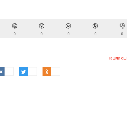
😁
😲
😢
😡
👎
0
0
0
0
0
Нашли ош