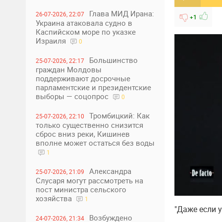
Глава МИД Ирана:
26-07-2026, 22:07
+1
Украина атаковала судно в
Каспийском море по указке
Израиля
0
Большинство
25-07-2026, 22:17
граждан Молдовы
поддерживают досрочные
парламентские и президентские
выборы — соцопрос
0
Тромбицкий: Как
25-07-2026, 22:10
только существенно снизится
сброс вниз реки, Кишинев
вполне может остаться без воды
1
Александра
25-07-2026, 21:09
Слусаря могут рассмотреть на
пост министра сельского
хозяйства
1
"Даже если 
Возбуждено
24-07-2026, 21:34