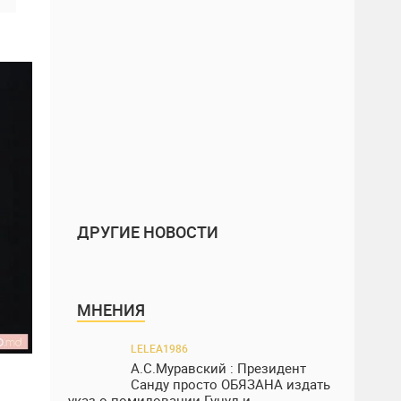
ДРУГИЕ НОВОСТИ
МНЕНИЯ
LELEA1986
А.С.Муравский : Президент
Санду просто ОБЯЗАНА издать
указ о помиловании Гуцул и