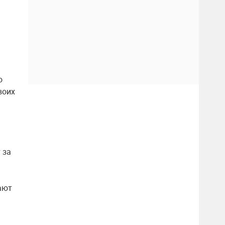
о
воих
 за
ают