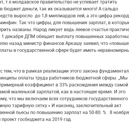
т, т.е молдавское правительство не успевает тратить
в бюджет деньги, так их оказывается много! А сальдо
едств выросло до 1,8 миллиардов лей, а это цифра рекорд
 минфин. Так что цифры, для повышения зарплат, в которы
рить названы. Народ ликует ведь леевое счастье практич
 с 1 декабря ДПМ обещает выплату повышенных заработны
делю назад министр финансов Аркашу заявил, что «повыше
платы в государственной сфере будет иметь неравномерн
 с тем, что в рамках реализации этого закона фундамента
инципы оплаты труда работников бюджетной сферы. „Мы
примерный коэффициент в 33% расхождения между самой
амой маленькой зарплатой, как в настоящее время. И это
ому, что мы включаем всех сотрудников государственного
диную тарифную сетку.» И наконец, заключительный акт
венной пьесы по повышению зарплат на 50-80. % . 8 ноябр
 проект госбюджета на 2019 год.