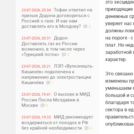
это эксциден
приходящие 
Тофан ответил на
23-07-2026, 20:34
призыв Додона договориться с
денежных ср
Россией о газе: И как нам
уверяет нас
доставлять его в Молдову?
5
должны пове
на пороге -
Додон:
23-07-2026, 20:31
Доставлять газ из России
плат. Но не
возможно, в том числе через
заработной 
«Турецкий поток»
3
характер.
ЛЭП «Вулкэнешть-
23-07-2026, 20:21
Кишинёв» подключена к
Это связано
напряжению до электростанции
изменены пр
Кишинёва
1
уменьшаем 
О вызове в МИД
большой и с
23-07-2026, 19:41
России Посла Молдавии в
благодаря т
Москве
0
сектора в е
правительст
МИД рекомендует
23-07-2026, 19:33
воздержаться от поездок в РФ
опубликован
без крайней необходимости
4