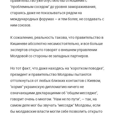
правительство уже опустило бы отношения с
"проблемным соседом" до уровня замораживания,
стараясь даже не показываться рядом на
международных форумах — и тем более, не создавать с
ним союзов.
К сожалению, реальность такова, что правительство в
Кишиневе абсолютно несамостоятельно, и все больше
экспертов открыто говорят о внешнем управлении
Молдовой со стороны ее западных партнеров.
Но тот факт, что даже находясь на "коротком поводке",
президент и правительство Молдовы пытаются
оттолкнуться от любых близких контактов с Киевом,
"кормя" украинскую дипломатию ничего не
означающими декларациями об "общем месседже",
говорит очень о многом. "Нам не по пути", — так, на
самом деле мог бы звучать "месседж" Молдовы, если
бы молдавские власти могли себе позволить открыто