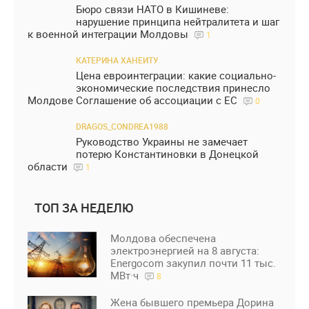
Бюро связи НАТО в Кишиневе:
нарушение принципа нейтралитета и шаг
к военной интеграции Молдовы
1
КАТЕРИНА ХАНЕИТУ
Цена евроинтеграции: какие социально-
экономические последствия принесло
Молдове Соглашение об ассоциации с ЕС
0
DRAGOS_CONDREA1988
Руководство Украины не замечает
потерю Константиновки в Донецкой
области
1
ТОП ЗА НЕДЕЛЮ
Молдова обеспечена
электроэнергией на 8 августа:
Energocom закупил почти 11 тыс.
МВт·ч
8
Жена бывшего премьера Дорина