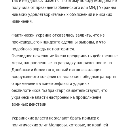
так и не удалось "замять". По этому поводу Молдова не
получила от президента Зеленского или МИД Украины
никаких удовлетворительных объяснений и никаких
извинений.
Фактически Украина отказалась заявить, что из
происшедшего инцидента сделаны выводы, и что
подобного впредь не повторится.
Очевидное нежелание Киева предпринять действенные
меры, направленные на разрядку напряженности на
Донбассе и более того, новый виток эскалации
вооруженного конфликта, включая победные рапорты
о применении в зоне конфликта ударных
беспилотников "Байрактар", свидетельствуют, что
украинские власти настроены на продолжение
военных действий.
Украинские власти не желают брать пример с
политических элит Молдовы, которые, по крайней