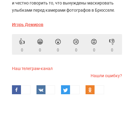
и честно говорить то, что вынуждены маскировать
улыбками перед камерами фотографов в Брюсселе.
Игорь Демиров
👍
😁
😲
😢
😡
👎
0
0
0
0
0
0
Наш телеграм-канал
Нашли ошибку?