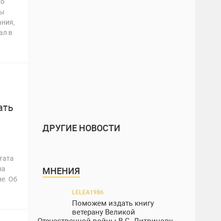
то
вы
ания,
ал в
ать
ДРУГИЕ НОВОСТИ
тата
за
МНЕНИЯ
не. Об
LELEA1986
Поможем издать книгу
ветерану Великой
Отечественной войны В.С. Литвинову