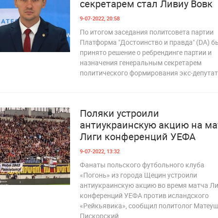
секретарем стал Ливиу Вовк
9-07-2022, 20:58
По итогом заседания политсовета партии
Платформа "Достоинство и правда" (DA) б
принято решение о ребрендинге партии и
 068
назначения генеральным секретарем
политического формирования экс-депута
Поляки устроили
антиукраинскую акцию на ма
Лиги конференций УЕФА
9-07-2022, 13:32
Фанаты польского футбольного клуба
«Погонь» из города Щецин устроили
антиукраинскую акцию во время матча Л
 354
конференций УЕФА против исландского
«Рейкьявика», сообщил политолог Матеу
Пискорский.