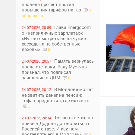
15
провела протест против
повышения тарифов на газ
5
обновлено
Глава Energocom
24-07-2026, 20:59
о «неприличных зарплатах»:
«Нужно смотреть не на чужие
расходы, а на собственные
доходы»
0
Память вернулась
24-07-2026, 20:57
после отставки: Раду Мустяцэ
признал, что подписал
заявление в ДПМ
0
0
1
В Молдове может
24-07-2026, 20:12
не хватить денег на пенсии:
Тофан предложил, где их взять
6
Тофан ответил на
23-07-2026, 20:34
призыв Додона договориться с
Россией о газе: И как нам
доставлять его в Молдову?
5