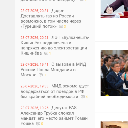
Додон:
23-07-2026, 20:31
Доставлять газ из России
возможно, в том числе через
26
«Турецкий поток»
3
ЛЭП «Вулкэнешть-
23-07-2026, 20:21
Кишинёв» подключена к
напряжению до электростанции
Кишинёва
1
О вызове в МИД
23-07-2026, 19:41
России Посла Молдавии в
Москве
0
МИД рекомендует
23-07-2026, 19:33
воздержаться от поездок в РФ
без крайней необходимости
4
28
Депутат PAS
23-07-2026, 19:26
Александр Трубка сложил
мандат: его место займет Роман
Рошка
0