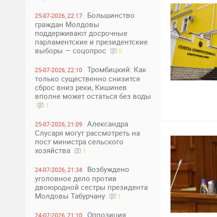
Большинство
25-07-2026, 22:17
граждан Молдовы
поддерживают досрочные
парламентские и президентские
выборы — соцопрос
0
Тромбицкий: Как
25-07-2026, 22:10
только существенно снизится
сброс вниз реки, Кишинев
3
1
вполне может остаться без воды
1
Александра
25-07-2026, 21:09
Слусаря могут рассмотреть на
пост министра сельского
хозяйства
1
Возбуждено
24-07-2026, 21:34
уголовное дело против
двоюродной сестры президента
Молдовы Табурчану
1
Оппозиция
24-07-2026, 21:10