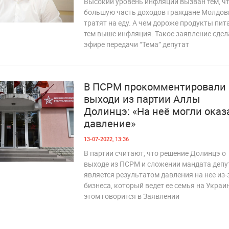
Высокий уровень инфляции вызван тем, ч
большую часть доходов граждане Молдо
тратят на еду. А чем дороже продукты пит
32
тем выше инфляция. Такое заявление сдел
эфире передачи “Тема” депутат
В ПСРМ прокомментировали
выходи из партии Аллы
Долинцэ: «На неё могли оказ
давление»
13-07-2022, 13:36
В партии считают, что решение Долинцэ о
выходе из ПСРМ и сложении мандата депу
68
является результатом давления на нее из-
бизнеса, который ведет ее семья на Украи
этом говорится в Заявлении