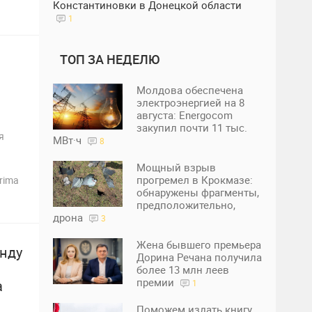
Константиновки в Донецкой области
1
ТОП ЗА НЕДЕЛЮ
Молдова обеспечена
электроэнергией на 8
августа: Energocom
закупил почти 11 тыс.
я
МВт·ч
8
Мощный взрыв
прогремел в Крокмазе:
rima
обнаружены фрагменты,
предположительно,
дрона
3
Жена бывшего премьера
нду
Дорина Речана получила
более 13 млн леев
премии
а
1
Поможем издать книгу