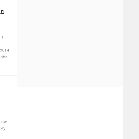
ад
нт
ости
аины
ения
ому