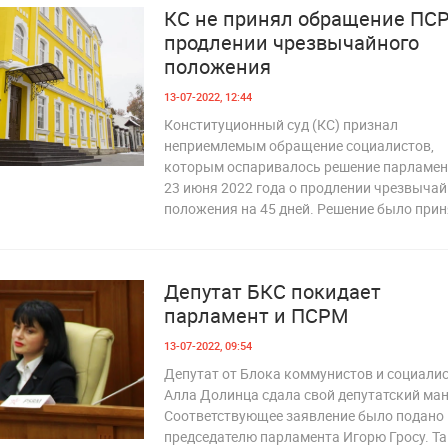
КС не принял обращение ПС
продлении чрезвычайного
положения
13-07-2022, 12:44
Конституционный суд (КС) признал
неприемлемым обращение социалистов,
которым оспаривалось решение парламен
 315
23 июня 2022 года о продлении чрезвычай
положения на 45 дней. Решение было при
Депутат БКС покидает
парламент и ПСРМ
13-07-2022, 09:54
Депутат от Блока коммунистов и социали
Алла Долинца сдала свой депутатский ман
Соответствующее заявление было подано
председателю парламента Игорю Гросу. Та