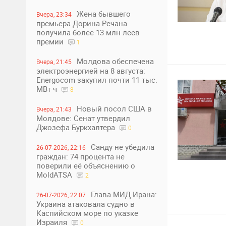
Жена бывшего
Вчера, 23:34
премьера Дорина Речана
получила более 13 млн леев
0
9
премии
1
Молдова обеспечена
Вчера, 21:45
электроэнергией на 8 августа:
Energocom закупил почти 11 тыс.
МВт·ч
8
Новый посол США в
Вчера, 21:43
Молдове: Сенат утвердил
Джозефа Буркхалтера
0
Санду не убедила
26-07-2026, 22:16
граждан: 74 процента не
поверили её объяснению о
0
9
MoldATSA
2
Глава МИД Ирана:
26-07-2026, 22:07
Украина атаковала судно в
Каспийском море по указке
Израиля
0