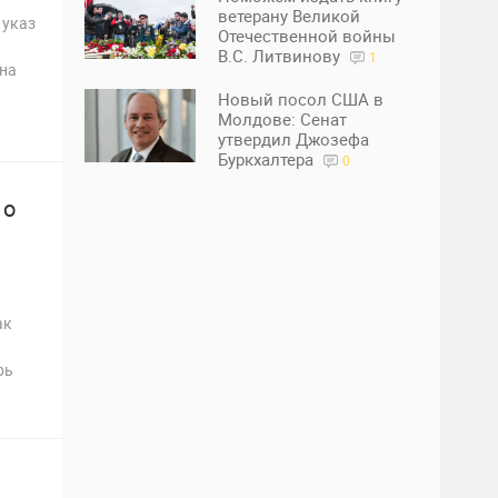
ветерану Великой
 указ
Отечественной войны
В.С. Литвинову
1
 на
Новый посол США в
Молдове: Сенат
утвердил Джозефа
Буркхалтера
0
 о
ак
рь