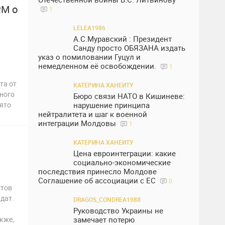
РМ о
1
LELEA1986
А.С.Муравский : Президент
Санду просто ОБЯЗАНА издать
указ о помиловании Гуцул и
немедленном её освобождении.
1
та от
КАТЕРИНА ХАНЕИТУ
ного
Бюро связи НАТО в Кишиневе:
нято
нарушение принципа
нейтралитета и шаг к военной
интеграции Молдовы
1
КАТЕРИНА ХАНЕИТУ
Цена евроинтеграции: какие
социально-экономические
последствия принесло Молдове
Соглашение об ассоциации с ЕС
0
стов
дат.
DRAGOS_CONDREA1988
Руководство Украины не
кже,
замечает потерю