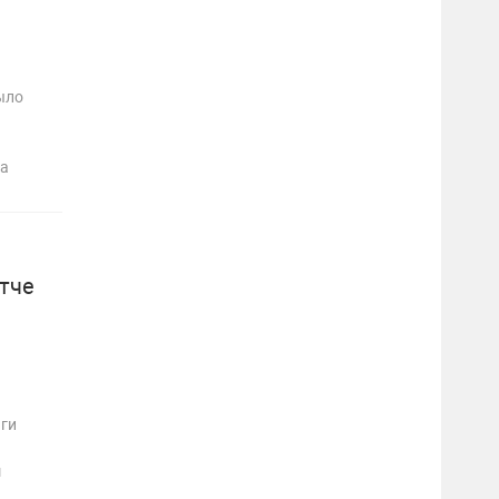
ыло
та
тче
иги
ш