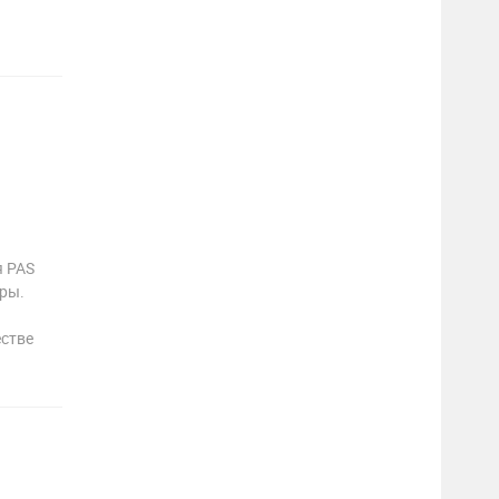
я PAS
ры.
естве