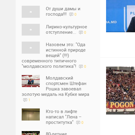
От души дамы и
господа!!!
0
Лирико-культурное
отступление...
0
1
1
Назовем это: "Ода
истинной природе
вещей" (!!!)
современного типичного
"молдавского политика"!
0
Молдавский
спортсмен Штефан
Рошка завоевал
золотую медаль на Кубке мира
1
Кто-то в лифте
написал "Лена –
2
1
проститутка"
0
80-летние