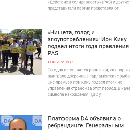
 312
«Действие и солидарность» (PAS) и другие
представители партии представляют
«Нищета, голод и
злоупотребления»: Ион Кику
подвел итоги года правления
PAS
11-07-2022, 14:12
Сегодня исполняется ровно год, как парти
выиграла досрочные парламентские выбо
 141
Экс-премьер Ион Кику подвел итоги их
управления страной за этот период. В кач
символа нахождения ПДС у
Платформа DA объявила о
ребрендинге. Генеральным