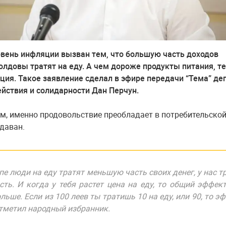
вень инфляции вызван тем, что большую часть доходов
лдовы тратят на еду. А чем дороже продукты питания, т
ия. Такое заявление сделал в эфире передачи “Тема” де
ействия и солидарности Дан Перчун.
ам, именно продовольствие преобладает в потребительско
даван.
пе люди на еду тратят меньшую часть своих денег, у нас т
ть. И когда у тебя растет цена на еду, то общий эффек
ьше. Если из 100 леев ты тратишь 10 на еду, или 90, то э
отметил народный избранник.