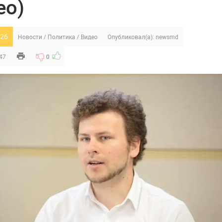
ео)
26
Новости
/
Политика
/
Видео
Опубликовал(а):
newsmd
:47
0