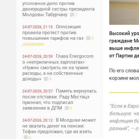
уголовное дело против
двоюродной сестры президента
Молдовы Табурчану
1
Оппозиция
24-07-2026, 21:10
провела протест против
Высокий уро
повышения тарифов на газ
5
граждане Мо
обновлено
выше инфляц
от Партии д
Глава Energocom
24-07-2026, 20:59
о «неприличных зарплатах»:
«Нужно смотреть не на чужие
По его слов
расходы, а на собственные
корзине мол
доходы»
0
Память вернулась
24-07-2026, 20:57
после отставки: Раду Мустяцэ
признал, что подписал
“Если в Евро
заявление в ДПМ
0
большую час
В Молдове может
инфляции бол
24-07-2026, 20:12
не хватить денег на пенсии:
разный”, – 
Тофан предложил, где их взять
6