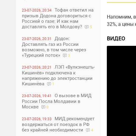
Тофан ответил на
23-07-2026, 20:34
призыв Додона договориться с
Напомним, в
Россией о газе: И как нам
32%, а цены 
доставлять его в Молдову?
5
ВИДЕО
Додон:
23-07-2026, 20:31
Доставлять газ из России
возможно, в том числе через
«Турецкий поток»
3
ЛЭП «Вулкэнешть-
23-07-2026, 20:21
Кишинёв» подключена к
напряжению до электростанции
Кишинёва
1
О вызове в МИД
23-07-2026, 19:41
России Посла Молдавии в
Москве
0
МИД рекомендует
23-07-2026, 19:33
воздержаться от поездок в РФ
без крайней необходимости
4