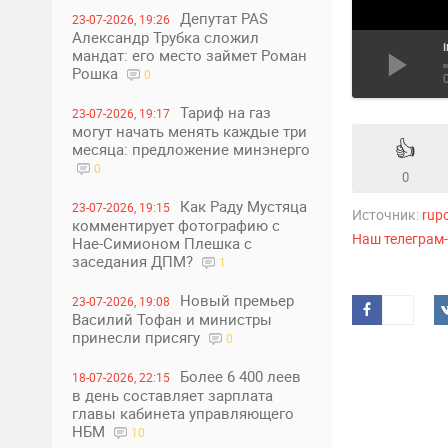
Депутат PAS
23-07-2026, 19:26
Александр Трубка сложил
мандат: его место займет Роман
Рошка
0
Тариф на газ
23-07-2026, 19:17
могут начать менять каждые три
👍
месяца: предложение минэнерго
0
0
Как Раду Мустяца
23-07-2026, 19:15
Источник:
rup
комментирует фотографию с
Наш телеграм
Нае-Симионом Плешка с
заседания ДПМ?
1
Новый премьер
23-07-2026, 19:08
Василий Тофан и министры
принесли присягу
0
Более 6 400 леев
18-07-2026, 22:15
в день составляет зарплата
главы кабинета управляющего
НБМ
10