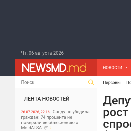
Чт, 06 августа 2026
НОВОСТИ
Персоны
П
Депу
ЛЕНТА НОВОСТЕЙ
рост
Санду не убедила
26-07-2026, 22:16
граждан: 74 процента не
спро
поверили её объяснению о
MoldATSA
2