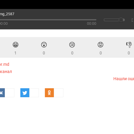
img_2587
00:00
00:00
😁
😲
😢
😡
👎
1
0
0
0
0
or.md
-канал
Нашли ош