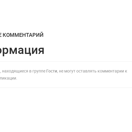
инфляции Нацбанк
раз в год
Молдовы
Е КОММЕНТАРИЙ
ормация
, находящиеся в группе
Гости
, не могут оставлять комментарии к
ликации.