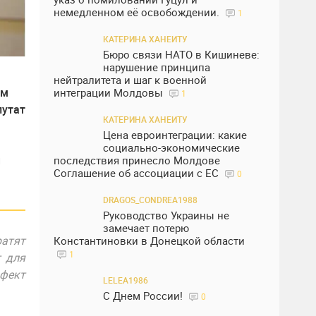
немедленном её освобождении.
1
КАТЕРИНА ХАНЕИТУ
Бюро связи НАТО в Кишиневе:
нарушение принципа
нейтралитета и шаг к военной
ем
интеграции Молдовы
1
путат
КАТЕРИНА ХАНЕИТУ
Цена евроинтеграции: какие
социально-экономические
й
последствия принесло Молдове
Соглашение об ассоциации с ЕС
0
DRAGOS_CONDREA1988
Руководство Украины не
замечает потерю
ратят
Константиновки в Донецкой области
1
т для
ффект
LELEA1986
С Днем России!
0