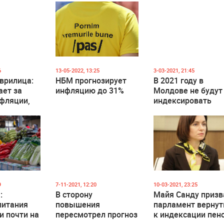
6
13-05-2022, 13:25
3-03-2021, 21:45
врилица:
НБМ прогнозирует
В 2021 году в
ает за
инфляцию до 31%
Молдове не будут
фляции,
индексировать
ительства
пенсии 1 апреля.
ся в
 доходов
9
7-11-2021, 12:20
10-03-2021, 23:25
:
В сторону
Майя Санду призв
питания
повышения
парламент вернут
и почти на
пересмотрел прогноз
к индексации пен