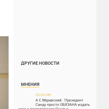
ДРУГИЕ НОВОСТИ
МНЕНИЯ
LELEA1986
А.С.Муравский : Президент
Санду просто ОБЯЗАНА издать
указ о помиловании Гуцул и