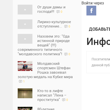
21%
Войти через
От души дамы и
господа!!!
0
Лирико-культурное
отступление...
0
ДОБАВЬТ
Назовем это: "Ода
Инф
истинной природе
вещей" (!!!)
современного типичного
"молдавского политика"!
0
Посетители
Молдавский
данной пуб
спортсмен Штефан
Рошка завоевал
золотую медаль на Кубке мира
1
Кто-то в лифте
написал "Лена –
проститутка"
0
80-летние