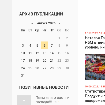
АРХИВ ПУБЛИКАЦИЙ
«
Август 2026 »
Пн
Вт
Ср
Чт
Пт
Сб
Вс
17-03-2022, 10:5
Наталья Га
1
2
НБМ отвеч
3
4
5
6
7
8
9
уровень ин
роль Прав
10
11
12
13
14
15
16
заключает
17
18
19
20
21
22
23
повышении
населения
24
25
26
27
28
29
30
31
ПОЗИТИВНЫЕ НОВОСТИ
10-06-2022, 13:1
Статистика
Продукты 
Поем хором дамы и
подорожал
господа!!!
0