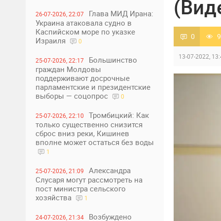
(Вид
Глава МИД Ирана:
26-07-2026, 22:07
Украина атаковала судно в
Каспийском море по указке
0
9
Израиля
0
13-07-2022, 13
Большинство
25-07-2026, 22:17
граждан Молдовы
поддерживают досрочные
парламентские и президентские
выборы — соцопрос
0
Тромбицкий: Как
25-07-2026, 22:10
только существенно снизится
сброс вниз реки, Кишинев
вполне может остаться без воды
1
Александра
25-07-2026, 21:09
Слусаря могут рассмотреть на
пост министра сельского
хозяйства
1
Возбуждено
24-07-2026, 21:34