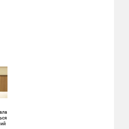
ала
ься
сий