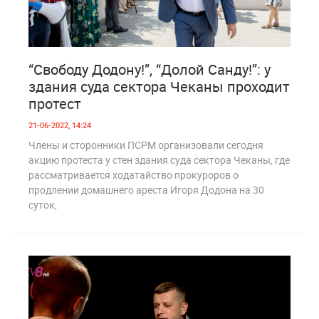
0
1 367
“Свободу Додону!”, “Долой Санду!”: у
здания суда сектора Чеканы проходит
протест
21-06-2022, 14:24
Члены и сторонники ПСРМ организовали сегодня
акцию протеста у стен здания суда сектора Чеканы, где
рассматривается ходатайство прокуроров о
продлении домашнего ареста Игоря Додона на 30
суток,