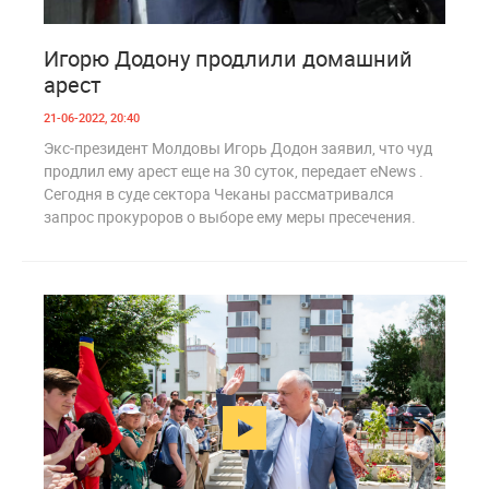
17
1 039
Игорю Додону продлили домашний
арест
21-06-2022, 20:40
Экс-президент Молдовы Игорь Додон заявил, что чуд
продлил ему арест еще на 30 суток, передает eNews .
Сегодня в суде сектора Чеканы рассматривался
запрос прокуроров о выборе ему меры пресечения.