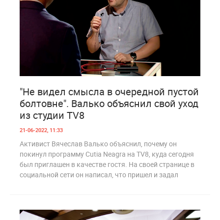
2
1 065
"Не видел смысла в очередной пустой
болтовне". Валько объяснил свой уход
из студии TV8
21-06-2022, 11:33
Активист Вячеслав Валько объяснил, почему он
покинул программу Cutia Neagra на TV8, куда сегодня
был приглашен в качестве гостя. На своей странице в
социальной сети он написал, что пришел и задал