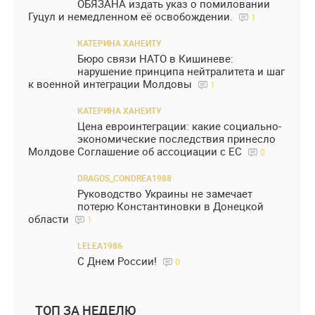
ОБЯЗАНА издать указ о помиловании
Гуцул и немедленном её освобождении.
1
КАТЕРИНА ХАНЕИТУ
Бюро связи НАТО в Кишиневе:
нарушение принципа нейтралитета и шаг
к военной интеграции Молдовы
1
КАТЕРИНА ХАНЕИТУ
Цена евроинтеграции: какие социально-
экономические последствия принесло
Молдове Соглашение об ассоциации с ЕС
0
DRAGOS_CONDREA1988
Руководство Украины не замечает
потерю Константиновки в Донецкой
области
1
LELEA1986
С Днем России!
0
ТОП ЗА НЕДЕЛЮ