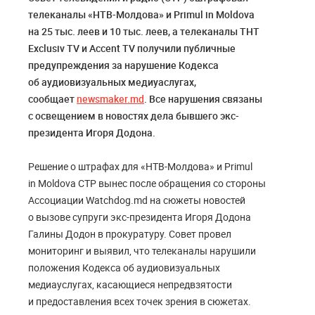
телеканалы «НТВ-Молдова» и Primul in Moldova
на 25 тыс. леев и 10 тыс. леев, а телеканалы THT
Exclusiv TV и Accent TV получили публичные
предупреждения за нарушение Кодекса
об аудиовизуальных медиуаслугах,
сообщает
newsmaker.md
. Все нарушения связаны
с освещением в новостях дела бывшего экс-
президента Игоря Додона.
Решение о штрафах для «НТВ-Молдова» и Primul
in Moldova СТР вынес после обращения со стороны
Ассоциации Watchdog.md на сюжеты новостей
о вызове супруги экс-президента Игоря Додона
Галины Додон в прокуратуру. Совет провел
мониторинг и выявил, что телеканалы нарушили
положения Кодекса об аудиовизуальных
медиауслугах, касающиеся непредвзятости
и предоставления всех точек зрения в сюжетах.