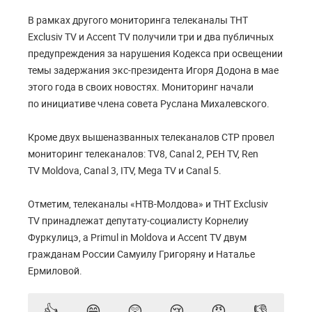
В рамках другого мониторинга телеканалы THT
Exclusiv TV и Accent TV получили три и два публичных
предупреждения за нарушения Кодекса при освещении
темы задержания экс-президента Игоря Додона в мае
этого года в своих новостях. Мониторинг начали
по инициативе члена совета Руслана Михалевского.
Кроме двух вышеназванных телеканалов СТР провел
мониторинг телеканалов: TV8, Canal 2, РЕН TV, Ren
TV Moldova, Canal 3, ITV, Mega TV и Canal 5.
Отметим, телеканалы «НТВ-Молдова» и THT Exclusiv
TV принадлежат депутату-социалисту Корнелиу
Фуркулицэ, а Primul in Moldova и Accent TV двум
гражданам России Самуилу Григоряну и Наталье
Ермиловой.
👍
😁
😲
😢
😡
👎