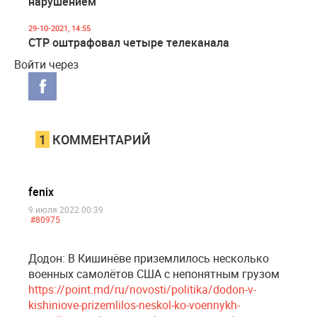
нарушением
29-10-2021, 14:55
СТР оштрафовал четыре телеканала
Войти через
1
КОММЕНТАРИЙ
fenix
9 июля 2022 00:39
#80975
Додон: В Кишинёве приземлилось несколько
военных самолётов США с непонятным грузом
https://point.md/ru/novosti/politika/dodon-v-
kishiniove-prizemlilos-neskol-ko-voennykh-