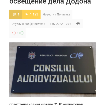
освещение дела Додона
1
1 123
Новости
/
Политика
Опубликовал(а):
newsmd
8-07-2022, 19:07
0
Совет телевидения и радио (СТР) оштрафовал