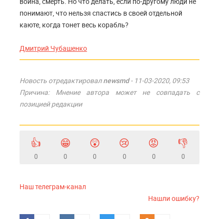
война, смерть. Но что делать, если по-другому люди не
понимают, что нельзя спастись в своей отдельной
каюте, когда тонет весь корабль?
Дмитрий Чубашенко
Новость отредактировал
newsmd
- 11-03-2020, 09:53
Причина: Мнение автора может не совпадать с
позицией редакции
👍
😁
😲
😢
😡
👎
0
0
0
0
0
0
Наш телеграм-канал
Нашли ошибку?