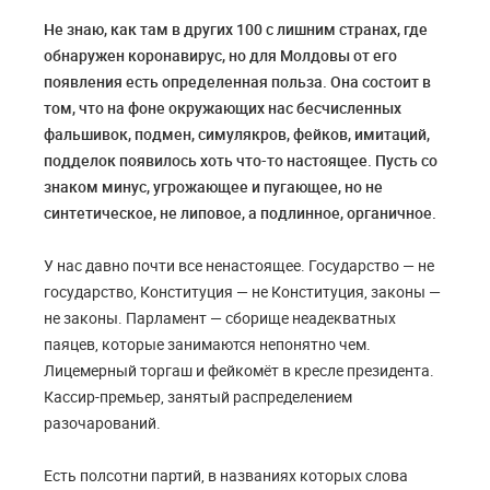
Не знаю, как там в других 100 с лишним странах, где
обнаружен коронавирус, но для Молдовы от его
появления есть определенная польза. Она состоит в
том, что на фоне окружающих нас бесчисленных
фальшивок, подмен, симулякров, фейков, имитаций,
подделок появилось хоть что-то настоящее. Пусть со
знаком минус, угрожающее и пугающее, но не
синтетическое, не липовое, а подлинное, органичное.
У нас давно почти все ненастоящее. Государство — не
государство, Конституция — не Конституция, законы —
не законы. Парламент — сборище неадекватных
паяцев, которые занимаются непонятно чем.
Лицемерный торгаш и фейкомёт в кресле президента.
Кассир-премьер, занятый распределением
разочарований.
Есть полсотни партий, в названиях которых слова