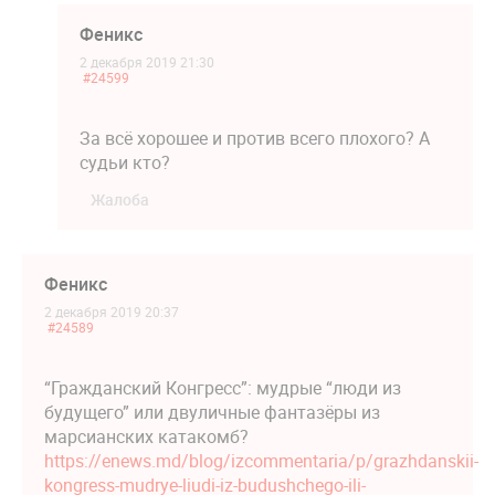
Феникс
2 декабря 2019 21:30
#24599
За всё хорошее и против всего плохого? А
судьи кто?
Жалоба
Феникс
2 декабря 2019 20:37
#24589
“Гражданский Конгресс”: мудрые “люди из
будущего” или двуличные фантазёры из
марсианских катакомб?
https://enews.md/blog/izcommentaria/p/grazhdanskii-
kongress-mudrye-liudi-iz-budushchego-ili-