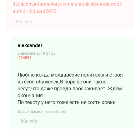
dvulichnye-fantaziory-iz-marsianskikh-katakomb?
author=Eduard2039
Жалоба
aleksander
2 декабря 2019 21:28
#24598
Люблю когда молдавские политологи строят
из себя обиженек.В порыве они такое
несут,что даже правда проскакивает .Ждём
окончания.
По тексту у него тоже есть не состыковки.
Даёшь досрочные выборы !
Жалоба