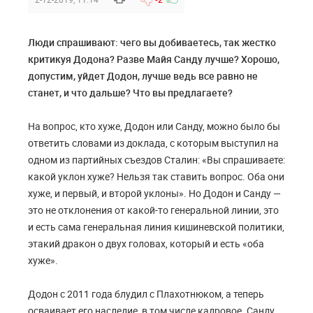
Люди спрашивают: чего вы добиваетесь, так жестко
критикуя Додона? Разве Майя Санду лучше? Хорошо,
допустим, уйдет Додон, лучше ведь все равно не
станет, и что дальше? Что вы предлагаете?
На вопрос, кто хуже, Додон или Санду, можно было бы
ответить словами из доклада, с которым выступил на
одном из партийных съездов Сталин: «Вы спрашиваете:
какой уклон хуже? Нельзя так ставить вопрос. Оба они
хуже, и первый, и второй уклоны». Но Додон и Санду —
это не отклонения от какой-то генеральной линии, это
и есть сама генеральная линия кишиневской политики,
этакий дракон о двух головах, который и есть «оба
хуже».
Додон с 2011 года блудил с Плахотнюком, а теперь
осваивает его наследие, в том числе кадровое. Санду