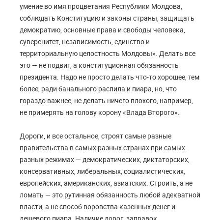
умение во имя процветания Республики Молдова,
соблюдать Конституцию и законы страны, защищать
демократию, основные права и свободы человека,
суверенитет, независимость, единство и
территориальную целостность Молдовы». Делать все
это — не подвиг, а конституционная обязанность
президента. Надо не просто делать что-то хорошее, тем
более, ради банального распила и пиара, но, что
гораздо важнее, не делать ничего плохого, например,
не примерять на голову корону «Влада Второго».
Дороги, и все остальное, строят самые разные
правительства в самых разных странах при самых
разных режимах — демократических, диктаторских,
консервативных, либеральных, социалистических,
европейских, американских, азиатских. Строить, а не
ломать — это рутинная обязанность любой адекватной
власти, а не способ воровства казенных денег и
дешевого пиара. Наличие дорог, заправок,