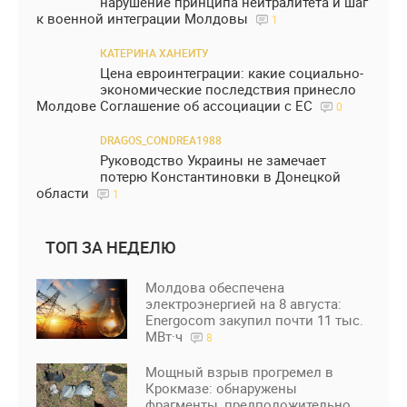
нарушение принципа нейтралитета и шаг
к военной интеграции Молдовы
1
КАТЕРИНА ХАНЕИТУ
Цена евроинтеграции: какие социально-
экономические последствия принесло
Молдове Соглашение об ассоциации с ЕС
0
DRAGOS_CONDREA1988
Руководство Украины не замечает
потерю Константиновки в Донецкой
области
1
ТОП ЗА НЕДЕЛЮ
Молдова обеспечена
электроэнергией на 8 августа:
Energocom закупил почти 11 тыс.
МВт·ч
8
Мощный взрыв прогремел в
Крокмазе: обнаружены
фрагменты, предположительно,