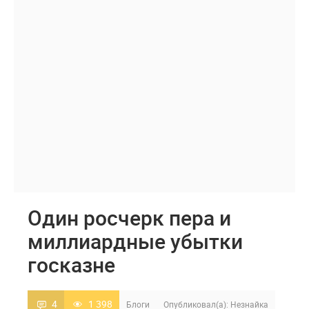
Один росчерк пера и
миллиардные убытки
госказне
4
1 398
Блоги
Опубликовал(а):
Незнайка