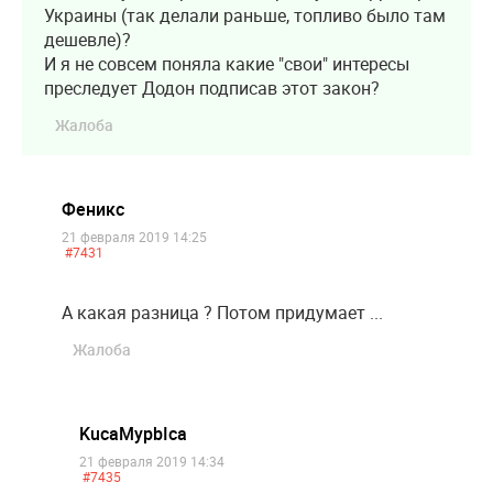
Украины (так делали раньше, топливо было там
дешевле)?
И я не совсем поняла какие "свои" интересы
преследует Додон подписав этот закон?
Жалоба
Феникс
21 февраля 2019 14:25
#7431
А какая разница ? Потом придумает ...
Жалоба
KucaMypbIca
21 февраля 2019 14:34
#7435