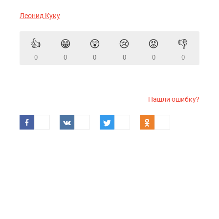
Леонид Куку
👍
😁
😲
😢
😡
👎
0
0
0
0
0
0
Нашли ошибку?