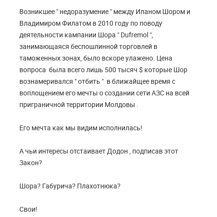
Возникшее " недоразумение " между Иланом Шором и
Владимиром Филатом в 2010 году по поводу
деятельности кампании Шора " Dufremol ",
занимающаяся беспошлинной торговлей в
таможенных зонах, было вскоре улажено. Цена
вопроса была всего лишь 500 тысяч $ которые Шор
вознамеривался " отбить " в ближайщее время с
воплощением его мечты о создании сети АЗС на всей
приграничной территории Молдовы .
Его мечта как мы видим исполнилась!
А чьи интересы отстаивает Додон , подписав этот
Закон?
Шора? Габурича? Плахотнюка?
Свои!