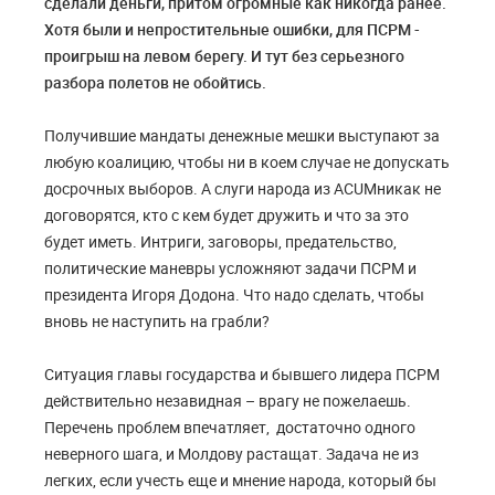
сделали деньги, притом огромные как никогда ранее.
Хотя были и непростительные ошибки, для ПСРМ -
проигрыш на левом берегу. И тут без серьезного
разбора полетов не обойтись.
Получившие мандаты денежные мешки выступают за
любую коалицию, чтобы ни в коем случае не допускать
досрочных выборов. А слуги народа из
ACUM
никак не
договорятся, кто с кем будет дружить и что за это
будет иметь. Интриги, заговоры, предательство,
политические маневры усложняют задачи ПСРМ и
президента Игоря Додона. Что надо сделать, чтобы
вновь не наступить на грабли?
Ситуация главы государства и бывшего лидера ПСРМ
действительно незавидная – врагу не пожелаешь.
Перечень проблем впечатляет, достаточно одного
неверного шага, и Молдову растащат. Задача не из
легких, если учесть еще и мнение народа, который бы