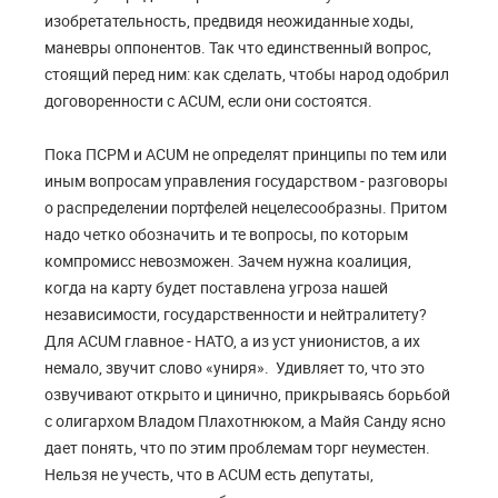
изобретательность, предвидя неожиданные ходы,
маневры оппонентов. Так что единственный вопрос,
стоящий перед ним: как сделать, чтобы народ одобрил
договоренности с
ACUM
, если они состоятся.
Пока ПСРМ и
ACUM
не определят принципы по тем или
иным вопросам управления государством - разговоры
о распределении портфелей нецелесообразны. Притом
надо четко обозначить и те вопросы, по которым
компромисс невозможен. Зачем нужна коалиция,
когда на карту будет поставлена угроза нашей
независимости, государственности и нейтралитету?
Для
ACUM
главное - НАТО, а из уст унионистов, а их
немало, звучит слово «униря». Удивляет то, что это
озвучивают открыто и цинично, прикрываясь борьбой
с олигархом Владом Плахотнюком, а Майя Санду ясно
дает понять, что по этим проблемам торг неуместен.
Нельзя не учесть, что в
ACUM
есть депутаты,