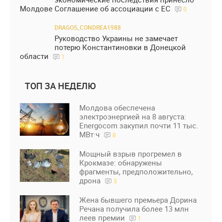
Молдове Соглашение об ассоциации с ЕС
0
DRAGOS_CONDREA1988
Руководство Украины не замечает
потерю Константиновки в Донецкой
области
1
ТОП ЗА НЕДЕЛЮ
Молдова обеспечена
электроэнергией на 8 августа:
Energocom закупил почти 11 тыс.
МВт·ч
8
Мощный взрыв прогремел в
Крокмазе: обнаружены
фрагменты, предположительно,
дрона
3
Жена бывшего премьера Дорина
Речана получила более 13 млн
леев премии
1