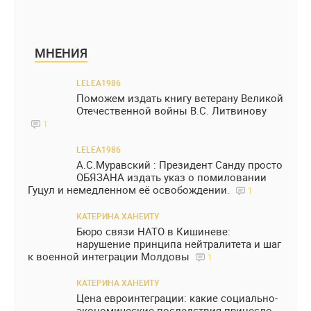
МНЕНИЯ
LELEA1986
Поможем издать книгу ветерану Великой
Отечественной войны В.С. Литвинову
1
LELEA1986
А.С.Муравский : Президент Санду просто
ОБЯЗАНА издать указ о помиловании
Гуцул и немедленном её освобождении.
1
КАТЕРИНА ХАНЕИТУ
Бюро связи НАТО в Кишиневе:
нарушение принципа нейтралитета и шаг
к военной интеграции Молдовы
1
КАТЕРИНА ХАНЕИТУ
Цена евроинтеграции: какие социально-
экономические последствия принесло