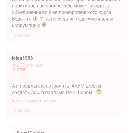
политиков нас вполне себе может ожидать
объединение во имя проевропейского курса.
Ведь это ДПМ за последние годы уменьшила
коррумпцию
Жалоба
lelea1986
23 мая 2019 15:23
#12725
А я предлагаю потролить :АКУМ должен
создать 30% в парламенте с Шором!
"Спасибо Деду за Победу!"
Жалоба
KucaMypbIca