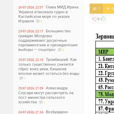
Глава МИД Ирана:
26-07-2026, 22:07
1
1
Украина атаковала судно в
Каспийском море по указке
0
Израиля
0
Большинство
25-07-2026, 22:17
граждан Молдовы
поддерживают досрочные
парламентские и президентские
выборы — соцопрос
0
Тромбицкий: Как
25-07-2026, 22:10
только существенно снизится
сброс вниз реки, Кишинев
вполне может остаться без воды
1
Александра
25-07-2026, 21:09
Слусаря могут рассмотреть на
пост министра сельского
хозяйства
1
Возбуждено
24-07-2026, 21:34