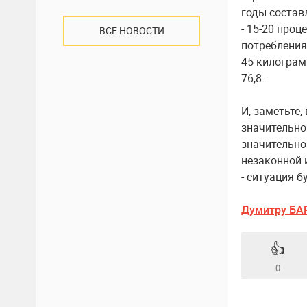
годы составл
- 15-20 проц
ВСЕ НОВОСТИ
потребления
45 килограм
76,8.
И, заметьте,
значительно
значительно
незаконной 
- ситуация 
Думитру БА
👍
0