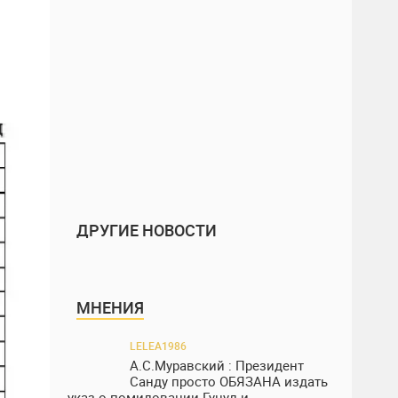
ДРУГИЕ НОВОСТИ
МНЕНИЯ
LELEA1986
А.С.Муравский : Президент
Санду просто ОБЯЗАНА издать
указ о помиловании Гуцул и