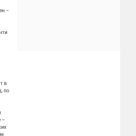
ен –
чти
т в
, по
м
е –
ких
ие