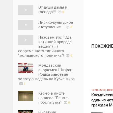
От души дамы и
господа!!!
0
Лирико-культурное
отступление...
0
Назовем это: "Ода
истинной природе
ПОХОЖИЕ
вещей" (!!!)
современного типичного
"молдавского политика"!
0
Молдавский
спортсмен Штефан
Рошка завоевал
золотую медаль на Кубке мира
1
13-05-2019, 18:0
Кто-то в лифте
Космическ
написал "Лена –
один из че
проститутка"
0
граждан М
живет за ч
80-летние