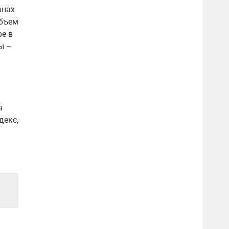
анах
объем
ре в
ы –
а
декс,