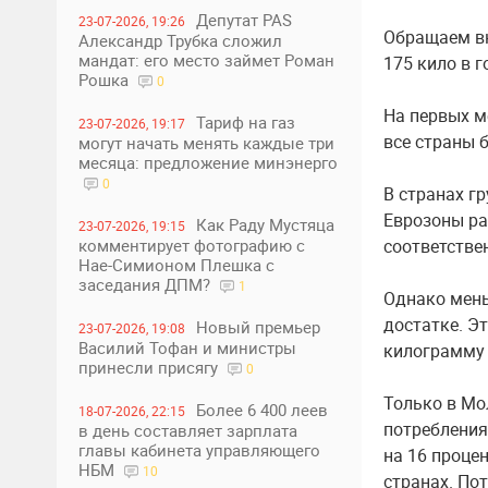
Депутат PAS
23-07-2026, 19:26
Обращаем вн
Александр Трубка сложил
мандат: его место займет Роман
175 кило в г
Рошка
0
На первых м
Тариф на газ
23-07-2026, 19:17
все страны 
могут начать менять каждые три
месяца: предложение минэнерго
0
В странах г
Еврозоны ра
Как Раду Мустяца
23-07-2026, 19:15
комментирует фотографию с
соответствен
Нае-Симионом Плешка с
заседания ДПМ?
1
Однако мень
достатке. Эт
Новый премьер
23-07-2026, 19:08
Василий Тофан и министры
килограмму 
принесли присягу
0
Только в Мо
Более 6 400 леев
18-07-2026, 22:15
потребления
в день составляет зарплата
главы кабинета управляющего
на 16 процен
НБМ
10
странах. По