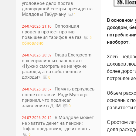
уголовное дело против
двоюродной сестры президента
Молдовы Табурчану
1
В основном 
Оппозиция
24-07-2026, 21:10
доходом, бе
провела протест против
потреблении
повышения тарифов на газ
5
наоборот.
обновлено
Глава Energocom
24-07-2026, 20:59
Хлеб - недор
о «неприличных зарплатах»:
доходов люди
«Нужно смотреть не на чужие
более дорог
расходы, а на собственные
доходы»
0
потребление
Память вернулась
24-07-2026, 20:57
Объем расхо
после отставки: Раду Мустяцэ
признал, что подписал
основных по
заявление в ДПМ
0
развитости 
В Молдове может
24-07-2026, 20:12
С ростом ли
не хватить денег на пенсии:
Тофан предложил, где их взять
доля расход
6