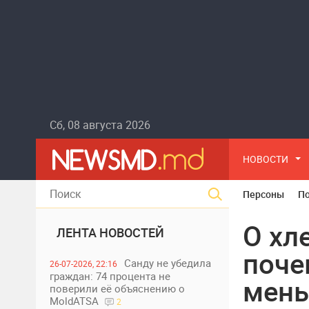
Сб, 08 августа 2026
НОВОСТИ
Персоны
П
О хл
ЛЕНТА НОВОСТЕЙ
поче
Санду не убедила
26-07-2026, 22:16
граждан: 74 процента не
мень
поверили её объяснению о
MoldATSA
2