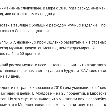
имание на следующее. В мире с 2010 года расход неизмен
од, или по килограмму на два дня.
естах в таблице с большим расходом мучных изделий – по
бывшего Союза и соцлагеря.
руппы G 7, названных промышленно развитыми, и в странах
сход мучных продуктов меньше, чем среднемировой,
но на 40 и 60 процентов.
ший расход мучного необязательно значит, что люди живу
от вывод подсказывает ситуация в Бурунди: 37,7 кило в год
на 10 дней.
лдове и в странах Еврозоны с 2010 года уменьшился объе
 мучных изделий. В Молдове – на 20 процентов, в Еврозон
тов. Но это еще не означает, что мы живем как в европейс
тому что в Молдове средние расходы на питание в последн