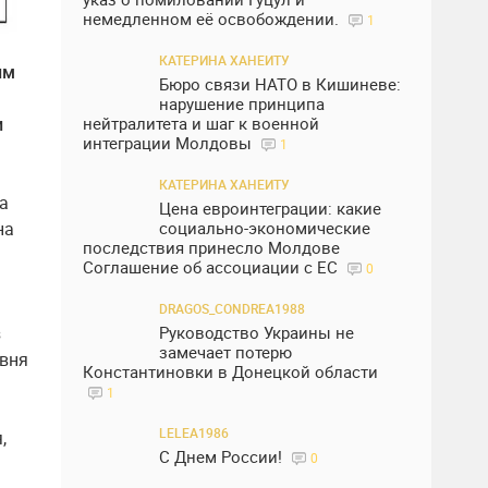
немедленном её освобождении.
1
КАТЕРИНА ХАНЕИТУ
им
Бюро связи НАТО в Кишиневе:
нарушение принципа
нейтралитета и шаг к военной
и
интеграции Молдовы
1
КАТЕРИНА ХАНЕИТУ
а
Цена евроинтеграции: какие
социально-экономические
на
последствия принесло Молдове
Соглашение об ассоциации с ЕС
0
DRAGOS_CONDREA1988
Руководство Украины не
з
замечает потерю
овня
Константиновки в Донецкой области
1
LELEA1986
,
С Днем России!
0