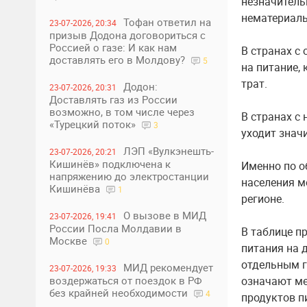
незначитель
нематериаль
Тофан ответил на
23-07-2026, 20:34
призыв Додона договориться с
Россией о газе: И как нам
В странах с
доставлять его в Молдову?
5
на питание,
трат.
Додон:
23-07-2026, 20:31
Доставлять газ из России
возможно, в том числе через
В странах с
«Турецкий поток»
3
уходит знач
ЛЭП «Вулкэнешть-
23-07-2026, 20:21
Кишинёв» подключена к
Именно по о
напряжению до электростанции
населения м
Кишинёва
1
регионе.
О вызове в МИД
23-07-2026, 19:41
России Посла Молдавии в
В таблице п
Москве
0
питания на д
отдельным г
МИД рекомендует
23-07-2026, 19:33
воздержаться от поездок в РФ
означают ме
без крайней необходимости
4
продуктов п