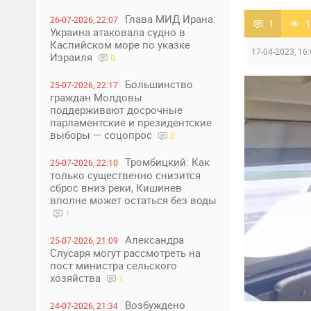
Глава МИД Ирана:
26-07-2026, 22:07
1
1
Украина атаковала судно в
Каспийском море по указке
17-04-2023, 16
Израиля
0
Большинство
25-07-2026, 22:17
граждан Молдовы
поддерживают досрочные
парламентские и президентские
выборы — соцопрос
0
Тромбицкий: Как
25-07-2026, 22:10
только существенно снизится
сброс вниз реки, Кишинев
вполне может остаться без воды
1
Александра
25-07-2026, 21:09
Слусаря могут рассмотреть на
пост министра сельского
хозяйства
1
Возбуждено
24-07-2026, 21:34