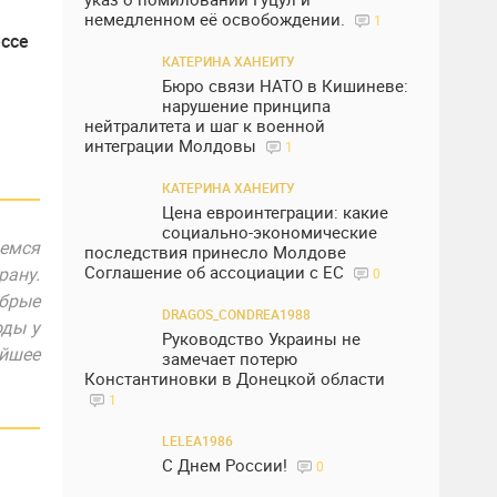
немедленном её освобождении.
1
ессе
КАТЕРИНА ХАНЕИТУ
Бюро связи НАТО в Кишиневе:
нарушение принципа
нейтралитета и шаг к военной
интеграции Молдовы
1
КАТЕРИНА ХАНЕИТУ
Цена евроинтеграции: какие
социально-экономические
емся
последствия принесло Молдове
Соглашение об ассоциации с ЕС
ану.
0
брые
DRAGOS_CONDREA1988
оды у
Руководство Украины не
йшее
замечает потерю
Константиновки в Донецкой области
1
LELEA1986
С Днем России!
0