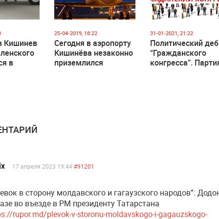
0
25-04-2019, 18:22
31-01-2021, 21:22
в Кишинев
Сегодня в аэропорту
Политический де
еленского
Кишинёва незаконно
“Гражданского
ся в
приземлился
конгресса”. Парти
самолёт иностранной
поборется за
компании
мандаты в Народ
собрании Гагаузи
НТАРИЙ
ix
17 апреля 2023 19:44
#91201
евок в сторону молдавского и гагаузского народов”: Додо
азе во въезде в РМ президенту Татарстана
ps://rupor.md/plevok-v-storonu-moldavskogo-i-gagauzskogo-