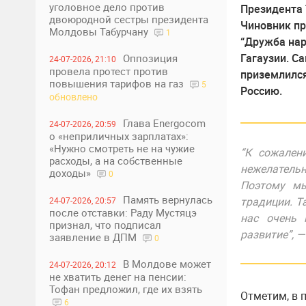
уголовное дело против
Президента 
двоюродной сестры президента
Чиновник пр
Молдовы Табурчану
1
“Дружба нар
Гагаузии. С
Оппозиция
24-07-2026, 21:10
провела протест против
приземлился
повышения тарифов на газ
5
Россию.
обновлено
Глава Energocom
24-07-2026, 20:59
о «неприличных зарплатах»:
«Нужно смотреть не на чужие
“К сожален
расходы, а на собственные
нежелатель
доходы»
0
Поэтому мы
Память вернулась
традиции. Т
24-07-2026, 20:57
после отставки: Раду Мустяцэ
нас очень 
признал, что подписал
развитие”, 
заявление в ДПМ
0
В Молдове может
24-07-2026, 20:12
не хватить денег на пенсии:
Тофан предложил, где их взять
Отметим, в 
6