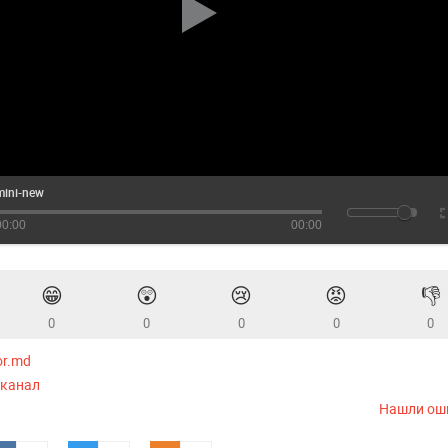
mini-new
00:00
00:00
😁
😲
😢
😡
👎
0
0
0
0
0
or.md
-канал
Нашли ош