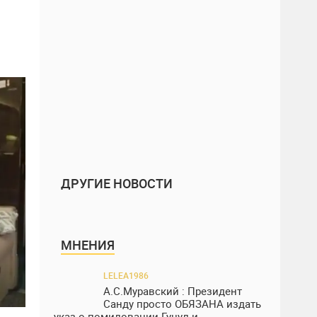
ДРУГИЕ НОВОСТИ
МНЕНИЯ
LELEA1986
А.С.Муравский : Президент
Санду просто ОБЯЗАНА издать
указ о помиловании Гуцул и