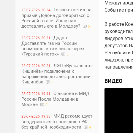
Международн
Тофан ответил на
Событие при
23-07-2026, 20:34
призыв Додона договориться с
Россией о газе: И как нам
В работе Ко
доставлять его в Молдову?
5
руководител
Додон:
лидеров этн
23-07-2026, 20:31
Доставлять газ из России
депутатов Н
возможно, в том числе через
Республики 
«Турецкий поток»
3
лидеров, пр
ЛЭП «Вулкэнешть-
23-07-2026, 20:21
направления
Кишинёв» подключена к
напряжению до электростанции
ВИДЕО
Кишинёва
1
О вызове в МИД
23-07-2026, 19:41
России Посла Молдавии в
Москве
0
МИД рекомендует
23-07-2026, 19:33
воздержаться от поездок в РФ
без крайней необходимости
4