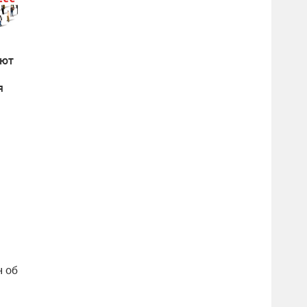
бют
я
ном
и
н об