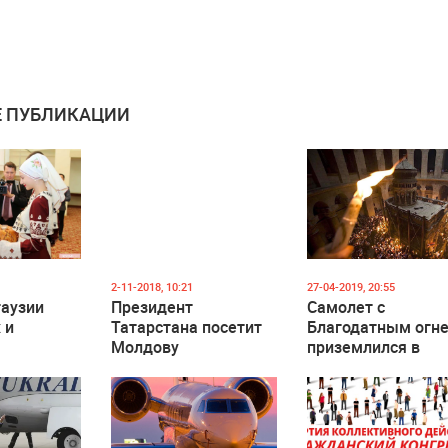
 ПУБЛИКАЦИИ
2-11-2018, 10:21
27-04-2019, 20:55
гаузии
Президент
Самолет с
 и
Татарстана посетит
Благодатным огн
Молдову
приземлился в
 дали
Кишиневе
 пресс-
цию