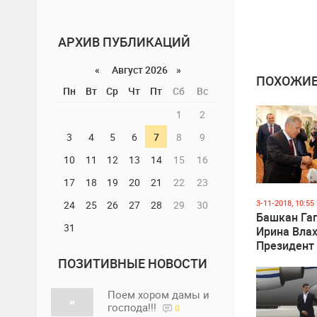
АРХИВ ПУБЛИКАЦИЙ
«
Август 2026 »
ПОХОЖИЕ
Пн
Вт
Ср
Чт
Пт
Сб
Вс
1
2
3
4
5
6
7
8
9
10
11
12
13
14
15
16
17
18
19
20
21
22
23
3-11-2018, 10:55
24
25
26
27
28
29
30
Башкан Га
31
Ирина Влах
Президент
Татарстана
ПОЗИТИВНЫЕ НОВОСТИ
совместную
конферен
Поем хором дамы и
господа!!!
0