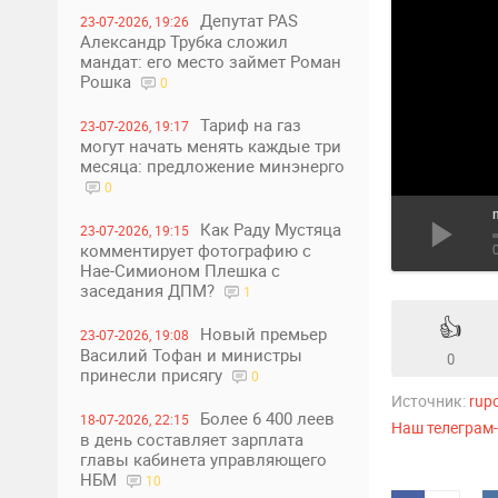
Депутат PAS
23-07-2026, 19:26
Александр Трубка сложил
мандат: его место займет Роман
Рошка
0
Тариф на газ
23-07-2026, 19:17
могут начать менять каждые три
месяца: предложение минэнерго
0
Как Раду Мустяца
23-07-2026, 19:15
комментирует фотографию с
Нае-Симионом Плешка с
заседания ДПМ?
1
👍
Новый премьер
23-07-2026, 19:08
Василий Тофан и министры
0
принесли присягу
0
Источник:
rup
Более 6 400 леев
18-07-2026, 22:15
Наш телеграм
в день составляет зарплата
главы кабинета управляющего
НБМ
10