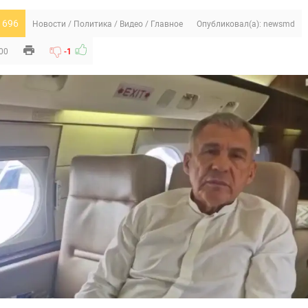
 696
Новости
/
Политика
/
Видео
/
Главное
Опубликовал(а):
newsmd
:00
-1