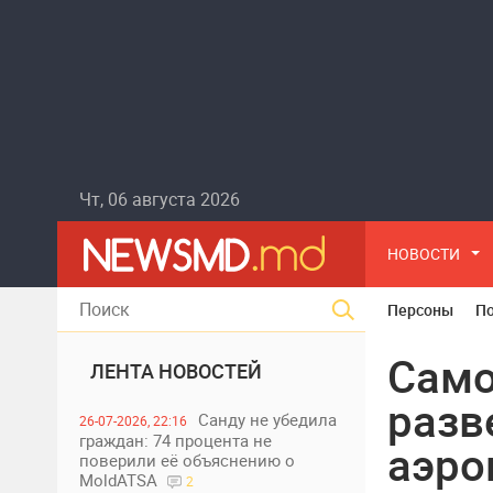
Чт, 06 августа 2026
НОВОСТИ
Персоны
П
Само
ЛЕНТА НОВОСТЕЙ
разв
Санду не убедила
26-07-2026, 22:16
граждан: 74 процента не
аэро
поверили её объяснению о
MoldATSA
2