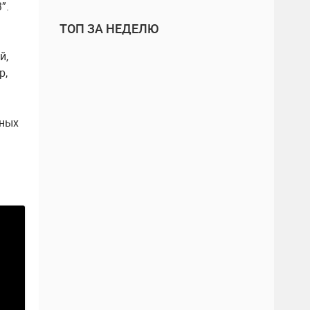
”.
ТОП ЗА НЕДЕЛЮ
й,
р,
жных