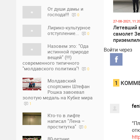
От души дамы и
господа!!!
0
27-08-2021, 11:2
Летевший 
Лирико-культурное
отступление...
самолет З
0
приземлил
Одессе
Назовем это: "Ода
Войти через
истинной природе
вещей" (!!!)
современного типичного
"молдавского политика"!
0
Молдавский
1
КОММЕ
спортсмен Штефан
Рошка завоевал
золотую медаль на Кубке мира
1
fen
Кто-то в лифте
написал "Лена –
“Пл
проститутка"
0
отк
htt
80-летние