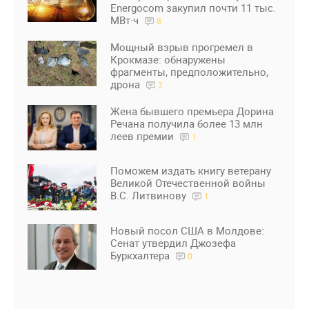
Energocom закупил почти 11 тыс.
МВт·ч
8
Мощный взрыв прогремел в
Крокмазе: обнаружены
фрагменты, предположительно,
дрона
3
Жена бывшего премьера Дорина
Речана получила более 13 млн
леев премии
1
Поможем издать книгу ветерану
Великой Отечественной войны
В.С. Литвинову
1
Новый посол США в Молдове:
Сенат утвердил Джозефа
Буркхалтера
0