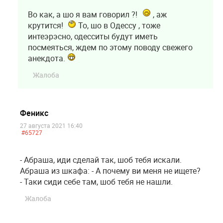
Во как, а шо я вам говорил ?!
, аж
крутится!
То, шо в Одессу , тоже
интеэрэсно, одесситы будут иметь
посмеяться, ждем по этому поводу свежего
анекдота.
Жалоба
Феникс
27 августа 2021 16:40
#65727
- Абраша, иди сделай так, шоб тебя искали.
Абраша из шкафа: - А почему ви меня не ищете?
- Таки сиди себе там, шоб тебя не нашли.
Жалоба