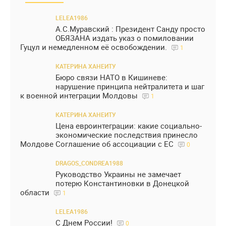
LELEA1986
А.С.Муравский : Президент Санду просто
ОБЯЗАНА издать указ о помиловании
Гуцул и немедленном её освобождении.
1
КАТЕРИНА ХАНЕИТУ
Бюро связи НАТО в Кишиневе:
нарушение принципа нейтралитета и шаг
к военной интеграции Молдовы
1
КАТЕРИНА ХАНЕИТУ
Цена евроинтеграции: какие социально-
экономические последствия принесло
Молдове Соглашение об ассоциации с ЕС
0
DRAGOS_CONDREA1988
Руководство Украины не замечает
потерю Константиновки в Донецкой
области
1
LELEA1986
С Днем России!
0