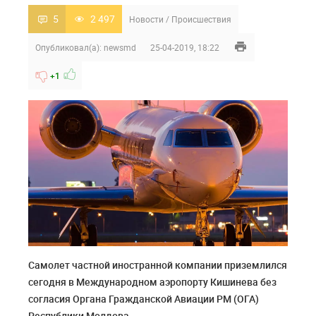
5
2 497
Новости
/
Происшествия
Опубликовал(а):
newsmd
25-04-2019, 18:22
+1
Самолет частной иностранной компании приземлился
сегодня в Международном аэропорту Кишинева без
согласия Органа Гражданской Авиации РМ (ОГА)
Республики Молдова.