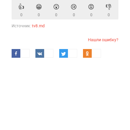
👍
😁
😲
😢
😡
👎
0
0
0
0
0
0
Источник:
tv8.md
Нашли ошибку?