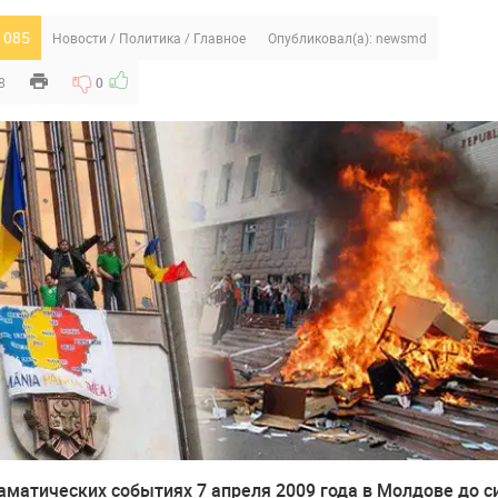
 085
Новости
/
Политика
/
Главное
Опубликовал(а):
newsmd
8
0
аматических событиях 7 апреля 2009 года в Молдове до с