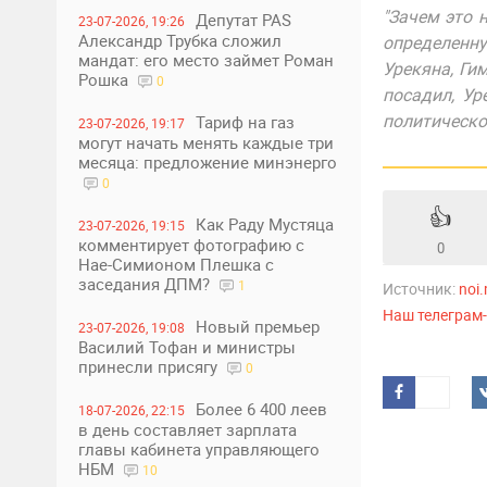
"Зачем это 
Депутат PAS
23-07-2026, 19:26
Александр Трубка сложил
определенн
мандат: его место займет Роман
Урекяна, Ги
Рошка
0
посадил, Ур
политическо
Тариф на газ
23-07-2026, 19:17
могут начать менять каждые три
месяца: предложение минэнерго
0
👍
Как Раду Мустяца
23-07-2026, 19:15
комментирует фотографию с
0
Нае-Симионом Плешка с
заседания ДПМ?
1
Источник:
noi
Наш телеграм
Новый премьер
23-07-2026, 19:08
Василий Тофан и министры
принесли присягу
0
Более 6 400 леев
18-07-2026, 22:15
в день составляет зарплата
главы кабинета управляющего
НБМ
10