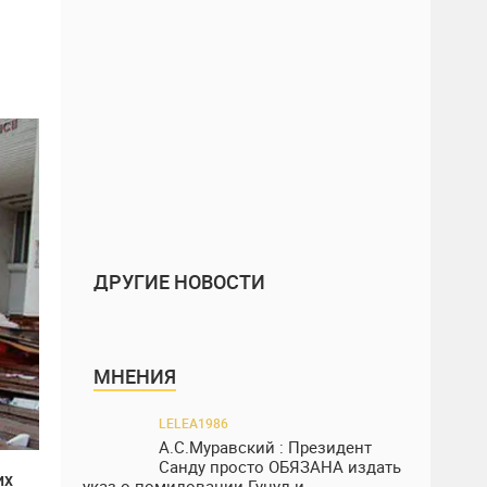
ДРУГИЕ НОВОСТИ
МНЕНИЯ
LELEA1986
А.С.Муравский : Президент
Санду просто ОБЯЗАНА издать
их
указ о помиловании Гуцул и