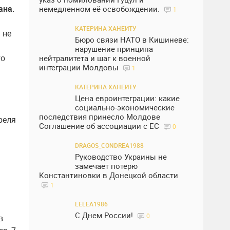
ана.
немедленном её освобождении.
1
КАТЕРИНА ХАНЕИТУ
 не
Бюро связи НАТО в Кишиневе:
нарушение принципа
то
нейтралитета и шаг к военной
интеграции Молдовы
1
КАТЕРИНА ХАНЕИТУ
Цена евроинтеграции: какие
социально-экономические
последствия принесло Молдове
реля
Соглашение об ассоциации с ЕС
0
DRAGOS_CONDREA1988
Руководство Украины не
замечает потерю
Константиновки в Донецкой области
1
LELEA1986
С Днем России!
0
в