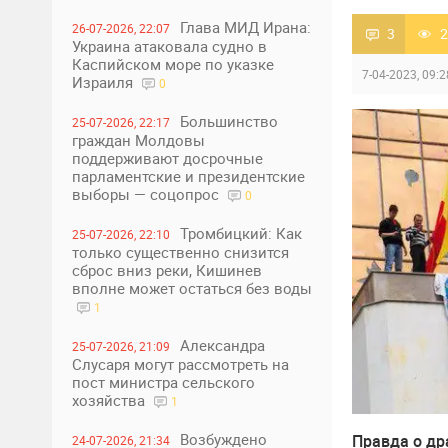
Глава МИД Ирана:
26-07-2026, 22:07
3
2
Украина атаковала судно в
Каспийском море по указке
7-04-2023, 09:2
Израиля
0
Большинство
25-07-2026, 22:17
граждан Молдовы
поддерживают досрочные
парламентские и президентские
выборы — соцопрос
0
Тромбицкий: Как
25-07-2026, 22:10
только существенно снизится
сброс вниз реки, Кишинев
вполне может остаться без воды
1
Александра
25-07-2026, 21:09
Слусаря могут рассмотреть на
пост министра сельского
хозяйства
1
Возбуждено
Правда о др
24-07-2026, 21:34