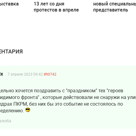
выставка
13 лет со дня
новый специальн
,
протестов в апреле
представитель
ая
2009 года
действующего
7 апреля
президента в ОБС
НТАРИЯ
ix
7 апреля 2023 09:42
#90742
ельно хочется поздравить с "праздником" тех "героев
идимого фронта" , которые действовали не снаружи на улиц
едрах ПКРМ, без них бы это событие не состоялось по
ределению.
алоба