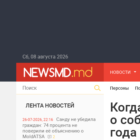
Сб, 08 августа 2026
НОВОСТИ
Персоны
П
Когд
ЛЕНТА НОВОСТЕЙ
о со
Санду не убедила
26-07-2026, 22:16
граждан: 74 процента не
года
поверили её объяснению о
MoldATSA
2