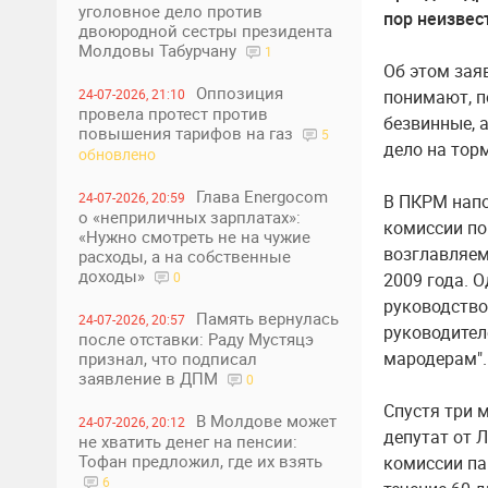
уголовное дело против
пор неизвес
двоюродной сестры президента
Молдовы Табурчану
1
Об этом зая
Оппозиция
понимают, п
24-07-2026, 21:10
провела протест против
безвинные, 
повышения тарифов на газ
5
дело на тор
обновлено
Глава Energocom
24-07-2026, 20:59
В ПКРМ напо
о «неприличных зарплатах»:
комиссии по
«Нужно смотреть не на чужие
возглавляем
расходы, а на собственные
доходы»
2009 года. 
0
руководство
Память вернулась
24-07-2026, 20:57
руководител
после отставки: Раду Мустяцэ
мародерам".
признал, что подписал
заявление в ДПМ
0
Спустя три 
В Молдове может
24-07-2026, 20:12
депутат от 
не хватить денег на пенсии:
Тофан предложил, где их взять
комиссии па
6