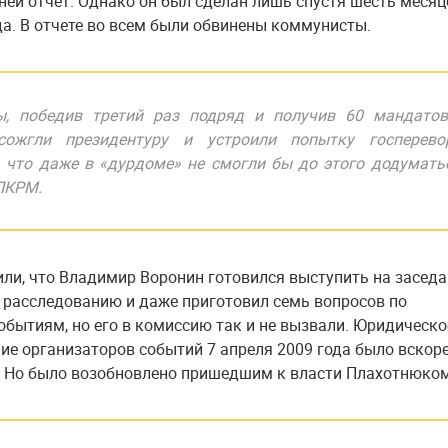
ней отчет. Однако он был сделан лишь спустя шесть месяце
да. В отчете во всем были обвинены коммунисты.
ы, победив третий раз подряд и получив 60 мандатов
сожгли президентуру и устроили попытку госперевор
, что даже в «дурдоме» не смогли бы до этого додуматься
ПКРМ.
ли, что Владимир Воронин готовился выступить на засед
 расследованию и даже приготовил семь вопросов по
бытиям, но его в комиссию так и не вызвали. Юридическо
ие организаторов событий 7 апреля 2009 года было вскор
 Но было возобновлено пришедшим к власти Плахотнюком