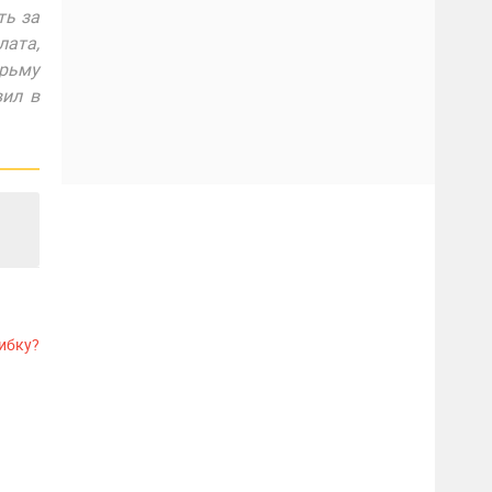
ть за
ата,
юрьму
вил в
ибку?