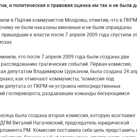
тна, и политическая и правовая оценка им так и не была д
вили в Партии коммунистов Молдовы, отметив, что в ПКРМ
очему не были наказаны виновные и не были оправданы
а пришедшие к власти после 7 апреля 2009 года спустили э
мозах.
мнили, что после 7 апреля 2009 года были созданы две
 расследованию трагических событий. Первая комиссия,
ая депутатом Владимиром Цурканом, была создана 24 ап
Однако, как отмечают коммунисты, "комиссия под
м депутата от ПКРМ не устроила непосредственных
ей госпереворота, раздававших команды беснующимся
месяца была создана вторая комиссия, которую возглавил
ЛДПМ Виталий Нагачевский, председатель юридической
рламента РМ. Комиссия поставила себе цель представить 