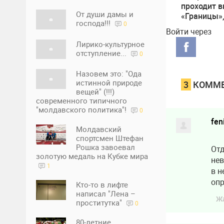
проходит 
От души дамы и
«Границы»
господа!!!
0
посвященн
Войти через
событиям 
Лирико-культурное
2009 года
отступление...
0
Назовем это: "Ода
истинной природе
3
КОММЕ
вещей" (!!!)
современного типичного
"молдавского политика"!
0
fen
Молдавский
спортсмен Штефан
Рошка завоевал
Отд
золотую медаль на Кубке мира
нев
1
в н
оп
Кто-то в лифте
написал "Лена –
Ж
проститутка"
0
80-летние