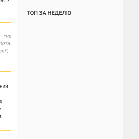
в, 7
ТОП ЗА НЕДЕЛЮ
 «на
ота.
!", -
ании
е
е
.