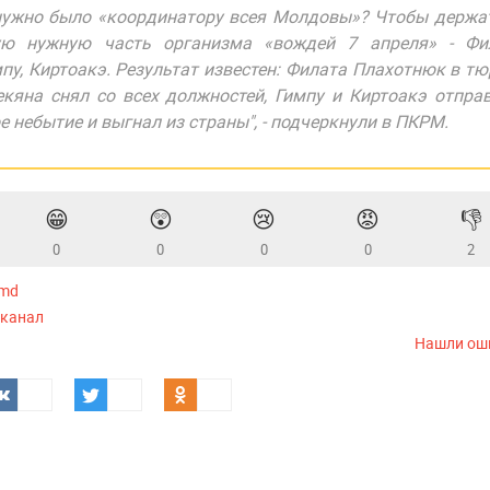
нужно было «координатору всея Молдовы»? Чтобы держа
ую нужную часть организма «вождей 7 апреля» - Фил
мпу, Киртоакэ. Результат известен: Филата Плахотнюк в т
екяна снял со всех должностей, Гимпу и Киртоакэ отпра
е небытие и выгнал из страны", - подчеркнули в ПКРМ.
😁
😲
😢
😡
👎
0
0
0
0
2
.md
-канал
Нашли ош