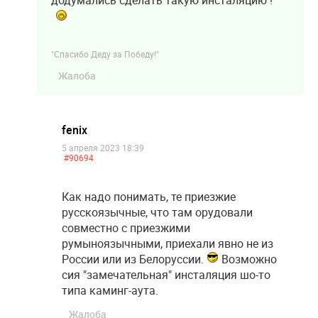
додумались сделать такую инсталяцию !
"Спасибо Деду за Победу!"
Жалоба
fenix
5 апреля 2023 18:39
#90694
Как надо понимать, те приезжие
русскоязычные, что там орудовали
совместно с приезжими
румыноязычными, приехали явно не из
России или из Белоруссии.
Возможно
сия "замечательная" инсталяция шо-то
типа каминг-аута.
Жалоба