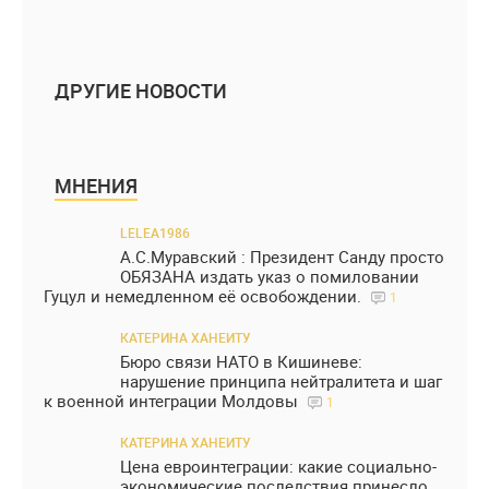
ДРУГИЕ НОВОСТИ
МНЕНИЯ
LELEA1986
А.С.Муравский : Президент Санду просто
ОБЯЗАНА издать указ о помиловании
Гуцул и немедленном её освобождении.
1
КАТЕРИНА ХАНЕИТУ
Бюро связи НАТО в Кишиневе:
нарушение принципа нейтралитета и шаг
к военной интеграции Молдовы
1
КАТЕРИНА ХАНЕИТУ
Цена евроинтеграции: какие социально-
экономические последствия принесло