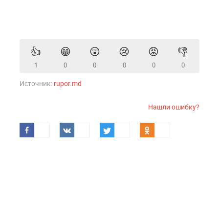
👍
😁
😲
😢
😡
👎
1
0
0
0
0
0
Источник:
rupor.md
Нашли ошибку?