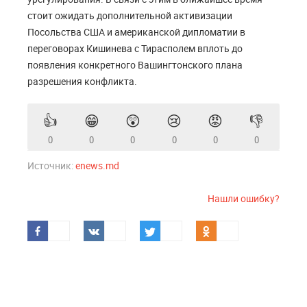
стоит ожидать дополнительной активизации
Посольства США и американской дипломатии в
переговорах Кишинева с Тирасполем вплоть до
появления конкретного Вашингтонского плана
разрешения конфликта.
👍
😁
😲
😢
😡
👎
0
0
0
0
0
0
Источник:
enews.md
Нашли ошибку?