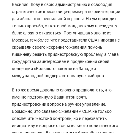
Василия Шову в свою администрацию и освободил
стратегическое кресло вице-премьера по реинтеграции
для абсолютно нелояльной персоны. На ум приходит
только просьба, от которой молдавскому президенту
было сложно отказаться. Поступившая явно не из
Москвы, тем более, что представители США никогда не
скрывали своего искреннего желания помочь
Кишиневу решить приднестровскую проблему, а глава
государства заинтересован в продвижении своей
концепции «Большого пакета» на Западе и
международной поддержке накануне выборов.
В то же время довольно сложно предполагать, что
именно подтолкнуло Вашингтон взять
приднестровский вопрос на ручное управление.
Возможно, это связано с желанием США не только
обеспечить жесткий контроль, но и перехватить
инициативу в вопросе окончательного политического
урегулирования. В связи с этим в ближайшее время