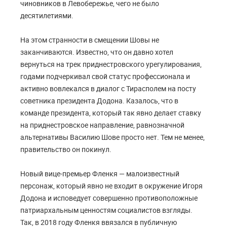
чиновников в Левобережье, чего не было
десятилетиями.
На этом странности в смещении Шовы не
заканчиваются. Известно, что он давно хотел
вернуться на трек приднестровского урегулирования,
годами подчеркивал свой статус профессионала и
активно вовлекался в диалог с Тирасполем на посту
советника президента Додона. Казалось, что в
команде президента, который так явно делает ставку
на приднестровское направление, равнозначной
альтернативы Василию Шове просто нет. Тем не менее,
правительство он покинул.
Новый вице-премьер Фленкя — малоизвестный
персонаж, который явно не входит в окружение Игоря
Додона и исповедует совершенно противоположные
патриархальным ценностям социалистов взгляды.
Так, в 2018 году Фленкя ввязался в публичную