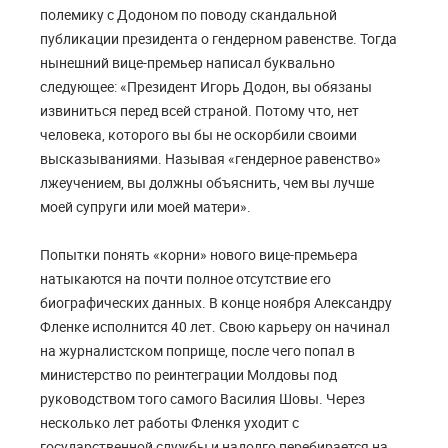
полемику с Додоном по поводу скандальной
публикации президента о гендерном равенстве. Тогда
нынешний вице-премьер написал буквально
следующее: «Президент Игорь Додон, вы обязаны
извиниться перед всей страной. Потому что, нет
человека, которого вы бы не оскорбили своими
высказываниями. Называя «гендерное равенство»
лжеучением, вы должны объяснить, чем вы лучше
моей супруги или моей матери».
Попытки понять «корни» нового вице-премьера
натыкаются на почти полное отсутствие его
биографических данных. В конце ноября Александру
Фленке исполнится 40 лет. Свою карьеру он начинал
на журналистском поприще, после чего попал в
министерство по реинтеграции Молдовы под
руководством того самого Василия Шовы. Через
несколько лет работы Фленкя уходит с
государственной службы и надолго перебирается на