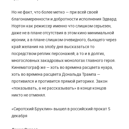
Но не факт, что более метко — при всей своей
благонамеренности и добротности исполнения Эдвард
Нортон как режиссер именно что слишком серьезен,
даже не в плане отсутствия в этом кино минимальной
иронии, а в плане слишком очевидного, бьющего через
край желания на злобу дня высказаться то
посредством реплик персонажей, а то и в долгих,
многословных закадровых монологах главного героя.
Кинематограф же — хоть во времена расцвета нуара,
хоть во времена расцвета Дональда Трампа —
противился и противится прямой риторике. Закон
«показывать, а не рассказывать» в конце концов
никто не отменял.
«Сиротский Бруклин» вышел в российский прокат 5
декабря