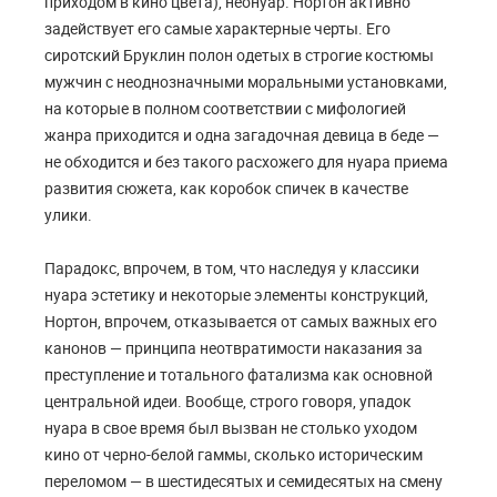
приходом в кино цвета), неонуар. Нортон активно
задействует его самые характерные черты. Его
сиротский Бруклин полон одетых в строгие костюмы
мужчин с неоднозначными моральными установками,
на которые в полном соответствии с мифологией
жанра приходится и одна загадочная девица в беде —
не обходится и без такого расхожего для нуара приема
развития сюжета, как коробок спичек в качестве
улики.
Парадокс, впрочем, в том, что наследуя у классики
нуара эстетику и некоторые элементы конструкций,
Нортон, впрочем, отказывается от самых важных его
канонов — принципа неотвратимости наказания за
преступление и тотального фатализма как основной
центральной идеи. Вообще, строго говоря, упадок
нуара в свое время был вызван не столько уходом
кино от черно-белой гаммы, сколько историческим
переломом — в шестидесятых и семидесятых на смену