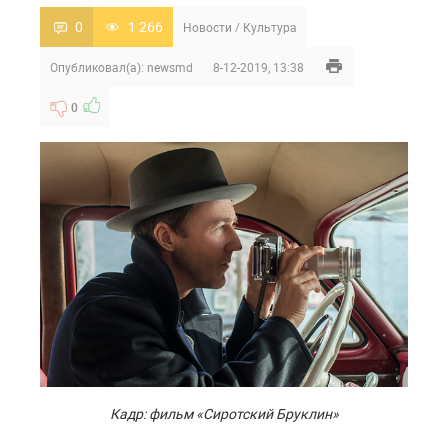
0
1 266
Новости
/
Культура
Опубликовал(а):
newsmd
8-12-2019, 13:38
0
Кадр: фильм «Сиротский Бруклин»