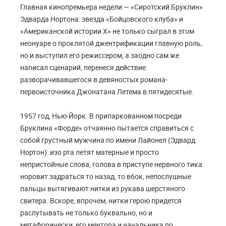
Главная кинопремьера недели — «Сиротский Бруклин»
Эдварда Нортона: звезда «Бойцовского клуба» и
«Американской истории Х» не только сыграл в этом
неонуаре о проклятой джентрификации главную роль,
но и выступил его режиссером, а заодно сам же
написал сценарий, перенеся действие
разворачивавшегося в девяностых романа-
первоисточника Джонатана Летема в пятидесятые.
1957 год, Нью-Йорк. В припаркованном посреди
Бруклина «Форде» отчаянно пытается справиться с
собой грустный мужчина по имени Лайонел (Эдвард
Нортон): изо рта летят матерные и просто
непристойные слова, голова в приступе нервного тика
норовит задраться то назад, то вбок, непослушные
пальцы вытягивают нитки из рукава шерстяного
свитера. Вскоре, впрочем, нитки герою придется
распутывать не только буквально, но и
метафорически: его ментора и начальника по