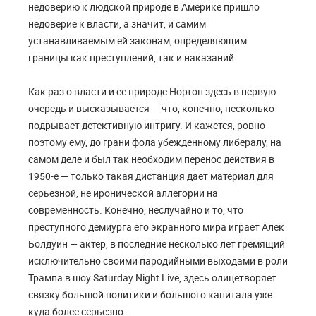
недоверию к людской природе в Америке пришло
недоверие к власти, а значит, и самим
устанавливаемым ей законам, определяющим
границы как преступлений, так и наказаний.
Как раз о власти и ее природе Нортон здесь в первую
очередь и высказывается — что, конечно, несколько
подрывает детективную интригу. И кажется, ровно
поэтому ему, до грани фола убежденному либералу, на
самом деле и был так необходим перенос действия в
1950-е — только такая дистанция дает материал для
серьезной, не иронической аллегории на
современность. Конечно, неслучайно и то, что
преступного демиурга его экранного мира играет Алек
Болдуин — актер, в последние несколько лет гремящий
исключительно своими пародийными выходами в роли
Трампа в шоу Saturday Night Live, здесь олицетворяет
связку большой политики и большого капитала уже
куда более серьезно.