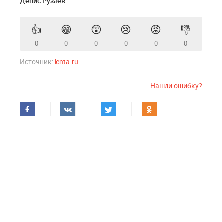
Денис Рузаев
👍
😁
😲
😢
😡
👎
0
0
0
0
0
0
Источник:
lenta.ru
Нашли ошибку?