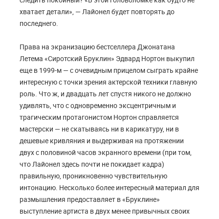
хватает детали», — Лайонел будет повторять до
последнего.
Права на экранизацию бестселлера Джонатана
Летема «Сиротский Бруклин» Эдвард Нортон выкупил
еще в 1999-м — с очевидным прицелом сыграть крайне
интересную с точки зрения актерской техники главную
роль. Что ж, и двадцать лет спустя никого не должно
удивлять, что с одновременно эксцентричным и
трагическим протагонистом Нортон справляется
мастерски — не скатываясь ни в карикатуру, ни в
дешевые кривляния и выдерживая на протяжении
двух с половиной часов экранного времени (при том,
что Лайонел здесь почти не покидает кадра)
правильную, проникновенно чувствительную
интонацию. Несколько более интересный материал для
размышления предоставляет в «Бруклине»
выступление артиста в двух менее привычных своих