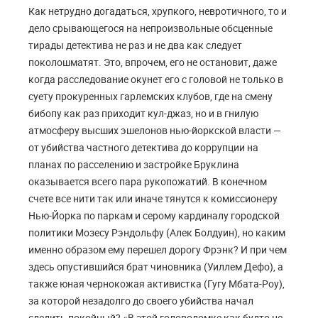
Как нетрудно догадаться, хрупкого, невротичного, то и
дело срывающегося на непроизвольные обсценные
тирады детектива не раз и не два как следует
поколошматят. Это, впрочем, его не остановит, даже
когда расследование окунет его с головой не только в
суету прокуренных гарлемских клубов, где на смену
бибопу как раз приходит кул-джаз, но и в гнилую
атмосферу высших эшелонов нью-йоркской власти —
от убийства частного детектива до коррупции на
планах по расселению и застройке Бруклина
оказывается всего пара рукопожатий. В конечном
счете все нити так или иначе тянутся к комиссионеру
Нью-Йорка по паркам и серому кардиналу городской
политики Мозесу Рэндольфу (Алек Болдуин), но каким
именно образом ему перешел дорогу Фрэнк? И при чем
здесь опустившийся брат чиновника (Уиллем Дефо), а
также юная чернокожая активистка (Гугу Мбата-Роу),
за которой незадолго до своего убийства начал
следить покойный? «В этой головоломке как будто не