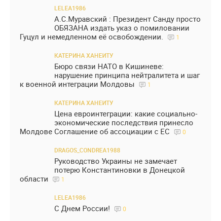
LELEA1986
А.С.Муравский : Президент Санду просто
ОБЯЗАНА издать указ о помиловании
Гуцул и немедленном её освобождении.
1
КАТЕРИНА ХАНЕИТУ
Бюро связи НАТО в Кишиневе:
нарушение принципа нейтралитета и шаг
к военной интеграции Молдовы
1
КАТЕРИНА ХАНЕИТУ
Цена евроинтеграции: какие социально-
экономические последствия принесло
Молдове Соглашение об ассоциации с ЕС
0
DRAGOS_CONDREA1988
Руководство Украины не замечает
потерю Константиновки в Донецкой
области
1
LELEA1986
С Днем России!
0