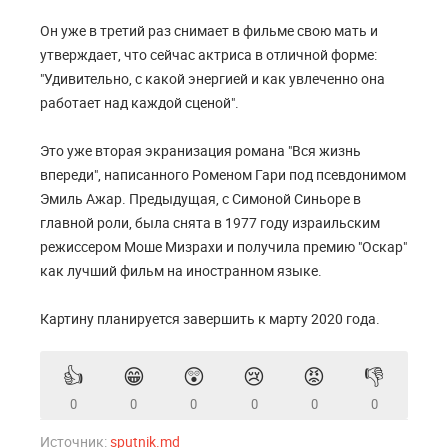
Он уже в третий раз снимает в фильме свою мать и
утверждает, что сейчас актриса в отличной форме:
"Удивительно, с какой энергией и как увлеченно она
работает над каждой сценой".
Это уже вторая экранизация романа "Вся жизнь
впереди", написанного Роменом Гари под псевдонимом
Эмиль Ажар. Предыдущая, с Симоной Синьоре в
главной роли, была снята в 1977 году израильским
режиссером Моше Мизрахи и получила премию "Оскар"
как лучший фильм на иностранном языке.
Картину планируется завершить к марту 2020 года.
👍
😁
😲
😢
😡
👎
0
0
0
0
0
0
Источник:
sputnik.md