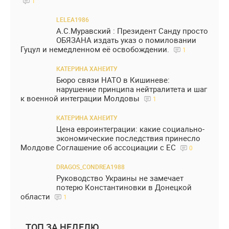
1
LELEA1986
А.С.Муравский : Президент Санду просто
ОБЯЗАНА издать указ о помиловании
Гуцул и немедленном её освобождении.
1
КАТЕРИНА ХАНЕИТУ
Бюро связи НАТО в Кишиневе:
нарушение принципа нейтралитета и шаг
к военной интеграции Молдовы
1
КАТЕРИНА ХАНЕИТУ
Цена евроинтеграции: какие социально-
экономические последствия принесло
Молдове Соглашение об ассоциации с ЕС
0
DRAGOS_CONDREA1988
Руководство Украины не замечает
потерю Константиновки в Донецкой
области
1
ТОП ЗА НЕДЕЛЮ