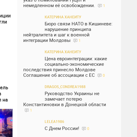
немедленном её освобождении.
1
лиции
КАТЕРИНА ХАНЕИТУ
гли
Бюро связи НАТО в Кишиневе:
нарушение принципа
й
нейтралитета и шаг к военной
интеграции Молдовы
1
КАТЕРИНА ХАНЕИТУ
Цена евроинтеграции: какие
социально-экономические
последствия принесло Молдове
Соглашение об ассоциации с ЕС
0
DRAGOS_CONDREA1988
тель
Руководство Украины не
в
замечает потерю
л на
Константиновки в Донецкой области
1
LELEA1986
С Днем России!
0