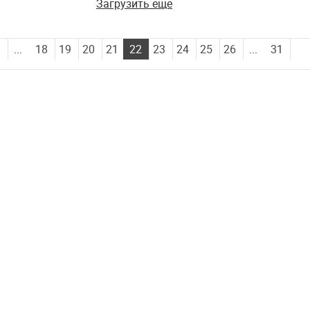
столкновения (ФОТО,
Загрузить еще
ВИДЕО)
...
18
19
20
21
22
23
24
25
26
...
31