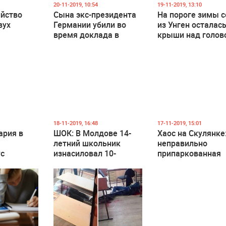
 611
0
1 167
0
1 318
20-11-2019, 10:54
19-11-2019, 13:10
ийство
Сына экс-президента
На пороге зимы 
вух
Германии убили во
из Унген осталась
время доклада в
крыши над голово
клинике Берлина
за пожара (Фото)
я
 477
0
2 125
1
1 303
18-11-2019, 16:48
17-11-2019, 15:01
ария в
ШОК: В Молдове 14-
Хаос на Скулянке
летний школьник
неправильно
с
изнасиловал 10-
припаркованная
итель
летнюю девочку -
машина преград
я жив - с
подросток не
путь столичным
равмами
задержан
троллейбусам
рован