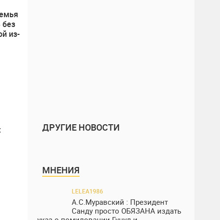
семья
 без
й из-
ДРУГИЕ НОВОСТИ
:
ила
МНЕНИЯ
LELEA1986
А.С.Муравский : Президент
Санду просто ОБЯЗАНА издать
указ о помиловании Гуцул и