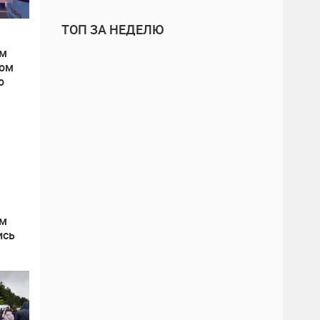
ТОП ЗА НЕДЕЛЮ
ом
ном
о
ом
ись
века