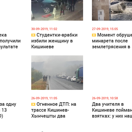
 626
0
4 813
0
1 580
30-09-2019, 11:02
27-09-2019, 15:05
ека
Студентки-арабки
Момент обруш
 получили
избили женщину в
минарета после
зультате
Кишиневе
землетрясения в
стием
Стамбуле попал 
видео
 490
0
3 178
3
2 465
26-09-2019, 11:05
26-09-2019, 10:58
за одну
Огненное ДТП: на
Два учителя в
 13
трассе Кишинев-
Кишиневе пойма
О)
Хынчешты два
взятках: у них на
автомобиля
16 тысяч евро
загорелись после