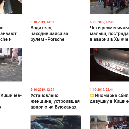
2 727
0
2 082
0
1 831
8-10-2019, 13:57
5-10-2019, 18:35
ие
Водитель,
Четырехмесячны
раивают
находившаяся за
малыш, пострад
sche и
рулем «Porsche
в аварии в Хынче
Cayenne», скончалась
умер в больнице
 108
1
1 985
12
3 717
2-10-2019, 12:24
1-10-2019, 22:44
“Кишинёв-
Установлено:
Иномарка сбил
женщина, устроившая
девушку в Кишин
я
аварию на Буюканах,
й
была пьяна в момент
с (ФОТО,
ДТП