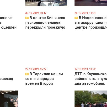
 126
1
1 353
0
1 271
30-10-2019, 10:47
26-10-2019, 11:04
шиневе:
В центре Кишинева
В Национальн
з
несколько человек
антикоррупцион
 оцеплен
перекрыли проезжую
центре произошл
часть возле МВД
возгорание
 450
1
1 509
1
2 245
22-10-2019, 15:27
17-10-2019, 10:22
В Тараклии нашли
ДТП в Каушанск
пешеход
сотни снарядов
районе: столкнул
времен Второй
два автомобиля.
а тротуар
мировой войны.
Погибли три чело
 BMW
Саперы работают на
месте ЧП уже
несколько дней