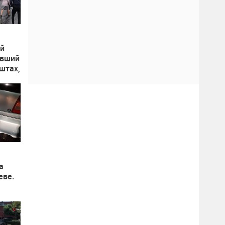
й
авший
штах,
а
еве.