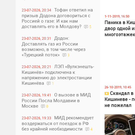
Тофан ответил на
23-07-2026, 20:34
4
2
призыв Додона договориться с
1-11-2019, 16:50
Россией о газе: И как нам
Паника в Ки
доставлять его в Молдову?
5
двор одной и
многоэтажек
Додон:
23-07-2026, 20:31
Доставлять газ из России
возможно, в том числе через
«Турецкий поток»
3
ЛЭП «Вулкэнешть-
23-07-2026, 20:21
Кишинёв» подключена к
напряжению до электростанции
Кишинёва
1
1
1
26-10-2019, 10:45
Скандал в
О вызове в МИД
23-07-2026, 19:41
Кишиневе - 
России Посла Молдавии в
не пожелал
Москве
0
пропускать н
автомобиль
МИД рекомендует
23-07-2026, 19:33
воздержаться от поездок в РФ
без крайней необходимости
4