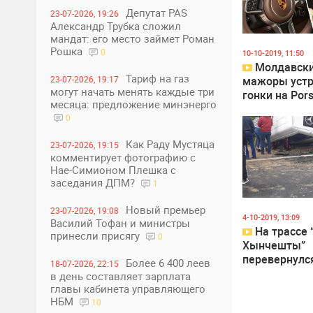
Депутат PAS
23-07-2026, 19:26
Александр Трубка сложил
мандат: его место займет Роман
25
Рошка
0
10-10-2019, 11:50
Молдавск
Тариф на газ
мажоры уст
23-07-2026, 19:17
могут начать менять каждые три
гонки на Por
месяца: предложение минэнерго
стреляют из
0
пистолетов
Как Раду Мустяца
23-07-2026, 19:15
комментирует фотографию с
Нае-Симионом Плешка с
заседания ДПМ?
1
Новый премьер
0
2
23-07-2026, 19:08
4-10-2019, 13:09
Василий Тофан и министры
На трассе 
принесли присягу
0
Хынчешты”
перевернулс
Более 6 400 леев
18-07-2026, 22:15
пассажирски
в день составляет зарплата
микроавтобу
главы кабинета управляющего
ВИДЕО)
НБМ
10