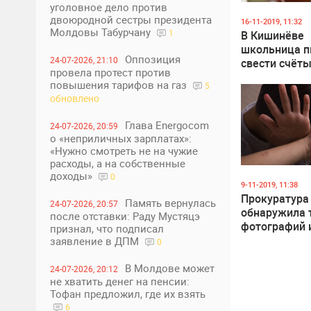
уголовное дело против
0
1
двоюродной сестры президента
16-11-2019, 11:32
Молдовы Табурчану
1
В Кишинёве
школьница п
Оппозиция
24-07-2026, 21:10
свести счёты
провела протест против
жизнью на у
повышения тарифов на газ
5
обновлено
Глава Energocom
24-07-2026, 20:59
о «неприличных зарплатах»:
«Нужно смотреть не на чужие
расходы, а на собственные
доходы»
0
0
1
9-11-2019, 11:38
Прокуратура
Память вернулась
24-07-2026, 20:57
обнаружила 
после отставки: Раду Мустяцэ
фотографий и
признал, что подписал
детской
заявление в ДПМ
0
порнографие
распростран
В Молдове может
24-07-2026, 20:12
не хватить денег на пенсии:
интернет
Тофан предложил, где их взять
6