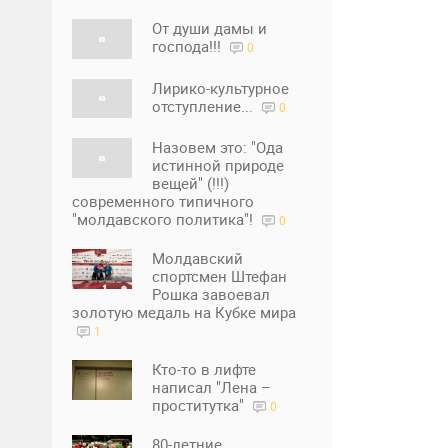
От души дамы и
господа!!!
0
Лирико-культурное
отступление...
0
Назовем это: "Ода
истинной природе
вещей" (!!!)
современного типичного
"молдавского политика"!
0
Молдавский
спортсмен Штефан
Рошка завоевал
золотую медаль на Кубке мира
1
Кто-то в лифте
написал "Лена –
проститутка"
0
80-летние