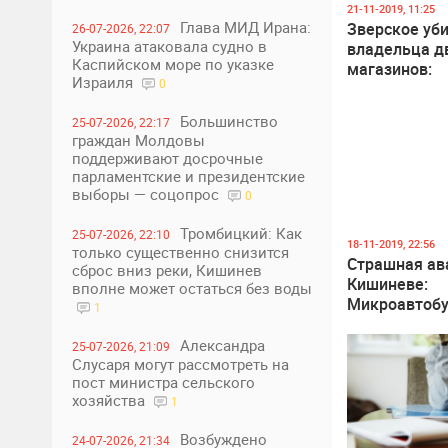
0
1
21-11-2019, 11:25
Глава МИД Ирана:
Зверское уб
26-07-2026, 22:07
Украина атаковала судно в
владельца д
Каспийском море по указке
магазинов:
Израиля
0
подробности
происшестви
Большинство
25-07-2026, 22:17
граждан Молдовы
поддерживают досрочные
парламентские и президентские
выборы — соцопрос
0
Тромбицкий: Как
25-07-2026, 22:10
0
1
18-11-2019, 22:56
только существенно снизится
Страшная ав
сброс вниз реки, Кишинев
Кишиневе:
вполне может остаться без воды
Микроавтобу
1
всмятку, вод
чудом осталс
Александра
25-07-2026, 21:09
тяжелыми т
Слусаря могут рассмотреть на
пост министра сельского
госпитализи
хозяйства
1
Возбуждено
24-07-2026, 21:34