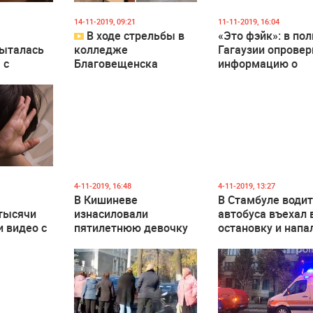
 297
0
1 382
0
1 619
14-11-2019, 09:21
11-11-2019, 16:04
В ходе стрельбы в
«Это фэйк»: в по
ыталась
колледже
Гагаузии опровер
 с
Благовещенска
информацию о
роке
погибли два человека
похищениях дете
(Видео 18+)
 680
0
3 148
0
1 378
4-11-2019, 16:48
4-11-2019, 13:27
В Кишиневе
В Стамбуле води
тысячи
изнасиловали
автобуса въехал 
 видео с
пятилетнюю девочку
остановку и напа
– ребенок в
людей
й. Их
реанимации
яли через