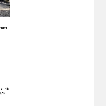
ения
на
ны на
шли