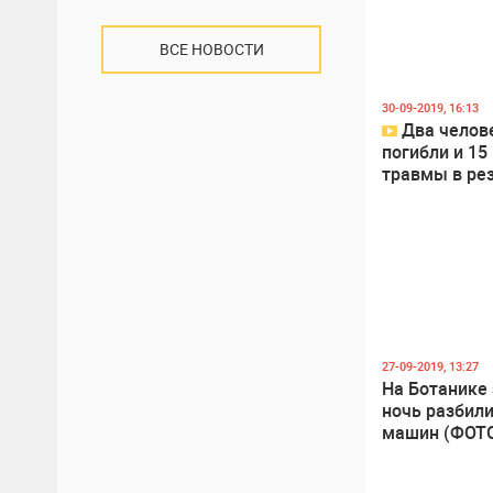
ВСЕ НОВОСТИ
2
2
30-09-2019, 16:13
Два челов
погибли и 15
травмы в ре
аварии с уча
троллейбуса
0
1
27-09-2019, 13:27
На Ботанике 
ночь разбили
машин (ФОТ