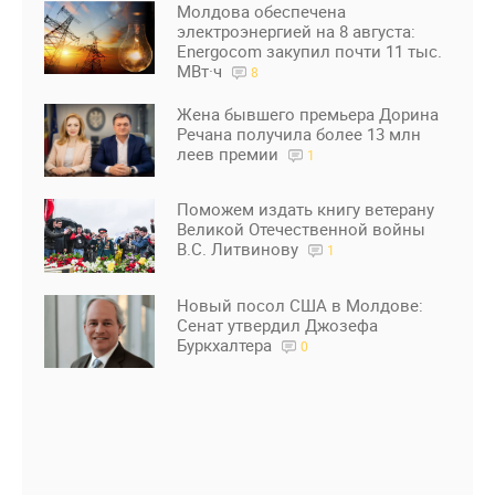
Молдова обеспечена
электроэнергией на 8 августа:
Energocom закупил почти 11 тыс.
МВт·ч
8
Жена бывшего премьера Дорина
Речана получила более 13 млн
леев премии
1
Поможем издать книгу ветерану
Великой Отечественной войны
В.С. Литвинову
1
Новый посол США в Молдове:
Сенат утвердил Джозефа
Буркхалтера
0