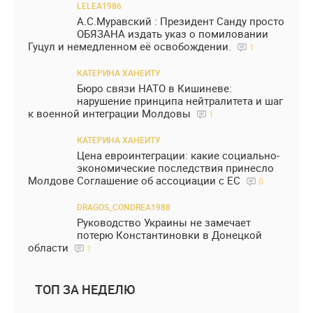
LELEA1986
А.С.Муравский : Президент Санду просто
ОБЯЗАНА издать указ о помиловании
Гуцул и немедленном её освобождении.
1
КАТЕРИНА ХАНЕИТУ
Бюро связи НАТО в Кишиневе:
нарушение принципа нейтралитета и шаг
к военной интеграции Молдовы
1
КАТЕРИНА ХАНЕИТУ
Цена евроинтеграции: какие социально-
экономические последствия принесло
Молдове Соглашение об ассоциации с ЕС
0
DRAGOS_CONDREA1988
Руководство Украины не замечает
потерю Константиновки в Донецкой
области
1
ТОП ЗА НЕДЕЛЮ