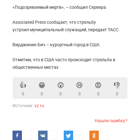
«Подозреваемый мертв», – сообщил Сервера.
Associated Press сообщает, что стрельбу
устроил муниципальный служащий, передает ТАСС.
Вирджиния-Бич – курортный город в США.
Отметим, что в США часто происходит стрельба в
общественных местах.
👍
😁
😲
😢
😡
👎
0
0
0
0
0
0
Источник:
vz.ru
Нашли ошибку?