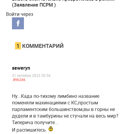
(Заявление ПСРМ )
Войти через
1
КОММЕНТАРИЙ
seweryn
31 октября 2023 20:56
#96246
Ну...Када по-тихому лимбино название
поменяли махинациями с КС,простым
парламентским большинством,вы в горны не
дудели и в тамбурины не стучали на весь мир?
Типерича получите...
И распишитесь.