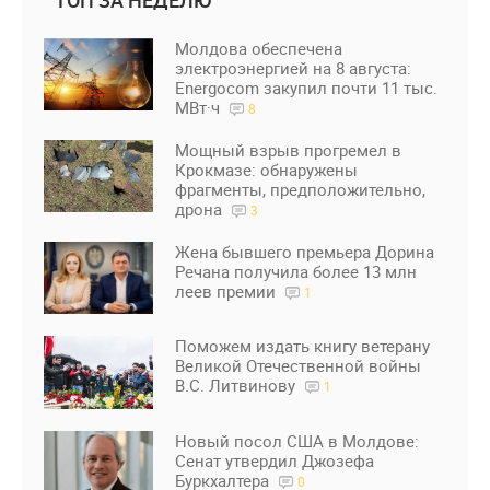
ТОП ЗА НЕДЕЛЮ
Молдова обеспечена
электроэнергией на 8 августа:
Energocom закупил почти 11 тыс.
МВт·ч
8
Мощный взрыв прогремел в
Крокмазе: обнаружены
фрагменты, предположительно,
дрона
3
Жена бывшего премьера Дорина
Речана получила более 13 млн
леев премии
1
Поможем издать книгу ветерану
Великой Отечественной войны
В.С. Литвинову
1
Новый посол США в Молдове:
Сенат утвердил Джозефа
Буркхалтера
0