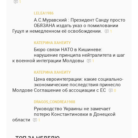
1
LELEA1986
А.С.Муравский : Президент Санду просто
ОБЯЗАНА издать указ о помиловании
Гуцул и немедленном её освобождении.
1
КАТЕРИНА ХАНЕИТУ
Бюро связи НАТО в Кишиневе:
нарушение принципа нейтралитета и шаг
к военной интеграции Молдовы
1
КАТЕРИНА ХАНЕИТУ
Цена евроинтеграции: какие социально-
экономические последствия принесло
Молдове Соглашение об ассоциации с ЕС
0
DRAGOS_CONDREA1988
Руководство Украины не замечает
потерю Константиновки в Донецкой
области
1