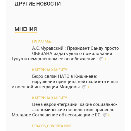
ДРУГИЕ НОВОСТИ
МНЕНИЯ
LELEA1986
А.С.Муравский : Президент Санду просто
ОБЯЗАНА издать указ о помиловании
Гуцул и немедленном её освобождении.
1
КАТЕРИНА ХАНЕИТУ
Бюро связи НАТО в Кишиневе:
нарушение принципа нейтралитета и шаг
к военной интеграции Молдовы
1
КАТЕРИНА ХАНЕИТУ
Цена евроинтеграции: какие социально-
экономические последствия принесло
Молдове Соглашение об ассоциации с ЕС
0
DRAGOS_CONDREA1988