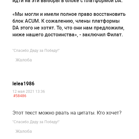
идти на эти выборы в блоке с платформой DA.
«Мы могли и имели полное право восстановить
блок ACUM. К сожалению, члены платформы
DA этого не хотят. То, что они нам предложили,
ниже нашего достоинства», - заключил Филат.
"Спасибо Деду за Победу!"
Жалоба
lelea1986
12 мая 2021 13:36
#58486
Этот текст можно рвать на цитаты. Кто хочет?
"Спасибо Деду за Победу!"
Жалоба