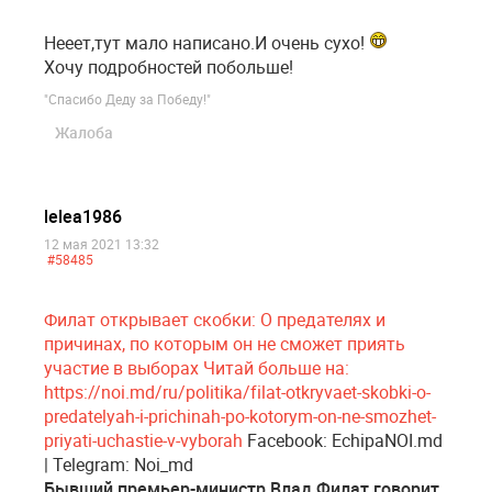
Нееет,тут мало написано.И очень сухо!
Хочу подробностей побольше!
"Спасибо Деду за Победу!"
Жалоба
lelea1986
12 мая 2021 13:32
#58485
Филат открывает скобки: О предателях и
причинах, по которым он не сможет приять
участие в выборах Читай больше на:
https://noi.md/ru/politika/filat-otkryvaet-skobki-o-
predatelyah-i-prichinah-po-kotorym-on-ne-smozhet-
priyati-uchastie-v-vyborah
Facebook: EchipaNOI.md
| Telegram: Noi_md
Бывший премьер-министр Влад Филат говорит,