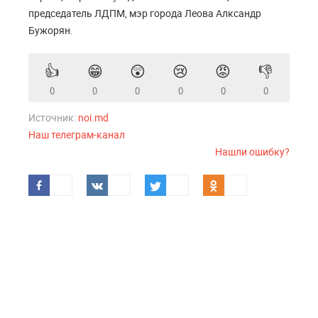
председатель ЛДПМ, мэр города Леова Алксандр
Бужорян.
👍
😁
😲
😢
😡
👎
0
0
0
0
0
0
Источник:
noi.md
Наш телеграм-канал
Нашли ошибку?