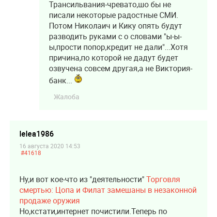
Трансильвания-чревато,шо бы не
писали некоторые радостные СМИ.
Потом Николаич и Кику опять будут
разводить руками с о словами "ы-ы-
ы,прости попор,кредит не дали"...Хотя
причина,по которой не дадут будет
озвучена совсем другая,а не Виктория-
банк...
Жалоба
lelea1986
16 августа 2020 14:53
#41618
Ну,и вот кое-что из "деятельности"
Торговля
смертью: Цопа и Филат замешаны в незаконной
продаже оружия
Но,кстати,интернет почистили.Теперь по