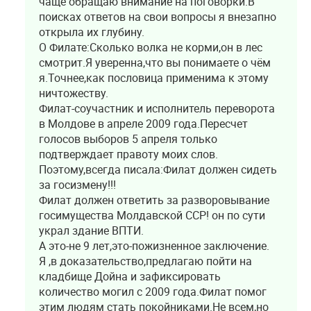
чаще обращаю внимание на поговорки.В
поисках ответов на свои вопросы я внезапно
открыла их глубину.
О Филате:Сколько волка не корми,он в лес
смотрит.Я уверенна,что вы понимаете о чём
я.Точнее,как пословица применима к этому
ничтожеству.
Филат-соучастник и исполнитель переворота
в Молдове в апреле 2009 года.Пересчет
голосов выборов 5 апреля только
подтверждает правоту моих слов.
Поэтому,всегда писала:Филат должен сидеть
за госизмену!!!
Филат должен ответить за разворовывание
госимущества Молдавской ССР! он по сути
украл здание ВПТИ.
А это-не 9 лет,это-пожизненное заключение.
Я ,в доказательство,предлагаю пойти на
кладбище Дойна и зафиксировать
количество могил с 2009 года.Филат помог
этим людям стать покойниками.Не всем,но