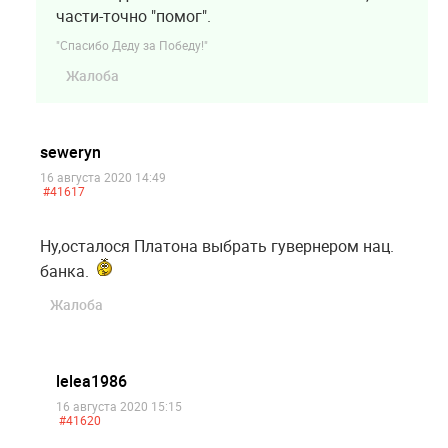
части-точно "помог".
"Спасибо Деду за Победу!"
Жалоба
seweryn
16 августа 2020 14:49
#41617
Ну,осталося Платона выбрать гувернером нац.
банка.
Жалоба
lelea1986
16 августа 2020 15:15
#41620