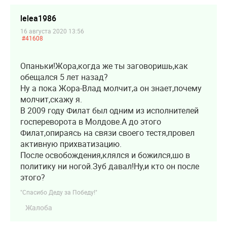
lelea1986
16 августа 2020 13:56
#41608
Опаньки!Жора,когда же ты заговоришь,как
обещался 5 лет назад?
Ну а пока Жора-Влад молчит,а он знает,почему
молчит,скажу я.
В 2009 году Филат был одним из исполнителей
госпереворота в Молдове.А до этого
Филат,опираясь на связи своего тестя,провел
активную прихватизацию.
После освобождения,клялся и божился,шо в
политику ни ногой.Зуб давал!Ну,и кто он после
этого?
"Спасибо Деду за Победу!"
Жалоба