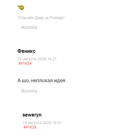
"Спасибо Деду за Победу!"
Жалоба
Феникс
16 августа 2020 16:21
#41624
А шо, неплохая идея.
Жалоба
seweryn
16 августа 2020 18:01
#41628