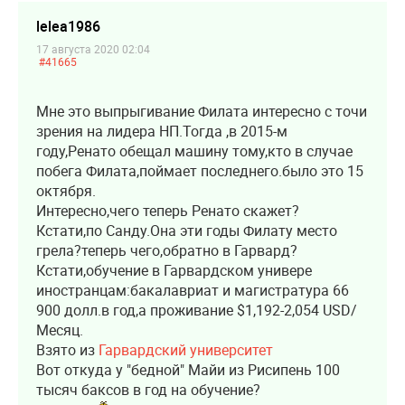
lelea1986
17 августа 2020 02:04
#41665
Мне это выпрыгивание Филата интересно с точи
зрения на лидера НП.Тогда ,в 2015-м
году,Ренато обещал машину тому,кто в случае
побега Филата,поймает последнего.было это 15
октября.
Интересно,чего теперь Ренато скажет?
Кстати,по Санду.Она эти годы Филату место
грела?теперь чего,обратно в Гарвард?
Кстати,обучение в Гарвардском универе
иностранцам:бакалавриат и магистратура 66
900 долл.в год,а проживание $1,192-2,054 USD/
Месяц.
Взято из
Гарвардский университет
Вот откуда у "бедной" Майи из Рисипень 100
тысяч баксов в год на обучение?