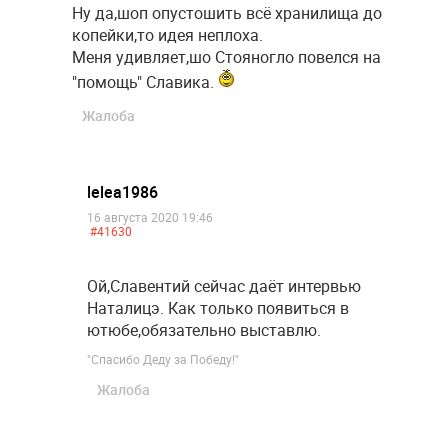
Ну да,шоп опустошить всё хранилища до
копейки,то идея неплоха.
Меня удивляет,шо Стояногло повелся на
"помощь" Славика.
Жалоба
lelea1986
16 августа 2020 19:46
#41630
Ой,Славентий сейчас даёт интервью
Наталицэ. Как только появиться в
ютюбе,обязательно выставлю.
"Спасибо Деду за Победу!"
Жалоба