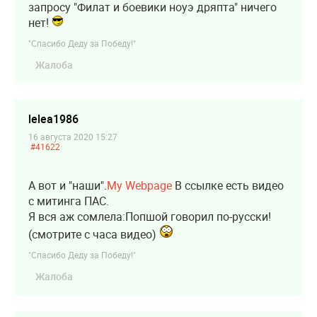
запросу "Филат и боевики ноуэ дряпта" ничего
нет!
"Спасибо Деду за Победу!"
Жалоба
lelea1986
16 августа 2020 15:27
#41622
А вот и "наши".
My Webpage
В ссылке есть видео
с митинга ПАС.
Я вся аж сомлела:Попшой говорил по-русски!
(смотрите с часа видео)
"Спасибо Деду за Победу!"
Жалоба