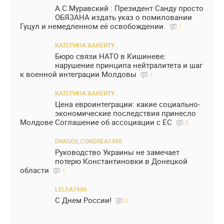
А.С.Муравский : Президент Санду просто
ОБЯЗАНА издать указ о помиловании
Гуцул и немедленном её освобождении.
1
КАТЕРИНА ХАНЕИТУ
Бюро связи НАТО в Кишиневе:
нарушение принципа нейтралитета и шаг
к военной интеграции Молдовы
1
КАТЕРИНА ХАНЕИТУ
Цена евроинтеграции: какие социально-
экономические последствия принесло
Молдове Соглашение об ассоциации с ЕС
0
DRAGOS_CONDREA1988
Руководство Украины не замечает
потерю Константиновки в Донецкой
области
1
LELEA1986
С Днем России!
0