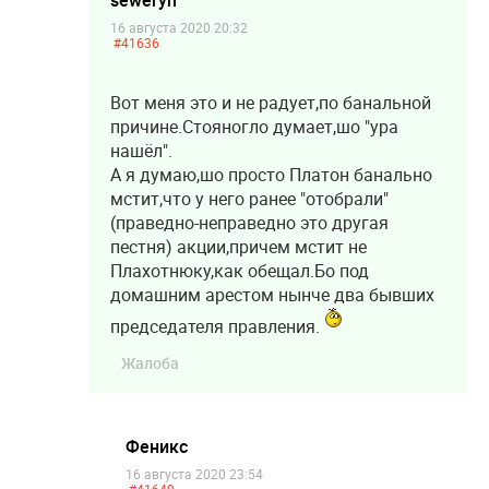
seweryn
16 августа 2020 20:32
#41636
Вот меня это и не радует,по банальной
причине.Стояногло думает,шо "ура
нашёл".
А я думаю,шо просто Платон банально
мстит,что у него ранее "отобрали"
(праведно-неправедно это другая
пестня) акции,причем мстит не
Плахотнюку,как обещал.Бо под
домашним арестом нынче два бывших
председателя правления.
Жалоба
Феникс
16 августа 2020 23:54