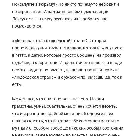
Пожалуйте в тюрьму!» Но никто почему-то не ходит и
не спрашивает. А над заявленном в декларации
Лексусе за 1 тысячу леев все лишь добродушно
посмеиваются.
«Молдова стала людоедской страной, которая
планомерно уничтожает стариков, которые живут как
в гетто, и детей, которые просто брошены на произвол
судьбы», - говорят они. И вроде ничего нового, и вроде
все это видят и понимают, но назван точный термин:
«людоедская страна», и с ужасом понимаешь: да, так и
есть…
Может, все, что они говорят – не ново. Но они
грамотны, умны, обаятельны, очень хочется верить,
что искренни, по крайней мере, ни об одном из них
нельзя сказать, что нажили себе состояния каким-то
мутным способом. (Вообще никаких особых состояний
не нажили, даже находясь во власти). И как-то очень