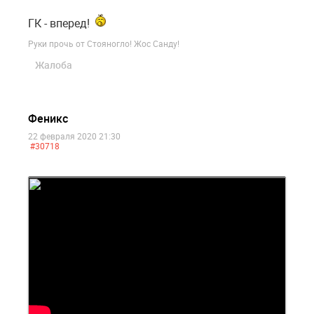
ГК - вперед!
Руки прочь от Стояногло! Жос Санду!
Жалоба
Феникс
22 февраля 2020 21:30
#30718