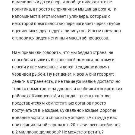
изменилось и до сих пор, и вообще никакая это не
политика, а просто неприличная мышиная возня, - и
напоминают в этот момент Гулливера, который с
некоторой брезгливостью перешагивает через клубок
вцепившихся друг в друга лилипутов. И всем внезапно
становится виден истинный масштаб процессов.
Нам привыкли говорить, что мы бедная страна, не
способная выжить без внешней помощи, поэтому и
пенсии у нас мизерные, и детей в садиках кормят
червивой рыбой. Ну нет денег, и все! А они говорят:
деньги в стране есть, и не такие уж малые, достаточно
только посмотреть на дворцы и особняки в «сиротских
районах» Кишинева. А и правда – достаточно же
представителям компетентных органов просто
постучаться в каждые, буквально каждые дорогие
кованые ворота и спросить у хозяев: «А откуда у вас
при официальной зарплате в 20 тысяч леев особнячок
в 2 миллиона долларов? Не можете ответить?