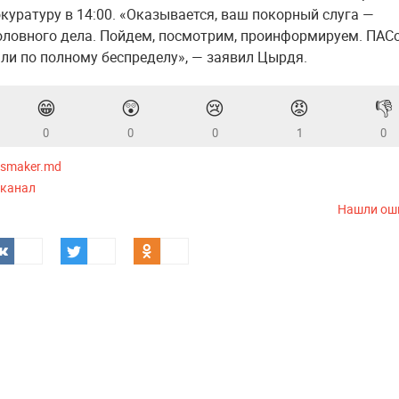
окуратуру в 14:00. «Оказывается, ваш покорный слуга —
оловного дела. Пойдем, посмотрим, проинформируем. ПАС
ли по полному беспределу», — заявил Цырдя.
😁
😲
😢
😡
👎
0
0
0
1
0
smaker.md
-канал
Нашли ош