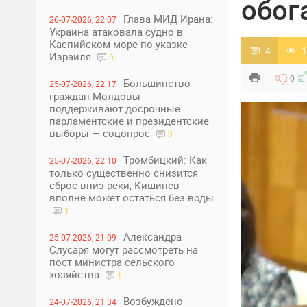
обог
Глава МИД Ирана:
26-07-2026, 22:07
Украина атаковала судно в
Каспийском море по указке
4
1
Израиля
0
0
Большинство
25-07-2026, 22:17
граждан Молдовы
поддерживают досрочные
парламентские и президентские
выборы — соцопрос
0
Тромбицкий: Как
25-07-2026, 22:10
только существенно снизится
сброс вниз реки, Кишинев
вполне может остаться без воды
1
Александра
25-07-2026, 21:09
Слусаря могут рассмотреть на
пост министра сельского
хозяйства
1
Возбуждено
24-07-2026, 21:34