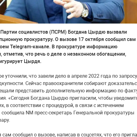
 Партии социалистов (ПСРМ) Богдана Цырдю вызвали
пционную прокуратуру. О вызове 17 октября сообщил сам
воем Telegram-канале. В прокуратуре информацию
, отметив, что речь о деле о незаконном обогащении,
игурирует Цырдя.
е уточнили, что завели дело в апреле 2022 года по запрос
дкупности. Сейчас правоохранители собирают доказатель
обещали представить дополнительную информацию по факт
ия. «Сегодня Богдана Цырдю пригласили, чтобы уведомит
х, в соответствии с процедурой, в связи с истечением
— сообщила NM пресс-секретарь Генеральной прокуратуры
ару.
 сам сообщил о вызове, написав в соцсетях, что его пригл