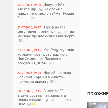
Депутат PAS
23-07-2026, 19:26
Александр Трубка сложил
мандат: его место займет Роман
Рошка
0
Тариф на газ
23-07-2026, 19:17
могут начать менять каждые три
месяца: предложение минэнерго
0
Как Раду Мустяца
23-07-2026, 19:15
комментирует фотографию с
Нае-Симионом Плешка с
заседания ДПМ?
1
Новый премьер
23-07-2026, 19:08
Василий Тофан и министры
принесли присягу
0
Более 6 400 леев
18-07-2026, 22:15
ПОХОЖИЕ
в день составляет зарплата
главы кабинета управляющего
НБМ
10