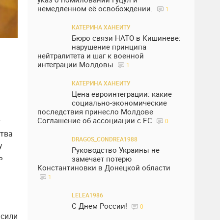
немедленном её освобождении.
1
КАТЕРИНА ХАНЕИТУ
Бюро связи НАТО в Кишиневе:
нарушение принципа
нейтралитета и шаг к военной
интеграции Молдовы
1
КАТЕРИНА ХАНЕИТУ
Цена евроинтеграции: какие
социально-экономические
последствия принесло Молдове
Соглашение об ассоциации с ЕС
у
0
ства
DRAGOS_CONDREA1988
у
Руководство Украины не
ь
замечает потерю
Константиновки в Донецкой области
1
LELEA1986
С Днем России!
0
асили