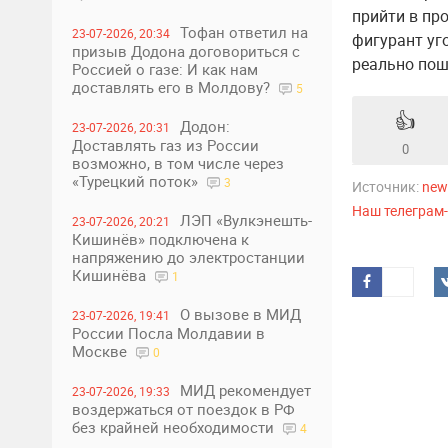
прийти в пр
Тофан ответил на
23-07-2026, 20:34
фигурант уг
призыв Додона договориться с
реально пош
Россией о газе: И как нам
доставлять его в Молдову?
5
👍
Додон:
23-07-2026, 20:31
Доставлять газ из России
0
возможно, в том числе через
«Турецкий поток»
3
Источник:
new
Наш телеграм
ЛЭП «Вулкэнешть-
23-07-2026, 20:21
Кишинёв» подключена к
напряжению до электростанции
Кишинёва
1
О вызове в МИД
23-07-2026, 19:41
России Посла Молдавии в
Москве
0
МИД рекомендует
23-07-2026, 19:33
воздержаться от поездок в РФ
без крайней необходимости
4