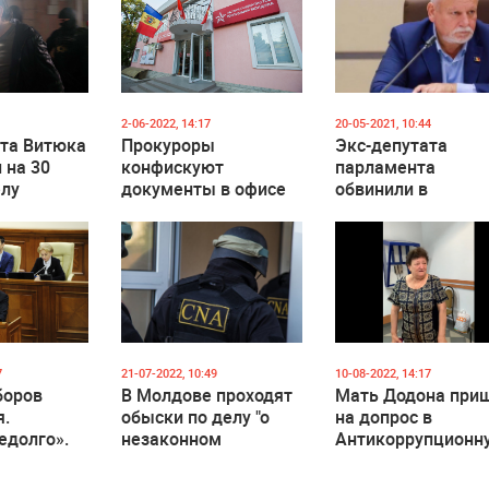
2-06-2022, 14:17
20-05-2021, 10:44
ата Витюка
Прокуроры
Экс-депутата
 на 30
конфискуют
парламента
елу
документы в офисе
обвинили в
-
ПСРМ в рамках дела
незаконном
ков»
Додона
обогащении.
Прокуратура откр
уголовное дело
7
21-07-2022, 10:49
10-08-2022, 14:17
боров
В Молдове проходят
Мать Додона при
я.
обыски по делу "о
на допрос в
едолго».
незаконном
Антикоррупционн
исал
финансировании"
прокуратуру
партии «Шор»