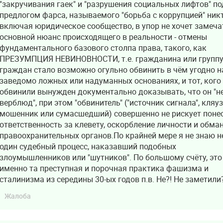
"закручивания гаек" и "разрушения социальных лифтов" по
предлогом фарса, называемого "борьба с коррупцией" никт
включая юридическое сообщество, в упор не хочет замеча
основной нюанс происходящего в реальности - отмены
фундаментального базового столпа права, такого, как
ПРЕЗУМПЦИЯ НЕВИНОВНОСТИ, т.е. гражданина или групп
граждан стало возможно огульно обвинить в чём угодно н
заведомо ложных или надуманных основаниях, и тот, кого
обвинили вынужден документально доказывать, что он "н
верблюд", при этом "обвинитель" ("источник сигнала", кляуз
мошенник или сумасшедший) совершенно не рискует поне
ответственность за клевету, оскорбление личности и обма
правоохранительных органов.По крайней мере я не знаю н
один судебный процесс, наказавший подобных
злоумышленников или "шутников". По большому счёту, это
именно та преступная и порочная практика фашизма и
сталинизма из середины 30-ых годов п.в. Не?! Не заметили?
Жалоба