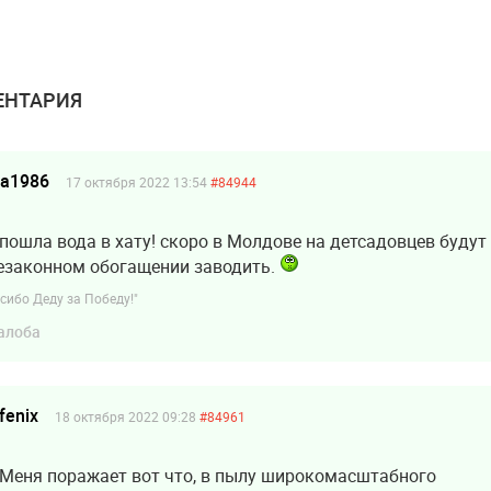
в» из ACUM
НТАРИЯ
ea1986
17 октября 2022 13:54
#84944
 пошла вода в хату! скоро в Молдове на детсадовцев будут
езаконном обогащении заводить.
сибо Деду за Победу!"
алоба
fenix
18 октября 2022 09:28
#84961
Меня поражает вот что, в пылу широкомасштабного