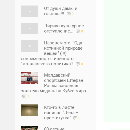
От души дамы и
господа!!!
0
Лирико-культурное
отступление...
0
Назовем это: "Ода
истинной природе
вещей" (!!!)
современного типичного
"молдавского политика"!
0
Молдавский
спортсмен Штефан
Рошка завоевал
золотую медаль на Кубке мира
1
Кто-то в лифте
написал "Лена –
проститутка"
0
80-летние