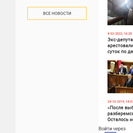
ВСЕ НОВОСТИ
4-02-2022, 16:28
Экс-депут
арестовали
суток по д
«депутатов
перебежчи
24-10-2019, 14:0
«После вы
разберемс
Осталось н
Додон нап
Войти через
Цырде про