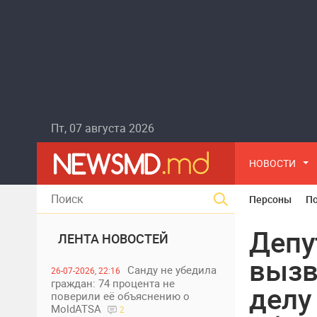
Пт, 07 августа 2026
НОВОСТИ
Персоны
П
Депу
ЛЕНТА НОВОСТЕЙ
вызв
Санду не убедила
26-07-2026, 22:16
граждан: 74 процента не
делу
поверили её объяснению о
MoldATSA
2