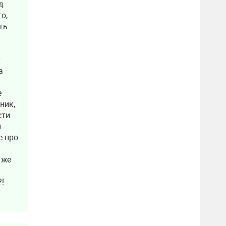
д
о,
ть
у
а
е
ник,
сти
н
е про
 же
!