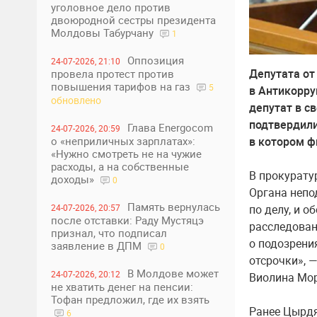
уголовное дело против
двоюродной сестры президента
Молдовы Табурчану
1
Оппозиция
24-07-2026, 21:10
Депутата от
провела протест против
повышения тарифов на газ
5
в Антикорру
обновлено
депутат в с
подтвердили
Глава Energocom
24-07-2026, 20:59
в котором ф
о «неприличных зарплатах»:
«Нужно смотреть не на чужие
расходы, а на собственные
В прокуратур
доходы»
0
Органа непо
Память вернулась
по делу, и 
24-07-2026, 20:57
после отставки: Раду Мустяцэ
расследован
признал, что подписал
о подозрения
заявление в ДПМ
0
отсрочки», 
В Молдове может
24-07-2026, 20:12
Виолина Мор
не хватить денег на пенсии:
Тофан предложил, где их взять
Ранее Цырдя
6