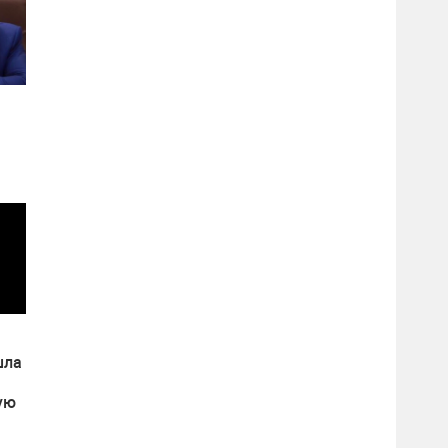
оет
шла
ую