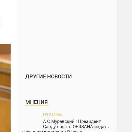
ДРУГИЕ НОВОСТИ
МНЕНИЯ
LELEA1986
А.С.Муравский : Президент
Санду просто ОБЯЗАНА издать
указ о помиловании Гуцул и