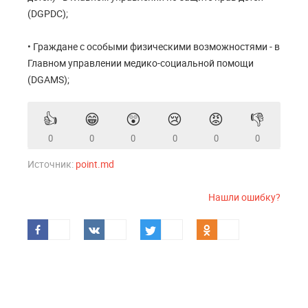
(DGPDC);
• Граждане с особыми физическими возможностями - в
Главном управлении медико-социальной помощи
(DGAMS);
👍
😁
😲
😢
😡
👎
0
0
0
0
0
0
Источник:
point.md
Нашли ошибку?