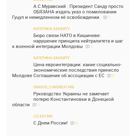
А.С.Муравский : Президент Санду просто
ОБЯЗАНА издать указ о помиловании
Гуцул и немедленном её освобождении.
1
КАТЕРИНА ХАНЕИТУ
Бюро связи НАТО в Кишиневе:
нарушение принципа нейтралитета и шаг
к военной интеграции Молдовы
1
КАТЕРИНА ХАНЕИТУ
Цена евроинтеграции: какие социально-
экономические последствия принесло
Молдове Соглашение об ассоциации с ЕС
0
DRAGOS_CONDREA1988
Руководство Украины не замечает
потерю Константиновки в Донецкой
области
1
LELEA1986
С Днем России!
0