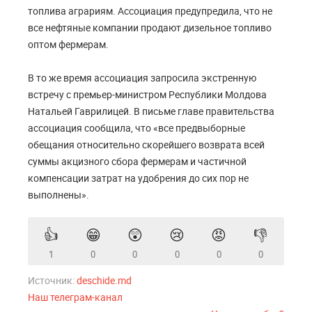
топлива аграриям. Ассоциация предупредила, что не
все нефтяные компании продают дизельное топливо
оптом фермерам.
В то же время ассоциация запросила экстренную
встречу с премьер-министром Республики Молдова
Натальей Гаврилицей. В письме главе правительства
ассоциация сообщила, что «все предвыборные
обещания относительно скорейшего возврата всей
суммы акцизного сбора фермерам и частичной
компенсации затрат на удобрения до сих пор не
выполнены».
👍
😁
😲
😢
😡
👎
1
0
0
0
0
0
Источник:
deschide.md
Наш телеграм-канал