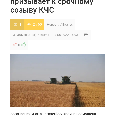
призывает к срочному
созыву КЧС
1
2 760
Новости
/
Бизнес
Опубликовал(а):
newsmd
7-06-2022, 15:03
0
Ассоциация «Forța Fermierilor» крайне возмущена