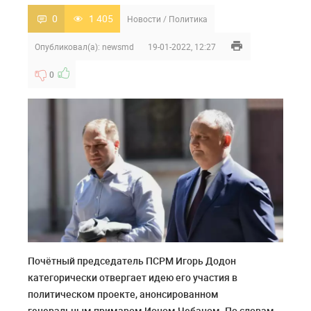
0
1 405
Новости
/
Политика
Опубликовал(а):
newsmd
19-01-2022, 12:27
0
Почётный председатель ПСРМ Игорь Додон
категорически отвергает идею его участия в
политическом проекте, анонсированном
генеральным примаром Ионом Чебаном. По словам