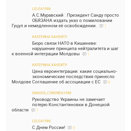
LELEA1986
А.С.Муравский : Президент Санду просто
ОБЯЗАНА издать указ о помиловании
Гуцул и немедленном её освобождении.
1
КАТЕРИНА ХАНЕИТУ
Бюро связи НАТО в Кишиневе:
нарушение принципа нейтралитета и шаг
к военной интеграции Молдовы
1
КАТЕРИНА ХАНЕИТУ
Цена евроинтеграции: какие социально-
экономические последствия принесло
Молдове Соглашение об ассоциации с ЕС
0
DRAGOS_CONDREA1988
Руководство Украины не замечает
потерю Константиновки в Донецкой
области
1
LELEA1986
С Днем России!
0