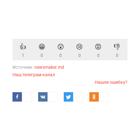
👍
😁
😲
😢
😡
👎
1
0
0
0
0
0
Источник:
newsmaker.md
Наш телеграм-канал
Нашли ошибку?