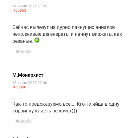
14 июня 2021 21:35
#60853
Сейчас вылезут из дурно пахнущих анналов
неполживые дегенераты и начнут визжать, как
резаные.
Жалоба
М.Монархист
15 июня 2021 02:06
#60856
Как-то предсказуемо все.....Кто-то яйца в одну
корзинку класть не хочет)))
Жалоба