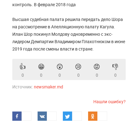
контроль. В феврале 2018 года
Высшая судебная палата решила передать дело Шора
на рассмотрение в Апелляционную палату Кагула.
Илан Шор покинул Молдову одновременно с экс-
лидером Демпартии Владимиром Плахотнюком в июне
2019 года после смены власти в стране.
👍
😁
😲
😢
😡
👎
0
0
0
0
0
0
Источник:
newsmaker.md
Нашли ошибку?