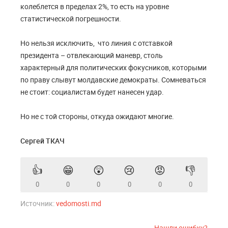
колеблется в пределах 2%, то есть на уровне
статистической погрешности.
Но нельзя исключить, что линия с отставкой
президента – отвлекающий маневр, столь
характерный для политических фокусников, которыми
по праву слывут молдавские демократы. Сомневаться
не стоит: социалистам будет нанесен удар.
Но не с той стороны, откуда ожидают многие.
Сергей ТКАЧ
👍
😁
😲
😢
😡
👎
0
0
0
0
0
0
Источник:
vedomosti.md
Нашли ошибку?