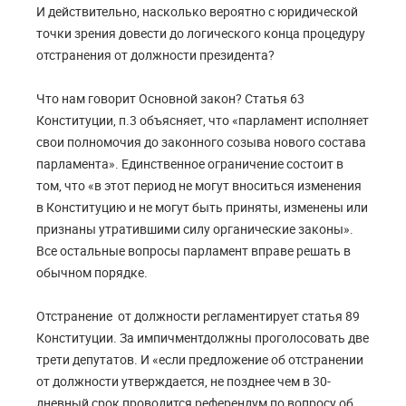
И действительно, насколько вероятно с юридической
точки зрения довести до логического конца процедуру
отстранения от должности президента?
Что нам говорит Основной закон? Статья 63
Конституции, п.
3 объясняет, что «парламент исполняет
свои полномочия до законного созыва нового состава
парламента». Единственное ограничение
состоит в
том
, что «в этот период не могут вноситься изменения
в Конституцию и не могут быть приняты, изменены или
признаны утратившими силу органические законы».
Все остальные вопросы парламент вправе решать в
обычном порядке.
Отстранение от должности регламентирует статья 89
Конституции. За импичментдолжны проголосовать две
трети депутатов. И «е
сли предложение об отстранении
от должности утверждается, не позднее чем в 30-
дневный срок проводится референдум по вопросу об