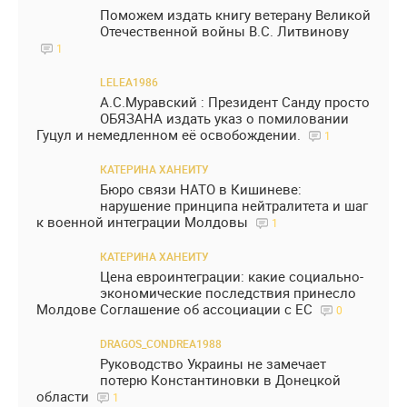
Поможем издать книгу ветерану Великой
Отечественной войны В.С. Литвинову
1
LELEA1986
А.С.Муравский : Президент Санду просто
ОБЯЗАНА издать указ о помиловании
Гуцул и немедленном её освобождении.
1
КАТЕРИНА ХАНЕИТУ
Бюро связи НАТО в Кишиневе:
нарушение принципа нейтралитета и шаг
к военной интеграции Молдовы
1
КАТЕРИНА ХАНЕИТУ
Цена евроинтеграции: какие социально-
экономические последствия принесло
Молдове Соглашение об ассоциации с ЕС
0
DRAGOS_CONDREA1988
Руководство Украины не замечает
потерю Константиновки в Донецкой
области
1