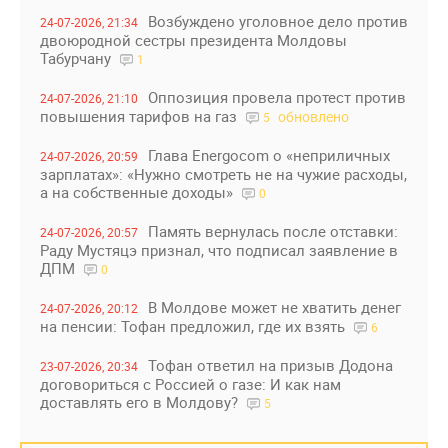
Возбуждено уголовное дело против
24-07-2026, 21:34
двоюродной сестры президента Молдовы
Табурчану
1
Оппозиция провела протест против
24-07-2026, 21:10
повышения тарифов на газ
обновлено
5
Глава Energocom о «неприличных
24-07-2026, 20:59
зарплатах»: «Нужно смотреть не на чужие расходы,
а на собственные доходы»
0
Память вернулась после отставки:
24-07-2026, 20:57
Раду Мустяцэ признал, что подписал заявление в
ДПМ
0
В Молдове может не хватить денег
24-07-2026, 20:12
на пенсии: Тофан предложил, где их взять
6
Тофан ответил на призыв Додона
23-07-2026, 20:34
договориться с Россией о газе: И как нам
доставлять его в Молдову?
5