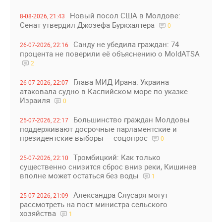
Новый посол США в Молдове:
8-08-2026, 21:43
Сенат утвердил Джозефа Буркхалтера
0
Санду не убедила граждан: 74
26-07-2026, 22:16
процента не поверили её объяснению о MoldATSA
2
Глава МИД Ирана: Украина
26-07-2026, 22:07
атаковала судно в Каспийском море по указке
Израиля
0
Большинство граждан Молдовы
25-07-2026, 22:17
поддерживают досрочные парламентские и
президентские выборы — соцопрос
0
Тромбицкий: Как только
25-07-2026, 22:10
существенно снизится сброс вниз реки, Кишинев
вполне может остаться без воды
1
Александра Слусаря могут
25-07-2026, 21:09
рассмотреть на пост министра сельского
хозяйства
1