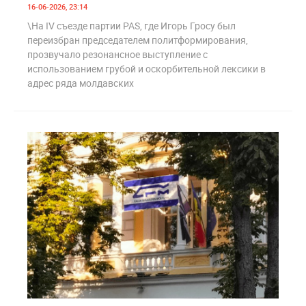
16-06-2026, 23:14
\На IV съезде партии PAS, где Игорь Гросу был
переизбран председателем политформирования,
прозвучало резонансное выступление с
использованием грубой и оскорбительной лексики в
адрес ряда молдавских