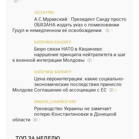
1
LELEA1986
А.С.Муравский : Президент Санду просто
ОБЯЗАНА издать указ о помиловании
Гуцул и немедленном её освобождении.
1
КАТЕРИНА ХАНЕИТУ
Бюро связи НАТО в Кишиневе:
нарушение принципа нейтралитета и шаг
к военной интеграции Молдовы
1
КАТЕРИНА ХАНЕИТУ
Цена евроинтеграции: какие социально-
экономические последствия принесло
Молдове Соглашение об ассоциации с ЕС
0
DRAGOS_CONDREA1988
Руководство Украины не замечает
потерю Константиновки в Донецкой
области
1
ТОП ЗА НЕДЕЛЮ