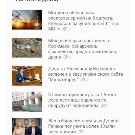
Молдова обеспечена
электроэнергией на 8 августа:
Energocom закупил почти 11 тыс.
МВт·ч
9
Мощный взрыв прогремел в
Крокмазе: обнаружены
фрагменты, предположительно,
дрона
4
Депутат Александру Вершинин
включен в базу украинского сайта
"Миротворец"
4
Отремонтированную за 1,5 млн
леев лестницу парламента
оборудуют подогревом
3
Жена бывшего премьера Дорина
Речана получила более 13 млн
леев премии
1