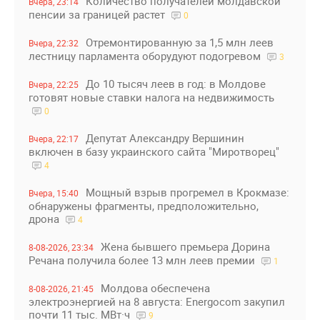
Количество получателей молдавской
Вчера, 23:14
пенсии за границей растет
0
Отремонтированную за 1,5 млн леев
Вчера, 22:32
лестницу парламента оборудуют подогревом
3
До 10 тысяч леев в год: в Молдове
Вчера, 22:25
готовят новые ставки налога на недвижимость
0
Депутат Александру Вершинин
Вчера, 22:17
включен в базу украинского сайта "Миротворец"
4
Мощный взрыв прогремел в Крокмазе:
Вчера, 15:40
обнаружены фрагменты, предположительно,
дрона
4
Жена бывшего премьера Дорина
8-08-2026, 23:34
Речана получила более 13 млн леев премии
1
Молдова обеспечена
8-08-2026, 21:45
электроэнергией на 8 августа: Energocom закупил
почти 11 тыс. МВт·ч
9