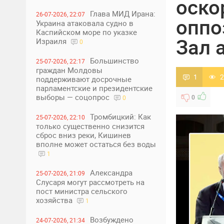
оско
Глава МИД Ирана:
26-07-2026, 22:07
оппо
Украина атаковала судно в
Каспийском море по указке
Зал 
Израиля
0
Большинство
25-07-2026, 22:17
граждан Молдовы
1
2
поддерживают досрочные
парламентские и президентские
выборы — соцопрос
0
0
Тромбицкий: Как
25-07-2026, 22:10
только существенно снизится
сброс вниз реки, Кишинев
вполне может остаться без воды
1
Александра
25-07-2026, 21:09
Слусаря могут рассмотреть на
пост министра сельского
хозяйства
1
Возбуждено
24-07-2026, 21:34