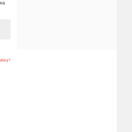
на
ибку?