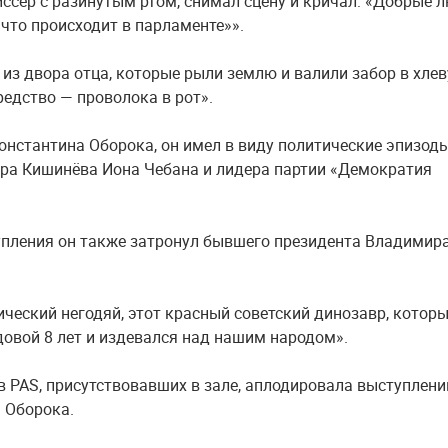
иссёр с разинутым ртом, снимал сцену и кричал: «Добрые 
 что происходит в парламенте»».
 из двора отца, которые рыли землю и валили забор в хлев
редство — проволока в рот».
онстантина Оборока, он имел в виду политические эпизоды
ра Кишинёва Иона Чебана и лидера партии «Демократия
упления он также затронул бывшего президента Владимир
ический негодяй, этот красный советский динозавр, котор
овой 8 лет и издевался над нашим народом».
в PAS, присутствовавших в зале, аплодировала выступлен
 Оборока.