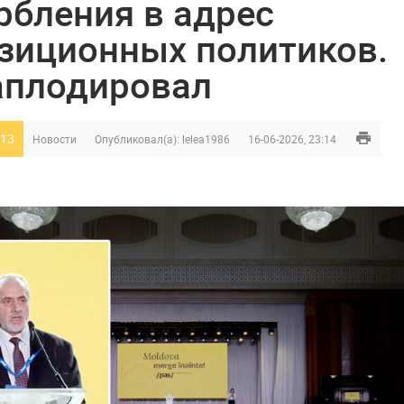
рбления в адрес
зиционных политиков.
аплодировал
13
Новости
Опубликовал(а):
lelea1986
16-06-2026, 23:14