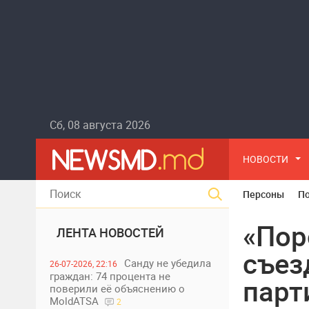
Сб, 08 августа 2026
НОВОСТИ
Персоны
П
«Пор
ЛЕНТА НОВОСТЕЙ
съез
Санду не убедила
26-07-2026, 22:16
граждан: 74 процента не
парт
поверили её объяснению о
MoldATSA
2