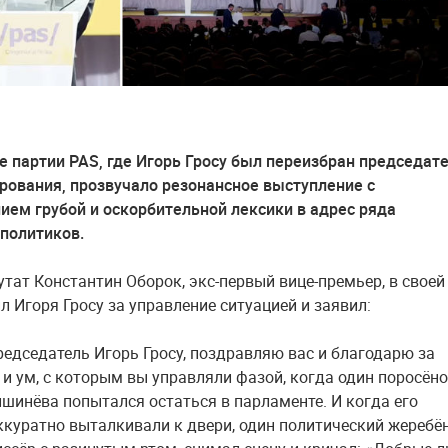
де партии PAS, где Игорь Гросу был переизбран председат
ования, прозвучало резонансное выступление с
ием грубой и оскорбительной лексики в адрес ряда
политиков.
тат Константин Оборок, экс-первый вице-премьер, в своей
л Игоря Гросу за управление ситуацией и заявил:
редседатель Игорь Гросу, поздравляю вас и благодарю за
 и ум, с которым вы управляли фазой, когда один поросёно
шинёва попытался остаться в парламенте. И когда его
ккуратно выталкивали к двери, один политический жеребён