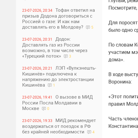
глупый, реж
Посмотрите,
Тофан ответил на
23-07-2026, 20:34
призыв Додона договориться с
Россией о газе: И как нам
Для поросят
доставлять его в Молдову?
5
было одно с
Додон:
23-07-2026, 20:31
По словам К
Доставлять газ из России
возможно, в том числе через
участием мэ
«Турецкий поток»
3
дома».
ЛЭП «Вулкэнешть-
23-07-2026, 20:21
Кишинёв» подключена к
В ходе выст
напряжению до электростанции
Воронина:
Кишинёва
1
«Этот полит
О вызове в МИД
23-07-2026, 19:41
России Посла Молдавии в
правил Молд
Москве
0
Часть члено
МИД рекомендует
23-07-2026, 19:33
Константина
воздержаться от поездок в РФ
без крайней необходимости
4