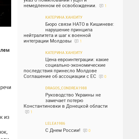
немедленном её освобождении.
1
КАТЕРИНА ХАНЕИТУ
Бюро связи НАТО в Кишиневе:
нарушение принципа
нейтралитета и шаг к военной
интеграции Молдовы
1
елем
КАТЕРИНА ХАНЕИТУ
Цена евроинтеграции: какие
социально-экономические
последствия принесло Молдове
Соглашение об ассоциации с ЕС
0
 речи
DRAGOS_CONDREA1988
Руководство Украины не
замечает потерю
Константиновки в Донецкой области
1
к из
LELEA1986
С Днем России!
0
ок,