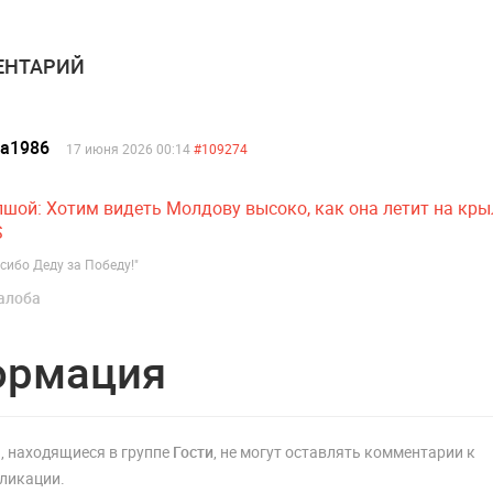
НТАРИЙ
ea1986
17 июня 2026 00:14
#109274
шой: Хотим видеть Молдову высоко, как она летит на кры
S
сибо Деду за Победу!"
алоба
ормация
, находящиеся в группе
Гости
, не могут оставлять комментарии к
ликации.