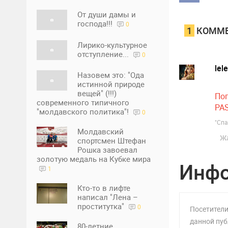
От души дамы и
господа!!!
0
1
КОММЕ
Лирико-культурное
отступление...
0
lel
Назовем это: "Ода
истинной природе
вещей" (!!!)
Поп
современного типичного
PA
"молдавского политика"!
0
"Спа
Молдавский
Ж
спортсмен Штефан
Рошка завоевал
золотую медаль на Кубке мира
Инф
1
Кто-то в лифте
написал "Лена –
проститутка"
0
Посетители
данной пуб
80-летние