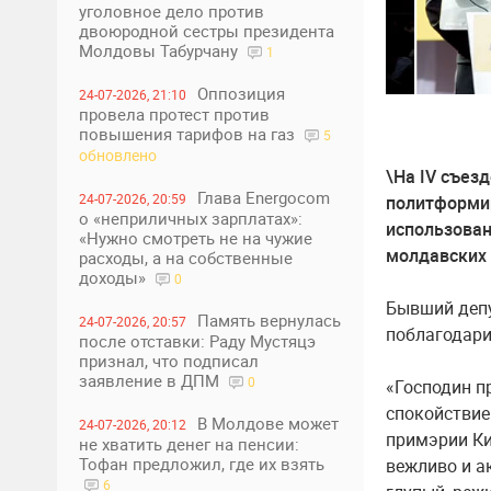
уголовное дело против
двоюродной сестры президента
Молдовы Табурчану
1
Оппозиция
24-07-2026, 21:10
провела протест против
повышения тарифов на газ
5
обновлено
\На IV съез
Глава Energocom
24-07-2026, 20:59
политформир
о «неприличных зарплатах»:
использован
«Нужно смотреть не на чужие
молдавских 
расходы, а на собственные
доходы»
0
Бывший депу
Память вернулась
24-07-2026, 20:57
поблагодари
после отставки: Раду Мустяцэ
признал, что подписал
заявление в ДПМ
0
«Господин п
спокойствие
В Молдове может
24-07-2026, 20:12
примэрии Ки
не хватить денег на пенсии:
Тофан предложил, где их взять
вежливо и а
6