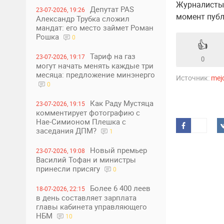
Журналисты 
Депутат PAS
23-07-2026, 19:26
момент публ
Александр Трубка сложил
мандат: его место займет Роман
Рошка
0
👍
Тариф на газ
23-07-2026, 19:17
0
могут начать менять каждые три
месяца: предложение минэнерго
Источник:
mej
0
Как Раду Мустяца
23-07-2026, 19:15
комментирует фотографию с
Нае-Симионом Плешка с
заседания ДПМ?
1
Новый премьер
23-07-2026, 19:08
Василий Тофан и министры
принесли присягу
0
Более 6 400 леев
18-07-2026, 22:15
в день составляет зарплата
главы кабинета управляющего
НБМ
10