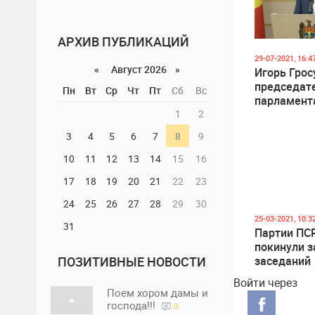
АРХИВ ПУБЛИКАЦИЙ
29-07-2021, 16:4
«
Август 2026 »
Игорь Грос
председат
Пн
Вт
Ср
Чт
Пт
Сб
Вс
парламент
1
2
3
4
5
6
7
8
9
10
11
12
13
14
15
16
17
18
19
20
21
22
23
24
25
26
27
28
29
30
25-03-2021, 10:3
31
Партии ПС
покинули з
ПОЗИТИВНЫЕ НОВОСТИ
заседаний
Войти через
Поем хором дамы и
господа!!!
0