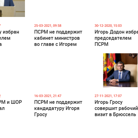
7
25-03-2021, 09:58
30-12-2020, 15:03
у избран
ПСРМ не поддержит
Игорь Додон избр
елем
кабинет министров
председателем
а
во главе с Игорем
ПСРМ
Гросу
2
16-03-2021, 21:47
27-11-2021, 17:07
РМ и ШОР
ПСРМ не поддержит
Игорь Гросу
ал
кандидатуру Игоря
совершит рабочи
Гросу
визит в Брюссель