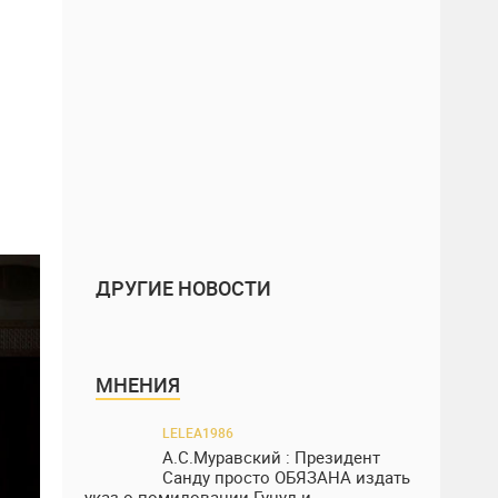
ДРУГИЕ НОВОСТИ
МНЕНИЯ
LELEA1986
А.С.Муравский : Президент
Санду просто ОБЯЗАНА издать
указ о помиловании Гуцул и