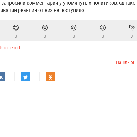
запросили комментарии у упомянутых политиков, однако 
икации реакции от них не поступило.
😁
😲
😢
😡
👎
0
0
0
0
0
durecie.md
Нашли ош