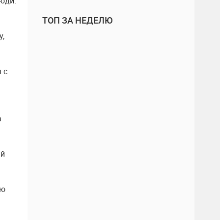
люди.
ТОП ЗА НЕДЕЛЮ
у,
 с
а
ый
ию