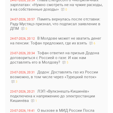
24-07-2026, 20:59
зарплатах»: «Нужно смотреть не на чужие расходы,
а на собственные доходы»
0
Память вернулась после отставки:
24-07-2026, 20:57
Раду Мустяцэ признал, что подписал заявление в
ДПМ
0
В Молдове может не хватить денег
24-07-2026, 20:12
на пенсии: Тофан предложил, где их взять
6
Тофан ответил на призыв Додона
23-07-2026, 20:34
договориться с Россией о газе: И как нам
доставлять его в Молдову?
5
Додон: Доставлять газ из России
23-07-2026, 20:31
возможно, в том числе через «Турецкий поток»
3
ЛЭП «Вулкэнешть-Кишинёв»
23-07-2026, 20:21
подключена к напряжению до электростанции
Кишинёва
1
О вызове в МИД России Посла
23-07-2026, 19:41