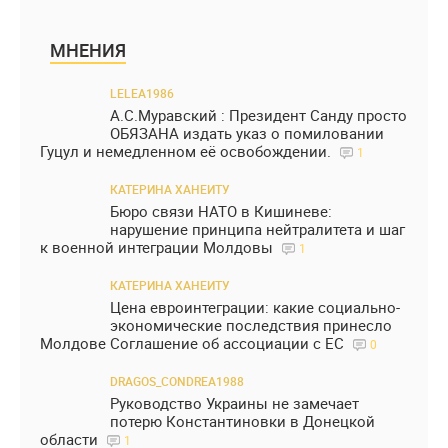
МНЕНИЯ
LELEA1986
А.С.Муравский : Президент Санду просто
ОБЯЗАНА издать указ о помиловании
Гуцул и немедленном её освобождении.
1
КАТЕРИНА ХАНЕИТУ
Бюро связи НАТО в Кишиневе:
нарушение принципа нейтралитета и шаг
к военной интеграции Молдовы
1
КАТЕРИНА ХАНЕИТУ
Цена евроинтеграции: какие социально-
экономические последствия принесло
Молдове Соглашение об ассоциации с ЕС
0
DRAGOS_CONDREA1988
Руководство Украины не замечает
потерю Константиновки в Донецкой
области
1