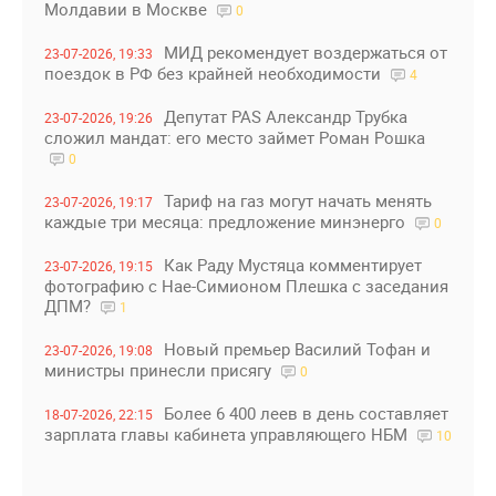
Молдавии в Москве
0
МИД рекомендует воздержаться от
23-07-2026, 19:33
поездок в РФ без крайней необходимости
4
Депутат PAS Александр Трубка
23-07-2026, 19:26
сложил мандат: его место займет Роман Рошка
0
Тариф на газ могут начать менять
23-07-2026, 19:17
каждые три месяца: предложение минэнерго
0
Как Раду Мустяца комментирует
23-07-2026, 19:15
фотографию с Нае-Симионом Плешка с заседания
ДПМ?
1
Новый премьер Василий Тофан и
23-07-2026, 19:08
министры принесли присягу
0
Более 6 400 леев в день составляет
18-07-2026, 22:15
зарплата главы кабинета управляющего НБМ
10