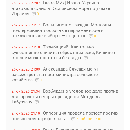
Глава МИД Ирана: Украина
26-07-2026, 22:07
атаковала судно в Каспийском море по указке
Израиля
0
Большинство граждан Молдовы
25-07-2026, 22:17
поддерживают досрочные парламентские и
президентские выборы — соцопрос
0
Тромбицкий: Как только
25-07-2026, 22:10
существенно снизится сброс вниз реки, Кишинев
вполне может остаться без воды
1
Александра Слусаря могут
25-07-2026, 21:09
рассмотреть на пост министра сельского
хозяйства
1
Возбуждено уголовное дело против
24-07-2026, 21:34
двоюродной сестры президента Молдовы
Табурчану
1
Оппозиция провела протест против
24-07-2026, 21:10
повышения тарифов на газ
обновлено
5
Глава Energocom о «неприличных