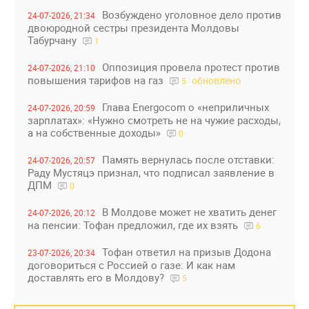
Возбуждено уголовное дело против
24-07-2026, 21:34
двоюродной сестры президента Молдовы
Табурчану
1
Оппозиция провела протест против
24-07-2026, 21:10
повышения тарифов на газ
обновлено
5
Глава Energocom о «неприличных
24-07-2026, 20:59
зарплатах»: «Нужно смотреть не на чужие расходы,
а на собственные доходы»
0
Память вернулась после отставки:
24-07-2026, 20:57
Раду Мустяцэ признал, что подписал заявление в
ДПМ
0
В Молдове может не хватить денег
24-07-2026, 20:12
на пенсии: Тофан предложил, где их взять
6
Тофан ответил на призыв Додона
23-07-2026, 20:34
договориться с Россией о газе: И как нам
доставлять его в Молдову?
5