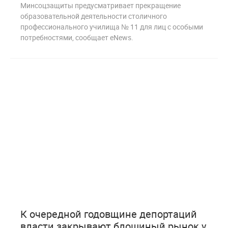
Минсоцзащиты предусматривает прекращение
образовательной деятельности столичного
профессионального училища № 11 для лиц с особыми
потребностями, сообщает eNews.
0
210
К очередной годовщине депортаций
власти закрывают блошиный рынок у