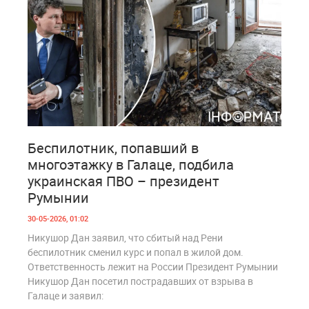
1
218
Беспилотник, попавший в
многоэтажку в Галаце, подбила
украинская ПВО – президент
Румынии
30-05-2026, 01:02
Никушор Дан заявил, что сбитый над Рени
беспилотник сменил курс и попал в жилой дом.
Ответственность лежит на России Президент Румынии
Никушор Дан посетил пострадавших от взрыва в
Галаце и заявил: