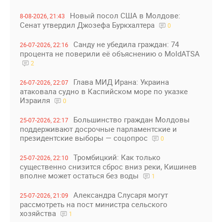
Новый посол США в Молдове:
8-08-2026, 21:43
Сенат утвердил Джозефа Буркхалтера
0
Санду не убедила граждан: 74
26-07-2026, 22:16
процента не поверили её объяснению о MoldATSA
2
Глава МИД Ирана: Украина
26-07-2026, 22:07
атаковала судно в Каспийском море по указке
Израиля
0
Большинство граждан Молдовы
25-07-2026, 22:17
поддерживают досрочные парламентские и
президентские выборы — соцопрос
0
Тромбицкий: Как только
25-07-2026, 22:10
существенно снизится сброс вниз реки, Кишинев
вполне может остаться без воды
1
Александра Слусаря могут
25-07-2026, 21:09
рассмотреть на пост министра сельского
хозяйства
1