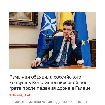
0
184
Румыния объявила российского
консула в Констанце персоной нон
грата после падения дрона в Галаце
30-05-2026, 00:44
Президент Румынии Никушор Дан заявил, что вся