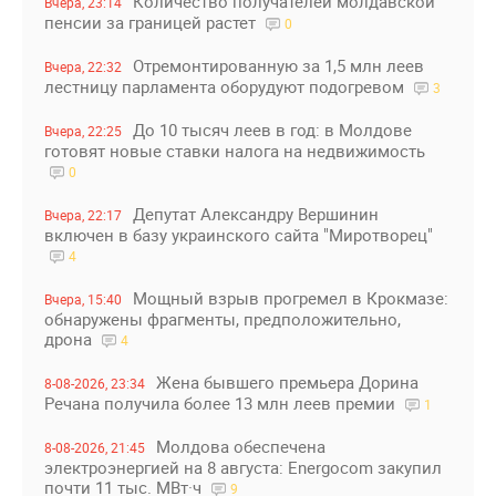
Количество получателей молдавской
Вчера, 23:14
пенсии за границей растет
0
Отремонтированную за 1,5 млн леев
Вчера, 22:32
лестницу парламента оборудуют подогревом
3
До 10 тысяч леев в год: в Молдове
Вчера, 22:25
готовят новые ставки налога на недвижимость
0
Депутат Александру Вершинин
Вчера, 22:17
включен в базу украинского сайта "Миротворец"
4
Мощный взрыв прогремел в Крокмазе:
Вчера, 15:40
обнаружены фрагменты, предположительно,
дрона
4
Жена бывшего премьера Дорина
8-08-2026, 23:34
Речана получила более 13 млн леев премии
1
Молдова обеспечена
8-08-2026, 21:45
электроэнергией на 8 августа: Energocom закупил
почти 11 тыс. МВт·ч
9