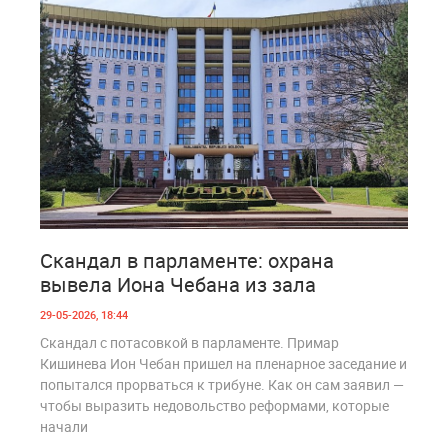
1
223
Скандал в парламенте: охрана
вывела Иона Чебана из зала
29-05-2026, 18:44
Скандал с потасовкой в парламенте. Примар
Кишинева Ион Чебан пришел на пленарное заседание и
попытался прорваться к трибуне. Как он сам заявил —
чтобы выразить недовольство реформами, которые
начали