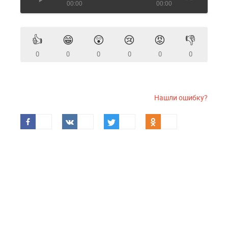
00:00
00:00
👍
😁
😲
😢
😡
👎
0
0
0
0
0
0
Нашли ошибку?