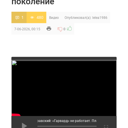
поколение
1
480
Видео
Опубликовал(а):
lelea1986
7-06-2026, 00:15
0
Муравский: «Гарвард» не работает. Плана нет. Проект