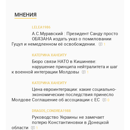
МНЕНИЯ
LELEA1986
А.С.Муравский : Президент Санду просто
ОБЯЗАНА издать указ о помиловании
Гуцул и немедленном её освобождении.
1
КАТЕРИНА ХАНЕИТУ
Бюро связи НАТО в Кишиневе:
нарушение принципа нейтралитета и шаг
к военной интеграции Молдовы
1
КАТЕРИНА ХАНЕИТУ
Цена евроинтеграции: какие социально-
экономические последствия принесло
Молдове Соглашение об ассоциации с ЕС
0
DRAGOS_CONDREA1988
Руководство Украины не замечает
потерю Константиновки в Донецкой
области
1