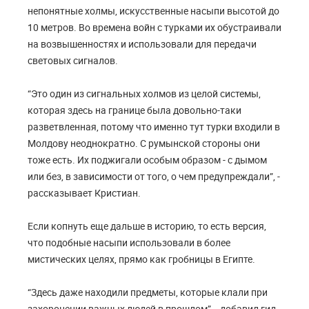
непонятные холмы, искусственные насыпи высотой до
10 метров. Во времена войн с турками их обустраивали
на возвышенностях и использовали для передачи
световых сигналов.
“Это один из сигнальных холмов из целой системы,
которая здесь на границе была довольно-таки
разветвленная, потому что именно тут турки входили в
Молдову неоднократно. С румынской стороны они
тоже есть. Их поджигали особым образом - с дымом
или без, в зависимости от того, о чем предупреждали”, -
рассказывает Кристиан.
Если копнуть еще дальше в историю, то есть версия,
что подобные насыпи использовали в более
мистических целях, прямо как гробницы в Египте.
“Здесь даже находили предметы, которые клали при
захоронении важных людей в прошлом”, - добавил гид.