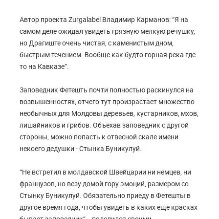
Автор проекта Zurgalabel Владимир Карманов: “Я на
самом деле ожидал увидеть грязную мелкую речушку,
но Драгиште очень чистая, с каменистым дном,
быстрым течением. Вообще как будто горная река где-
то на Кавказе”.
Заповедник Фетешть почти полностью раскинулся на
возвышенностях, отчего тут произрастает множество
необычных для Молдовы деревьев, кустарников, мхов,
лишайников и грибов. Объехав заповедник с другой
стороны, можно попасть к отвесной скале имени
некоего дедушки - Стынка Буникулуй.
“Не встретил в молдавской Швейцарии ни немцев, ни
французов, но везу домой гору эмоций, размером со
Стынку Буникулуй. Обязательно приеду в Фетешты в
другое время года, чтобы увидеть в каких еще красках
бывает заповедник”, - поделился своими