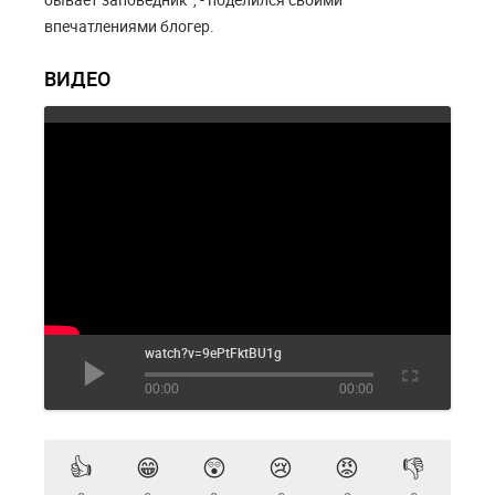
впечатлениями блогер.
ВИДЕО
watch?v=9ePtFktBU1g
00:00
00:00
👍
😁
😲
😢
😡
👎