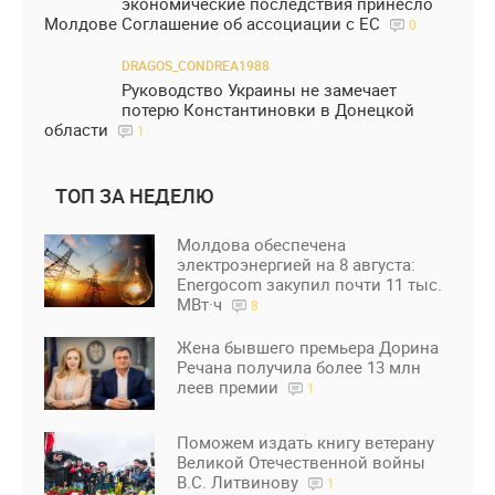
экономические последствия принесло
Молдове Соглашение об ассоциации с ЕС
0
DRAGOS_CONDREA1988
Руководство Украины не замечает
потерю Константиновки в Донецкой
области
1
ТОП ЗА НЕДЕЛЮ
Молдова обеспечена
электроэнергией на 8 августа:
Energocom закупил почти 11 тыс.
МВт·ч
8
Жена бывшего премьера Дорина
Речана получила более 13 млн
леев премии
1
Поможем издать книгу ветерану
Великой Отечественной войны
В.С. Литвинову
1