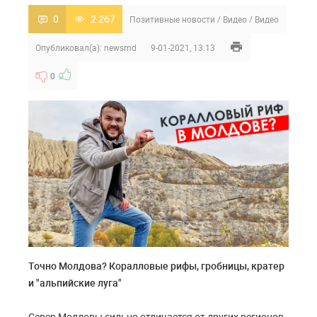
0
2 267
Позитивные новости
/
Видео
/
Видео
Опубликовал(а):
newsmd
9-01-2021, 13:13
0
Точно Молдова? Коралловые рифы, гробницы, кратер
и "альпийские луга"
Север Молдовы сильно отличается от других регионов