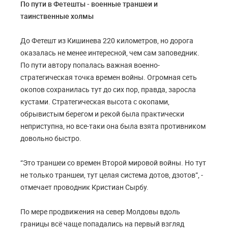
По пути в Фетешты - военные траншеи и
таинственные холмы
До Фетешт из Кишинева 220 километров, но дорога
оказалась не менее интересной, чем сам заповедник.
По пути автору попалась важная военно-
стратегическая точка времен войны. Огромная сеть
окопов сохранилась тут до сих пор, правда, заросла
кустами. Стратегическая высота с окопами,
обрывистым берегом и рекой была практически
неприступна, но все-таки она была взята противником
довольно быстро.
“Это траншеи со времен Второй мировой войны. Но тут
не только траншеи, тут целая система дотов, дзотов”, -
отмечает проводник Кристиан Сырбу.
По мере продвижения на север Молдовы вдоль
границы всё чаще попадались на первый взгляд