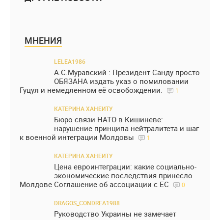
МНЕНИЯ
LELEA1986
А.С.Муравский : Президент Санду просто
ОБЯЗАНА издать указ о помиловании
Гуцул и немедленном её освобождении.
1
КАТЕРИНА ХАНЕИТУ
Бюро связи НАТО в Кишиневе:
нарушение принципа нейтралитета и шаг
к военной интеграции Молдовы
1
КАТЕРИНА ХАНЕИТУ
Цена евроинтеграции: какие социально-
экономические последствия принесло
Молдове Соглашение об ассоциации с ЕС
0
DRAGOS_CONDREA1988
Руководство Украины не замечает