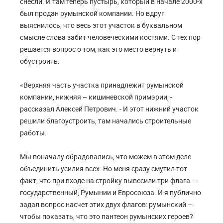
снесли. И там теперь пустырь, который в начале 2000-х
был продан румынской компании. Но вдруг
выяснилось, что весь этот участок в буквальном
смысле слова забит человеческими костями. С тех пор
решается вопрос о том, как это место вернуть и
обустроить.
«Верхняя часть участка принадлежит румынской
компании, нижняя – кишиневской примэрии, -
рассказал Алексей Петрович. - И этот нижний участок
решили благоустроить, там начались строительные
работы.
Мы поначалу обрадовались, что можем в этом деле
объединить усилия всех. Но меня сразу смутил тот
факт, что при входе на стройку вывесили три флага –
государственный, Румынии и Евросоюза. И я публично
задал вопрос насчет этих двух флагов: румынский –
чтобы показать, что это пантеон румынских героев?