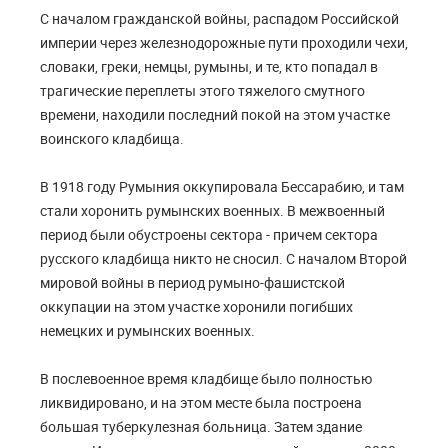
С началом гражданской войны, распадом Российской
империи через железнодорожные пути проходили чехи,
словаки, греки, немцы, румыны, и те, кто попадал в
трагические переплеты этого тяжелого смутного
времени, находили последний покой на этом участке
воинского кладбища.
В 1918 году Румыния оккупировала Бессарабию, и там
стали хоронить румынских военных. В межвоенный
период были обустроены сектора - причем сектора
русского кладбища никто не сносил. С началом Второй
мировой войны в период румыно-фашистской
оккупации на этом участке хоронили погибших
немецких и румынских военных.
В послевоенное время кладбище было полностью
ликвидировано, и на этом месте была построена
большая туберкулезная больница. Затем здание