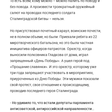
То есть всем, кому можно – можно палить по поводу и
без повода. А произвести троекратный оружейный
салют на проводах последнего солдата
Сталинградской битвы – нельзя.
Но присутствовал почетный караул, воинские почести,
не в полном объеме, но были. Приехали ребята из 22
миротворческого батальона, но это была частная
инициатива офицеров-патриотов. Оркестр, когда
выносили полковника Гладкова от дома, играл
запрещенный «День Победы». А ушел герой под
«Прощание славянки». И это оркестр, которому уже
три года запрещают участвовать в мероприятиях,
приуроченных ко Дню Победы. Эти мужики показали
свой протест, свое отношение к происходящему,
проводив последнего героя Сталинграда.
- Но удивило то, что встали депутаты парламента
антисоветской, антироссийской направленности…