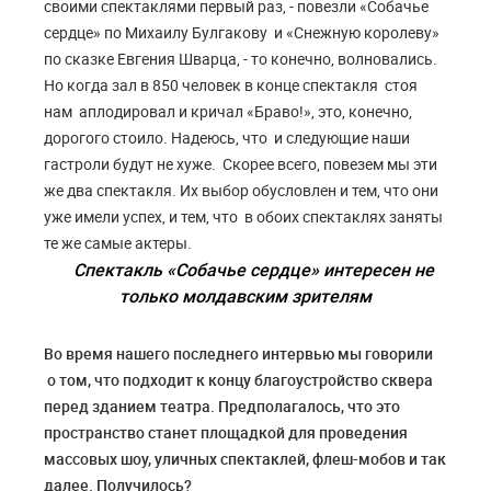
своими спектаклями первый раз, - повезли «Собачье
сердце» по Михаилу Булгакову и «Снежную королеву»
по сказке Евгения Шварца, - то конечно, волновались.
Но когда зал в 850 человек в конце спектакля стоя
нам аплодировал и кричал «Браво!», это, конечно,
дорогого стоило. Надеюсь, что и следующие наши
гастроли будут не хуже. Скорее всего, повезем мы эти
же два спектакля. Их выбор обусловлен и тем, что они
уже имели успех, и тем, что в обоих спектаклях заняты
те же самые актеры.
Спектакль «Собачье сердце» интересен не
только молдавским зрителям
Во время нашего последнего интервью мы говорили
о том, что подходит к концу благоустройство сквера
перед зданием театра. Предполагалось, что это
пространство станет площадкой для проведения
массовых шоу, уличных спектаклей, флеш-мобов и так
далее. Получилось?