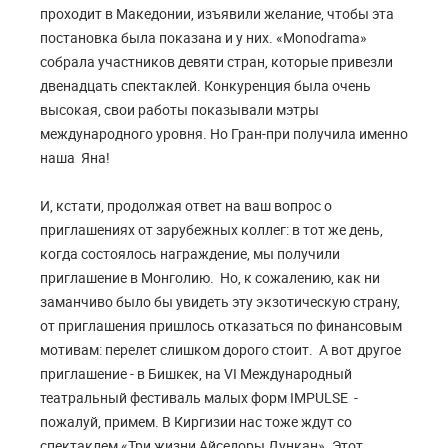
проходит в Македонии, изъявили желание, чтобы эта
постановка была показана и у них. «Monodrama»
собрала участников девяти стран, которые привезли
двенадцать спектаклей. Конкуренция была очень
высокая, свои работы показывали мэтры
международного уровня. Но Гран-при получила именно
наша Яна!
И, кстати, продолжая ответ на ваш вопрос о
приглашениях от зарубежных коллег: в тот же день,
когда состоялось награждение, мы получили
приглашение в Монголию. Но, к сожалению, как ни
заманчиво было бы увидеть эту экзотическую страну,
от приглашения пришлось отказаться по финансовым
мотивам: перелет слишком дорого стоит. А вот другое
приглашение - в Бишкек, на VI Международный
театральный фестиваль малых форм IMPULSE -
пожалуй, примем. В Киргизии нас тоже ждут со
спектаклем «Три жизни Айседоры Дункан». Этот