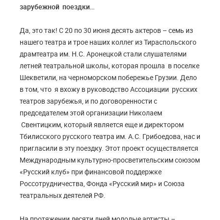
зарубежной поездки…
Да, это так! С 20 по 30 июня десять актеров – семь из
нашего театра и трое наших коллег из Тираспольского
драмтеатра им. Н.С. Аронецкой стали слушателями
летней театральной школы, которая прошла в поселке
Шекветили, на черноморском побережье Грузии. Дело
в том, что я вхожу в руководство Ассоциации русских
театров зарубежья, и по договоренности с
председателем этой организации Николаем
Свентицким, который является еще и директором
Тбилисского русского театра им. А.С. Грибоедова, нас и
пригласили в эту поездку. Этот проект осуществляется
Международным культурно-просветительским союзом
«Русский клуб» при финансовой поддержке
Россотрудничества, Фонда «Русский мир» и Союза
театральных деятелей РФ.
На протяжении десяти дней молодые артисты –