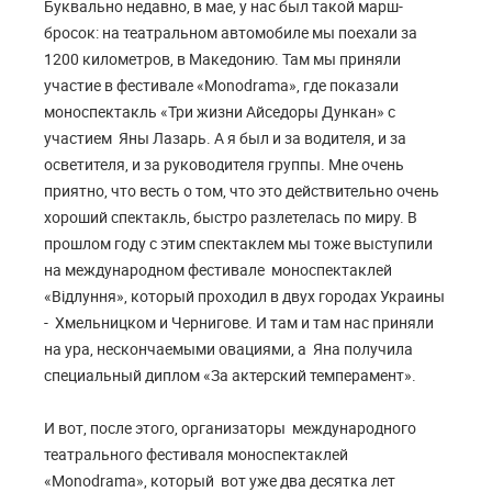
Буквально недавно, в мае, у нас был такой марш-
бросок: на театральном автомобиле мы поехали за
1200 километров, в Македонию. Там мы приняли
участие в фестивале «Monodrama», где показали
моноспектакль «Три жизни Айседоры Дункан» с
участием Яны Лазарь. А я был и за водителя, и за
осветителя, и за руководителя группы. Мне очень
приятно, что весть о том, что это действительно очень
хороший спектакль, быстро разлетелась по миру. В
прошлом году с этим спектаклем мы тоже выступили
на международном фестивале моноспектаклей
«Вiдлуння», который проходил в двух городах Украины
- Хмельницком и Чернигове. И там и там нас приняли
на ура, нескончаемыми овациями, а Яна получила
специальный диплом «За актерский темперамент».
И вот, после этого, организаторы международного
театрального фестиваля моноспектаклей
«Monodrama», который вот уже два десятка лет