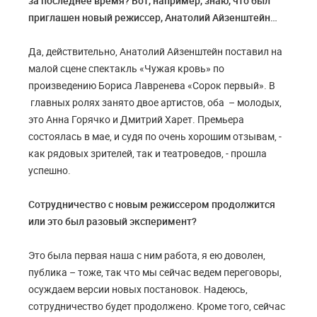
за последнее время? Вот, например, знаю, что был
приглашен новый режиссер, Анатолий Айзенштейн…
Да, действительно, Анатолий Айзенштейн поставил на
малой сцене спектакль «Чужая кровь» по
произведению Бориса Лавренева «Сорок первый». В
главных ролях занято двое артистов, оба – молодых,
это Анна Горячко и Дмитрий Харет. Премьера
состоялась в мае, и судя по очень хорошим отзывам, -
как рядовых зрителей, так и театроведов, - прошла
успешно.
Сотрудничество с новым режиссером продолжится
или это был разовый эксперимент?
Это была первая наша с ним работа, я ею доволен,
публика – тоже, так что мы сейчас ведем переговоры,
осуждаем версии новых постановок. Надеюсь,
сотрудничество будет продолжено. Кроме того, сейчас