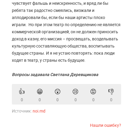
чувствует фальшь и неискренность, и вряд ли бы
ребята так радостно смеялись, визжали и
аплодировали бы, если бы наши артисты плохо
играли. Но при этом театр по определению не является
коммерческой организацией, он не должен приносить
доход в казну, его миссия – просвещать, возделывать
культурную составляющую общества, воспитывать
будущее страны. И я не устаю повторять: пока люди
ходят в театр, у страны есть будущее.
Вопросы задавала Светлана Деревщикова
👍
😁
😲
😢
😡
👎
0
0
0
0
0
0
Источник:
noi.md
Нашли ошибку?