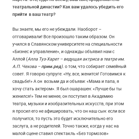
театральной династии? Как вам удалось убедить его
прийти в ваш театр?
Вы знаете, мы его не убеждали. Наоборот –
отговаривали! Все произошло таким образом. Он
учился в Славянском университете на специальности
«Бизнес и управление», и однажды объявил нам с
Аллой (
Алла Туз-Харет – ведущая актриса в театре им.
А.П. Чехова –
прим.ред
).
о том, что собирает семейный
совет. Я говорю супруге: «Ну, все, женится! Готовимся к
свадьбе!» А он возьми да и объяви: «Мама и папа, я
хочу стать актером». Я был ошарашен: «Лучше бы ты
женился!» Тем не менее, он поступил в Академию
театра, музыки и изобразительных искусств, при этом
я просил его не афишировать, что он наш сын: если все
получится, то пусть это будет исключительно его
заслуга, а не родителей. Точно также, когда у нас на
малой сцене ставил спектакль «Без тормозов»