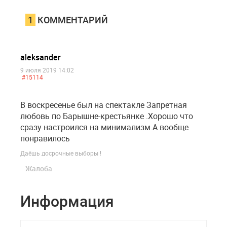
1
КОММЕНТАРИЙ
aleksander
9 июля 2019 14:02
#15114
В воскресенье был на спектакле Запретная
любовь по Барышне-крестьянке .Хорошо что
сразу настроился на минимализм.А вообще
понравилось
Даёшь досрочные выборы !
Жалоба
Информация