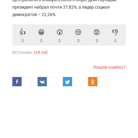
президент набрал почти 37,82%, а лидер социал-
демократов – 22,26%.
👍
😁
😲
😢
😡
👎
0
0
0
0
0
0
Источник:
tv8.md
Нашли ошибку?