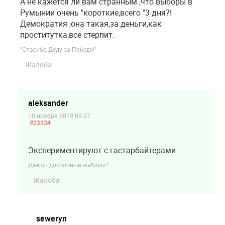
А не кажется ли вам странным ,что выборы в
Румынии очень "короткие,всего "3 дня?!
Демократия ,она такая,за деньги,как
проститутка,всё стерпит.
"Спасибо Деду за Победу!"
Жалоба
aleksander
10 ноября 2019 09:27
#23334
Экспериментируют с гастарбайтерами
Даёшь досрочные выборы !
Жалоба
seweryn