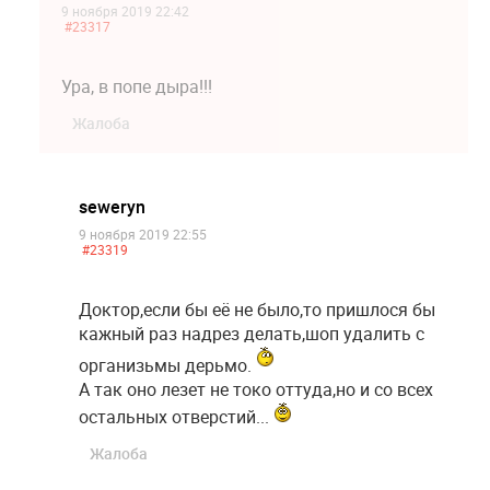
9 ноября 2019 22:42
#23317
Ура, в попе дыра!!!
Жалоба
seweryn
9 ноября 2019 22:55
#23319
Доктор,если бы её не было,то пришлося бы
кажный раз надрез делать,шоп удалить с
организьмы дерьмо.
А так оно лезет не токо оттуда,но и со всех
остальных отверстий...
Жалоба