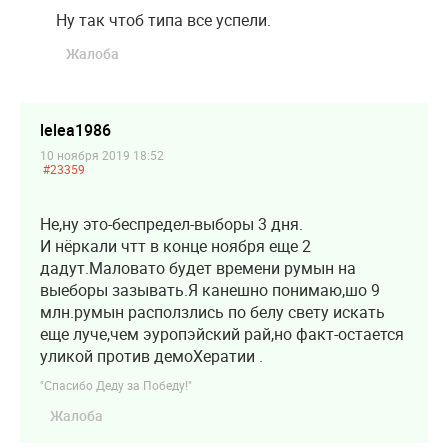
Ну так чтоб типа все успели.
Жалоба
lelea1986
10 ноября 2019 18:52
#23359
Не,ну это-беспредел-выборы 3 дня.
И нёркали чтт в конце ноября еще 2
дадут.Маловато будет времени румын на
выеборы зазывать.Я канешно понимаю,шо 9
млн.румын расползлись по белу свету искать
еще луче,чем эуропэйский рай,но факт-остается
уликой против демоХератии .
"Спасибо Деду за Победу!"
Жалоба