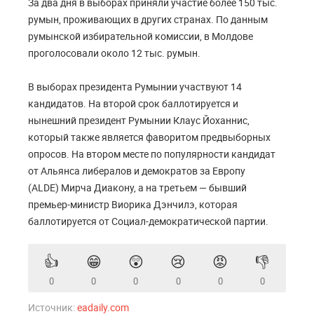
За два дня в выборах приняли участие более 150 тыс.
румын, проживающих в других странах. По данным
румынской избирательной комиссии, в Молдове
проголосовали около 12 тыс. румын.
В выборах президента Румынии участвуют 14
кандидатов. На второй срок баллотируется и
нынешний президент Румынии Клаус Йоханнис,
который также является фаворитом предвыборных
опросов. На втором месте по популярности кандидат
от Альянса либералов и демократов за Европу
(ALDE) Мирча Диакону, а на третьем — бывший
премьер-министр Виорика Дэнчилэ, которая
баллотируется от Социал-демократической партии.
👍
😁
😲
😢
😡
👎
0
0
0
0
0
0
Источник:
eadaily.com