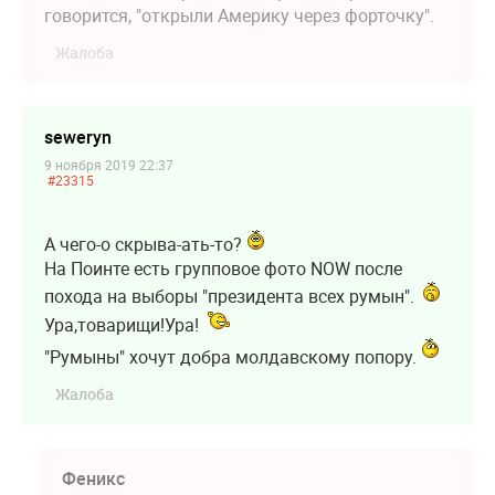
говорится, "открыли Америку через форточку".
Жалоба
seweryn
9 ноября 2019 22:37
#23315
А чего-о скрыва-ать-то?
На Поинте есть групповое фото NOW после
похода на выборы "президента всех румын".
Ура,товарищи!Ура!
"Румыны" хочут добра молдавскому попору.
Жалоба
Феникс