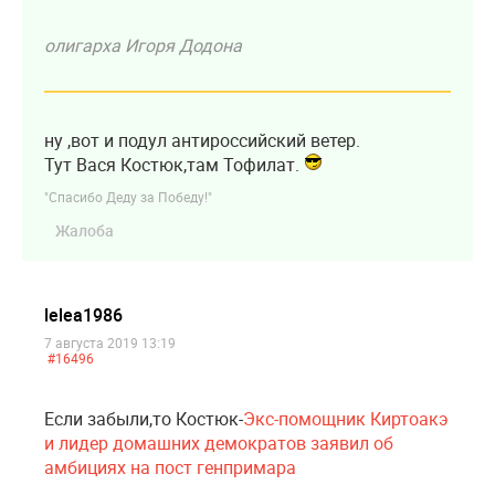
олигарха Игоря Додона
ну ,вот и подул антироссийский ветер.
Тут Вася Костюк,там Тофилат.
"Спасибо Деду за Победу!"
Жалоба
lelea1986
7 августа 2019 13:19
#16496
Если забыли,то Костюк-
Экс-помощник Киртоакэ
и лидер домашних демократов заявил об
амбициях на пост генпримара