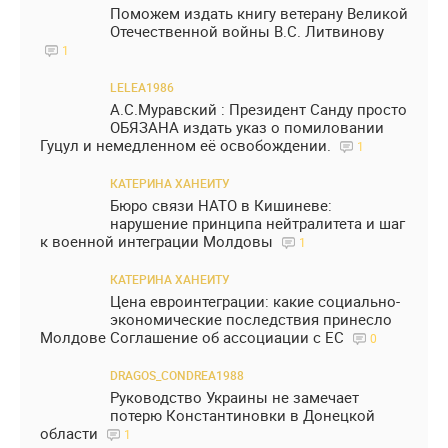
Поможем издать книгу ветерану Великой
Отечественной войны В.С. Литвинову
1
LELEA1986
А.С.Муравский : Президент Санду просто
ОБЯЗАНА издать указ о помиловании
Гуцул и немедленном её освобождении.
1
КАТЕРИНА ХАНЕИТУ
Бюро связи НАТО в Кишиневе:
нарушение принципа нейтралитета и шаг
к военной интеграции Молдовы
1
КАТЕРИНА ХАНЕИТУ
Цена евроинтеграции: какие социально-
экономические последствия принесло
Молдове Соглашение об ассоциации с ЕС
0
DRAGOS_CONDREA1988
Руководство Украины не замечает
потерю Константиновки в Донецкой
области
1