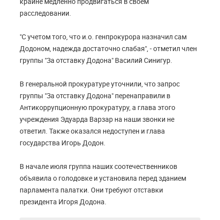
крайне медленно продвигаться в своем
расследовании.
"С учетом того, что и.о. генпрокурора назначил сам
Додоном, надежда достаточно слабая", - отметил член
группы "За отставку Додона" Василий Синигур.
В генеральной прокуратуре уточнили, что запрос
группы "За отставку Додона" перенаправили в
Антикоррупционную прокуратуру, а глава этого
учреждения Эдуарда Варзар на наши звонки не
ответил. Также оказался недоступен и глава
государства Игорь Додон.
В начале июля группа наших соотечественников
объявила о голодовке и установила перед зданием
парламента палатки. Они требуют отставки
президента Игоря Додона.