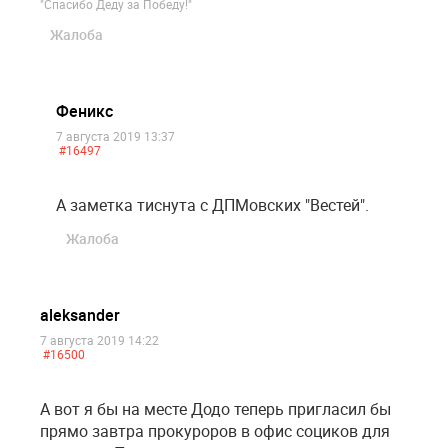
"Спасибо Деду за Победу!"
Жалоба
Феникс
7 августа 2019 13:37
#16497
А заметка тиснута с ДПМовских "Вестей".
Жалоба
aleksander
7 августа 2019 14:22
#16500
А вот я бы на месте Додо теперь пригласил бы
прямо завтра прокуроров в офис социков для